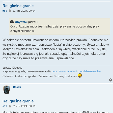
Re: głośne granie
P
#58
21 cze 2024, 00:04
o
s
t
Obywatel
pisze:
↑
Ot co! A zapas mocy jest najbardziej przyjemnie odczuwalny przy
cichym słuchaniu.
W zakresie sprzętu używanego w domu to zwykle prawda. Jednakże nie
wszystkie mocarne wzmacniacze "lubią" niskie poziomy. Bywają takie w
których i zniekształcenia i zakłócenia są wtedy względnie duże. Myślę,
że najlepiej kierować się jednak zasadą optymalności a jeśli ekstrema
czy duże czy małe to przemyślane i sprawdzone.
Łukasz Długosz
Naprawa, upgrade, projektowanie audio
https://www.facebook.com/ldlelektronika
Ciekawe i trudne przypadki - Zapraszam. Te mniej trudne też
Bacek
Re: głośne granie
P
#59
21 cze 2024, 00:15
o
s
No tak tylko wspomniany na początku wzmacniacz to 40W przy jeszcze