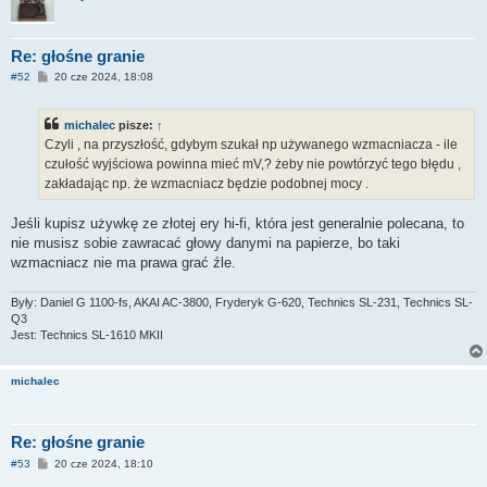
Re: głośne granie
P
#52
20 cze 2024, 18:08
o
s
t
michalec
pisze:
↑
Czyli , na przyszłość, gdybym szukał np używanego wzmacniacza - ile
czułość wyjściowa powinna mieć mV,? żeby nie powtórzyć tego błędu ,
zakładając np. że wzmacniacz będzie podobnej mocy .
Jeśli kupisz używkę ze złotej ery hi-fi, która jest generalnie polecana, to
nie musisz sobie zawracać głowy danymi na papierze, bo taki
wzmacniacz nie ma prawa grać źle.
Były: Daniel G 1100-fs, AKAI AC-3800, Fryderyk G-620, Technics SL-231, Technics SL-
Q3
Jest: Technics SL-1610 MKII
michalec
Re: głośne granie
P
#53
20 cze 2024, 18:10
o