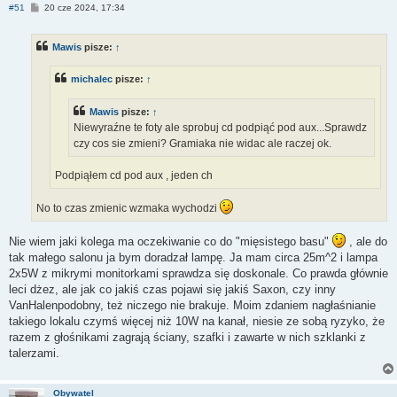
P
#51
20 cze 2024, 17:34
o
s
t
Mawis
pisze:
↑
michalec
pisze:
↑
Mawis
pisze:
↑
Niewyraźne te foty ale sprobuj cd podpiąć pod aux...Sprawdz
czy cos sie zmieni? Gramiaka nie widac ale raczej ok.
Podpiąłem cd pod aux , jeden ch
No to czas zmienic wzmaka wychodzi
Nie wiem jaki kolega ma oczekiwanie co do "mięsistego basu"
, ale do
tak małego salonu ja bym doradzał lampę. Ja mam circa 25m^2 i lampa
2x5W z mikrymi monitorkami sprawdza się doskonale. Co prawda głównie
leci dżez, ale jak co jakiś czas pojawi się jakiś Saxon, czy inny
VanHalenpodobny, też niczego nie brakuje. Moim zdaniem nagłaśnianie
takiego lokalu czymś więcej niż 10W na kanał, niesie ze sobą ryzyko, że
razem z głośnikami zagrają ściany, szafki i zawarte w nich szklanki z
talerzami.
Obywatel