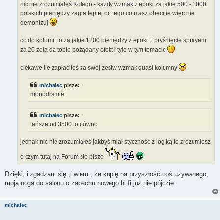
nic nie zrozumiałeś Kolego - każdy wzmak z epoki za jakie 500 - 1000
polskich pieniędzy zagra lepiej od tego co masz obecnie więc nie
demonizuj
co do kolumn to za jakie 1200 pieniędzy z epoki + pryśnięcie sprayem
za 20 zeta da tobie pożądany efekt i tyle w tym temacie
ciekawe ile zapłaciłeś za swój zestw wzmak quasi kolumny
michalec
pisze:
↑
monodramie
michalec
pisze:
↑
tańsze od 3500 to gówno
jednak nic nie zrozumiałeś jakbyś miał styczność z logiką to zrozumiesz
o czym tutaj na Forum się pisze
Dzięki, i zgadzam się ,i wiem , że kupię na przyszłość coś używanego,
moja noga do salonu o zapachu nowego hi fi już nie pójdzie
michalec