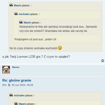
s
t
Mawis
pisze:
↑
michalec
pisze:
↑
Mawis
pisze:
↑
Niewyraźne te foty ale sprobuj cd podpiąć pod aux...Sprawdz
czy cos sie zmieni? Gramiaka nie widac ale raczej ok.
Podpiąłem cd pod aux , jeden ch
No to czas zmienic wzmaka wychodzi
a jak Twój Luxman L230 gra ? Z czym to spiąłeś?
Mawis
Re: głośne granie
P
#54
20 cze 2024, 18:29
o
s
t
michalec
pisze:
↑
Mawis
pisze:
↑