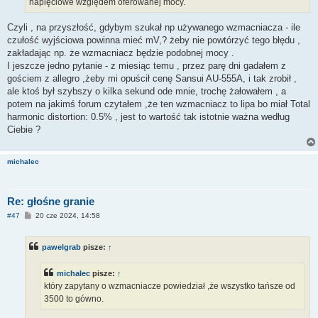
napięciowe względem oferowanej mocy.
Czyli , na przyszłość, gdybym szukał np używanego wzmacniacza - ile
czułość wyjściowa powinna mieć mV,? żeby nie powtórzyć tego błędu ,
zakładając np. że wzmacniacz będzie podobnej mocy .
I jeszcze jedno pytanie - z miesiąc temu , przez parę dni gadałem z
gościem z allegro ,żeby mi opuścił cenę Sansui AU-555A, i tak zrobił ,
ale ktoś był szybszy o kilka sekund ode mnie, trochę żałowałem , a
potem na jakimś forum czytałem ,że ten wzmacniacz to lipa bo miał Total
harmonic distortion: 0.5% , jest to wartość tak istotnie ważna według
Ciebie ?
michalec
Re: głośne granie
P
#47
20 cze 2024, 14:58
o
s
t
pawelgrab
pisze:
↑
michalec
pisze:
↑
który zapytany o wzmacniacze powiedział ,że wszystko tańsze od
3500 to gówno.