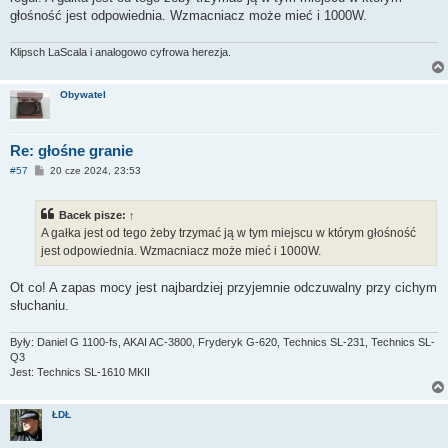
głośność jest odpowiednia. Wzmacniacz może mieć i 1000W.
Klipsch LaScala i analogowo cyfrowa herezja.
Obywatel
Re: głośne granie
P
#57
20 cze 2024, 23:53
o
s
t
Bacek pisze:
↑
A gałka jest od tego żeby trzymać ją w tym miejscu w którym głośność
jest odpowiednia. Wzmacniacz może mieć i 1000W.
Ot co! A zapas mocy jest najbardziej przyjemnie odczuwalny przy cichym
słuchaniu.
Były: Daniel G 1100-fs, AKAI AC-3800, Fryderyk G-620, Technics SL-231, Technics SL-
Q3
Jest: Technics SL-1610 MKII
ŁDŁ