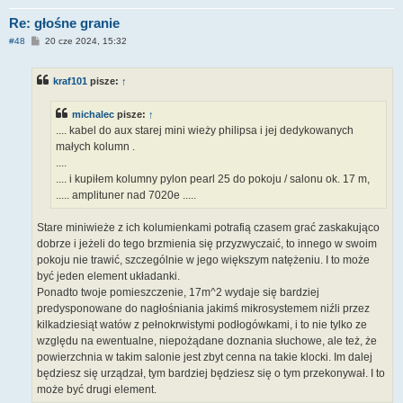
Re: głośne granie
P
#48
20 cze 2024, 15:32
o
s
t
kraf101
pisze:
↑
michalec
pisze:
↑
.... kabel do aux starej mini wieży philipsa i jej dedykowanych
małych kolumn .
....
.... i kupiłem kolumny pylon pearl 25 do pokoju / salonu ok. 17 m,
..... amplituner nad 7020e .....
Stare miniwieże z ich kolumienkami potrafią czasem grać zaskakująco
dobrze i jeżeli do tego brzmienia się przyzwyczaić, to innego w swoim
pokoju nie trawić, szczególnie w jego większym natężeniu. I to może
być jeden element układanki.
Ponadto twoje pomieszczenie, 17m^2 wydaje się bardziej
predysponowane do nagłośniania jakimś mikrosystemem niźli przez
kilkadziesiąt watów z pełnokrwistymi podłogówkami, i to nie tylko ze
względu na ewentualne, niepożądane doznania słuchowe, ale też, że
powierzchnia w takim salonie jest zbyt cenna na takie klocki. Im dalej
będziesz się urządzał, tym bardziej będziesz się o tym przekonywał. I to
może być drugi element.