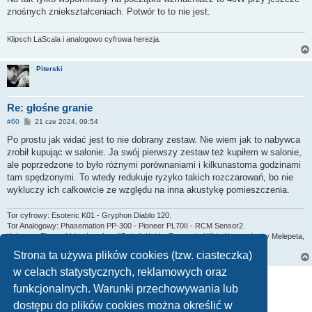
t
znośnych zniekształceniach. Potwór to to nie jest.
Klipsch LaScala i analogowo cyfrowa herezja.
Piterski
Re: głośne granie
P
#60
21 cze 2024, 09:54
o
s
Po prostu jak widać jest to nie dobrany zestaw. Nie wiem jak to nabywca
t
zrobił kupując w salonie. Ja swój pierwszy zestaw też kupiłem w salonie,
ale poprzedzone to było różnymi porównaniami i kilkunastoma godzinami
tam spędzonymi. To wtedy redukuje ryzyko takich rozczarowań, bo nie
wykluczy ich całkowicie ze względu na inna akustykę pomieszczenia.
Tor cyfrowy: Esoteric K01 - Gryphon Diablo 120.
Tor Analogowy: Phasemation PP-300 - Pioneer PL70II - RCM Sensor2.
Kolumny: Electro Voice Interface "Delta". Kable: Furutech, Hijiri - Harmonix, by Melepeta,
Yarbo 1100.
Strona ta używa plików cookies (tzw. ciasteczka)
w celach statystycznych, reklamowych oraz
ODPOWIEDZ
funkcjonalnych. Warunki przechowywania lub
Strona
4
z
7
1
2
3
4
5
6
7
Poprzednia
Następna
Posty: 101
dostępu do plików cookies można określić w