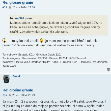
Re: głośne granie
P
#55
20 cze 2024, 22:06
o
s
t
kraf101
pisze:
↑
Moim zdaniem nagłaśnianie takiego lokalu czymś więcej niż 10W na
kanał, niesie ze sobą ryzyko, że razem z głośnikami zagrają ściany,
szafki i zawarte w nich szklanki z talerzami.
.... to tylko taki żarcik
, ja mam trochę ponad 16m2 i tak lekko
ponad 120W na kanał tak więc nie od watów to wszystko zależy.
Tor cyfrowy: Esoteric K01 - Gryphon Diablo 120.
Tor Analogowy: Phasemation PP-300 - Pioneer PL70II - RCM Sensor2.
Kolumny: Electro Voice Interface "Delta". Kable: Furutech, Hijiri - Harmonix, by Melepeta,
Yarbo 1100.
Bacek
Re: głośne granie
P
#56
20 cze 2024, 22:29
o
s
Ja mam 24m2 i w jeden mój głośnik zmieściło by 6 sztuk tego Pylona. I
t
ni jak nie są za duże do mojego pomieszczenia. Nie ma w ogóle takich
reguł. A gałka jest od tego żeby trzymać ją w tym miejscu w którym