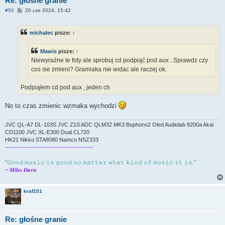
Re: głośne granie
P
#50
20 cze 2024, 15:42
o
s
t
michalec
pisze:
↑
Mawis
pisze:
↑
Niewyraźne te foty ale sprobuj cd podpiąć pod aux...Sprawdz czy
cos sie zmieni? Gramiaka nie widac ale raczej ok.
Podpiąłem cd pod aux , jeden ch
No to czas zmienic wzmaka wychodzi
JVC QL-A7 DL-103S JVC Z1S ADC QLM32 MK3 Buphono2 Oled Audiolab 8200a Akai
CD1100 JVC XL-E300 Dual CL720
HK21 Nikko STA8080 Namco NSZ333
--------------------------------------------
“𝙶𝚘𝚘𝚍 𝚖𝚞𝚜𝚒𝚌 𝚒𝚜 𝚐𝚘𝚘𝚍 𝚗𝚘 𝚖𝚊𝚝𝚝𝚎𝚛 𝚠𝚑𝚊𝚝 𝚔𝚒𝚗𝚍 𝚘𝚏 𝚖𝚞𝚜𝚒𝚌 𝚒𝚝 𝚒𝚜.”
~ 𝑴𝒊𝒍𝒆𝒔 𝑫𝒂𝒗𝒊𝒔
kraf101
Re: głośne granie