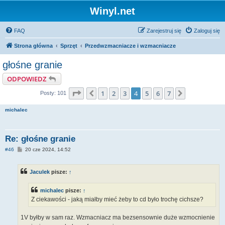
Winyl.net
FAQ
Zarejestruj się
Zaloguj się
Strona główna
Sprzęt
Przedwzmacniacze i wzmacniacze
głośne granie
ODPOWIEDZ
Strona
4
z
7
1
2
3
4
5
6
7
Poprzednia
Następna
Posty: 101
michalec
Re: głośne granie
P
#46
20 cze 2024, 14:52
o
s
t
Jaculek
pisze:
↑
michalec
pisze:
↑
Z ciekawości - jaką miałby mieć żeby to cd było trochę cichsze?
1V byłby w sam raz. Wzmacniacz ma bezsensownie duże wzmocnienie