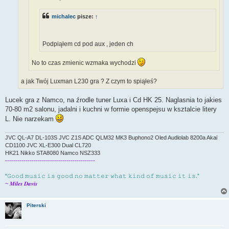
michalec
pisze:
↑
Podpiąłem cd pod aux , jeden ch
No to czas zmienic wzmaka wychodzi
a jak Twój Luxman L230 gra ? Z czym to spiąłeś?
Lucek gra z Namco, na źrodle tuner Luxa i Cd HK 25. Naglasnia to jakies
70-80 m2 salonu, jadalni i kuchni w formie openspejsu w ksztalcie litery
L. Nie narzekam
JVC QL-A7 DL-103S JVC Z1S ADC QLM32 MK3 Buphono2 Oled Audiolab 8200a Akai
CD1100 JVC XL-E300 Dual CL720
HK21 Nikko STA8080 Namco NSZ333
--------------------------------------------
“𝙶𝚘𝚘𝚍 𝚖𝚞𝚜𝚒𝚌 𝚒𝚜 𝚐𝚘𝚘𝚍 𝚗𝚘 𝚖𝚊𝚝𝚝𝚎𝚛 𝚠𝚑𝚊𝚝 𝚔𝚒𝚗𝚍 𝚘𝚏 𝚖𝚞𝚜𝚒𝚌 𝚒𝚝 𝚒𝚜.”
~ 𝑴𝒊𝒍𝒆𝒔 𝑫𝒂𝒗𝒊𝒔
Piterski