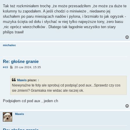
Tak też rozkminiałem trochę ,że może przesadziłem ,że może za duże te
kolumny tu zapodałem. A jeśli chodzi o miniwieże , niedawno jej
słuchałem po paru miesiącach nadów i pylona, i brzmiało to jak ogryzek -
muzyka ścięta od dołu i słychać w niej tylko najwyższe tony, zero basu
,nic oprócz wierzchołków . Dlatego tak łagodnie wszystko ten stary
philips trawił
michalec
Re: głośne granie
P
#49
20 cze 2024, 15:35
o
s
t
Mawis
pisze:
↑
Niewyraźne te foty ale sprobuj cd podpiąć pod aux...Sprawdz czy cos
sie zmieni? Gramiaka nie widac ale raczej ok.
Podpiąłem cd pod aux , jeden ch
Mawis