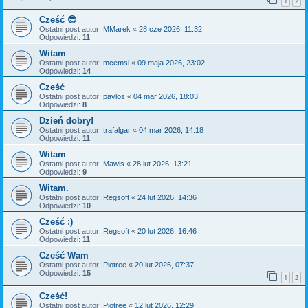
1
2
Cześć 😎
Ostatni post autor:
MMarek
«
28 cze 2026, 11:32
Odpowiedzi:
11
Witam
Ostatni post autor:
mcemsi
«
09 maja 2026, 23:02
Odpowiedzi:
14
Cześć
Ostatni post autor:
pavlos
«
04 mar 2026, 18:03
Odpowiedzi:
8
Dzień dobry!
Ostatni post autor:
trafalgar
«
04 mar 2026, 14:18
Odpowiedzi:
11
Witam
Ostatni post autor:
Mawis
«
28 lut 2026, 13:21
Odpowiedzi:
9
Witam.
Ostatni post autor:
Regsoft
«
24 lut 2026, 14:36
Odpowiedzi:
10
Cześć :)
Ostatni post autor:
Regsoft
«
20 lut 2026, 16:46
Odpowiedzi:
11
Cześć Wam
Ostatni post autor:
Piotree
«
20 lut 2026, 07:37
Odpowiedzi:
15
1
2
Cześć!
Ostatni post autor:
Piotree
«
12 lut 2026, 12:29