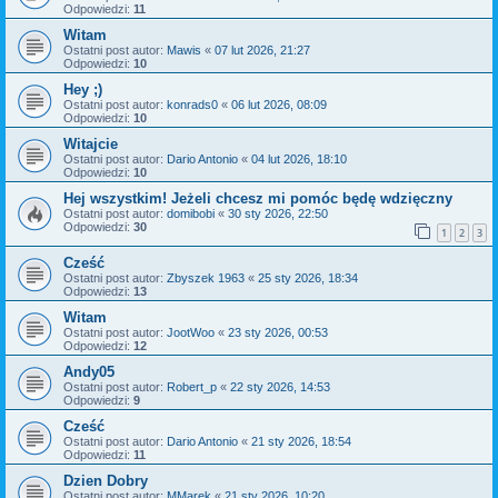
Odpowiedzi:
11
Witam
Ostatni post autor:
Mawis
«
07 lut 2026, 21:27
Odpowiedzi:
10
Hey ;)
Ostatni post autor:
konrads0
«
06 lut 2026, 08:09
Odpowiedzi:
10
Witajcie
Ostatni post autor:
Dario Antonio
«
04 lut 2026, 18:10
Odpowiedzi:
10
Hej wszystkim! Jeżeli chcesz mi pomóc będę wdzięczny
Ostatni post autor:
domibobi
«
30 sty 2026, 22:50
Odpowiedzi:
30
1
2
3
Cześć
Ostatni post autor:
Zbyszek 1963
«
25 sty 2026, 18:34
Odpowiedzi:
13
Witam
Ostatni post autor:
JootWoo
«
23 sty 2026, 00:53
Odpowiedzi:
12
Andy05
Ostatni post autor:
Robert_p
«
22 sty 2026, 14:53
Odpowiedzi:
9
Cześć
Ostatni post autor:
Dario Antonio
«
21 sty 2026, 18:54
Odpowiedzi:
11
Dzien Dobry
Ostatni post autor:
MMarek
«
21 sty 2026, 10:20