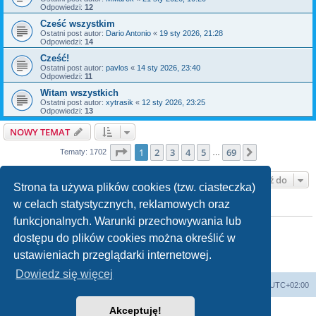
Odpowiedzi:
12
Cześć wszystkim
Ostatni post autor:
Dario Antonio
«
19 sty 2026, 21:28
Odpowiedzi:
14
Cześć!
Ostatni post autor:
pavlos
«
14 sty 2026, 23:40
Odpowiedzi:
11
Witam wszystkich
Ostatni post autor:
xytrasik
«
12 sty 2026, 23:25
Odpowiedzi:
13
NOWY TEMAT
Strona
1
z
69
1
2
3
4
5
69
Następna
Tematy: 1702
…
Przejdź do
Strona ta używa plików cookies (tzw. ciasteczka)
w celach statystycznych, reklamowych oraz
TWOJE UPRAWNIENIA NA TYM FORUM
funkcjonalnych. Warunki przechowywania lub
Nie możesz
tworzyć nowych tematów
Nie możesz
odpowiadać w tematach
dostępu do plików cookies można określić w
Nie możesz
zmieniać swoich postów
ustawieniach przeglądarki internetowej.
Nie możesz
usuwać swoich postów
Nie możesz
dodawać załączników
Dowiedz się więcej
Strona główna
Usuń ciasteczka witryny
Strefa czasowa
UTC+02:00
Akceptuję!
Technologię dostarcza
phpBB
® Forum Software © phpBB Limited