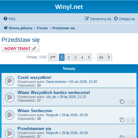
Winyl.net
FAQ
Zarejestruj się
Zaloguj się
Strona główna
Forum
Przedstaw się
Przedstaw się
NOWY TEMAT
Strona
1
z
69
1
2
3
4
5
69
Następna
Tematy: 1702
…
Tematy
Cześć wszystkim!
Ostatni post autor:
Dario Antonio
«
03 sie 2026, 22:30
Odpowiedzi:
10
Witam Wszystkich bardzo serdecznie!
Ostatni post autor:
zbi_air
«
29 lip 2026, 21:23
Odpowiedzi:
17
1
2
Witam Serdecznie
Ostatni post autor:
Regsoft
«
29 lip 2026, 20:30
Odpowiedzi:
19
1
2
Przedstawiam się
Ostatni post autor:
Regsoft
«
29 lip 2026, 20:29
Odpowiedzi:
17