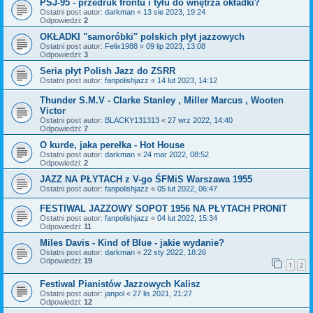
PSJ-95 - przedruk frontu i tyłu do wnętrza okładki?
Ostatni post autor:
darkman
«
13 sie 2023, 19:24
Odpowiedzi:
2
OKŁADKI "samoróbki" polskich płyt jazzowych
Ostatni post autor:
Felix1988
«
09 lip 2023, 13:08
Odpowiedzi:
3
Seria płyt Polish Jazz do ZSRR
Ostatni post autor:
fanpolishjazz
«
14 lut 2023, 14:12
Thunder S.M.V - Clarke Stanley , Miller Marcus , Wooten
Victor
Ostatni post autor:
BLACKY131313
«
27 wrz 2022, 14:40
Odpowiedzi:
7
O kurde, jaka perełka - Hot House
Ostatni post autor:
darkman
«
24 mar 2022, 08:52
Odpowiedzi:
2
JAZZ NA PŁYTACH z V-go ŚFMiS Warszawa 1955
Ostatni post autor:
fanpolishjazz
«
05 lut 2022, 06:47
FESTIWAL JAZZOWY SOPOT 1956 NA PŁYTACH PRONIT
Ostatni post autor:
fanpolishjazz
«
04 lut 2022, 15:34
Odpowiedzi:
11
Miles Davis - Kind of Blue - jakie wydanie?
Ostatni post autor:
darkman
«
22 sty 2022, 18:26
Odpowiedzi:
19
1
2
Festiwal Pianistów Jazzowych Kalisz
Ostatni post autor:
janpol
«
27 lis 2021, 21:27
Odpowiedzi:
12