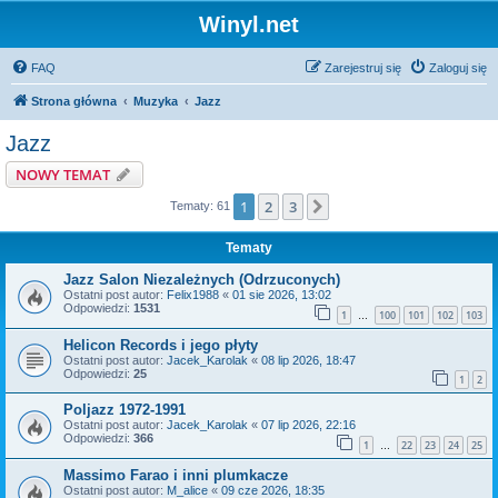
Winyl.net
FAQ
Zarejestruj się
Zaloguj się
Strona główna
Muzyka
Jazz
Jazz
NOWY TEMAT
1
2
3
Następna
Tematy: 61
Tematy
Jazz Salon Niezależnych (Odrzuconych)
Ostatni post autor:
Felix1988
«
01 sie 2026, 13:02
Odpowiedzi:
1531
1
100
101
102
103
…
Helicon Records i jego płyty
Ostatni post autor:
Jacek_Karolak
«
08 lip 2026, 18:47
Odpowiedzi:
25
1
2
Poljazz 1972-1991
Ostatni post autor:
Jacek_Karolak
«
07 lip 2026, 22:16
Odpowiedzi:
366
1
22
23
24
25
…
Massimo Farao i inni plumkacze
Ostatni post autor:
M_alice
«
09 cze 2026, 18:35