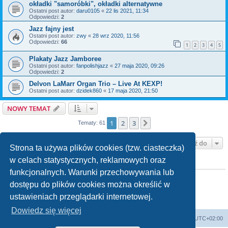
okładki "samoróbki", okładki alternatywne
Ostatni post autor:
daru0105
«
22 lis 2021, 11:34
Odpowiedzi:
2
Jazz fajny jest
Ostatni post autor:
zwy
«
28 wrz 2020, 11:56
Odpowiedzi:
66
1
2
3
4
5
Plakaty Jazz Jamboree
Ostatni post autor:
fanpolishjazz
«
27 maja 2020, 09:26
Odpowiedzi:
2
Delvon LaMarr Organ Trio ‎– Live At KEXP!
Ostatni post autor:
dzidek860
«
17 maja 2020, 21:50
NOWY TEMAT
1
2
3
Następna
Tematy: 61
Przejdź do
Strona ta używa plików cookies (tzw. ciasteczka)
w celach statystycznych, reklamowych oraz
TWOJE UPRAWNIENIA NA TYM FORUM
funkcjonalnych. Warunki przechowywania lub
Nie możesz
tworzyć nowych tematów
Nie możesz
odpowiadać w tematach
dostępu do plików cookies można określić w
Nie możesz
zmieniać swoich postów
ustawieniach przeglądarki internetowej.
Nie możesz
usuwać swoich postów
Nie możesz
dodawać załączników
Dowiedz się więcej
Strona główna
Usuń ciasteczka witryny
Strefa czasowa
UTC+02:00