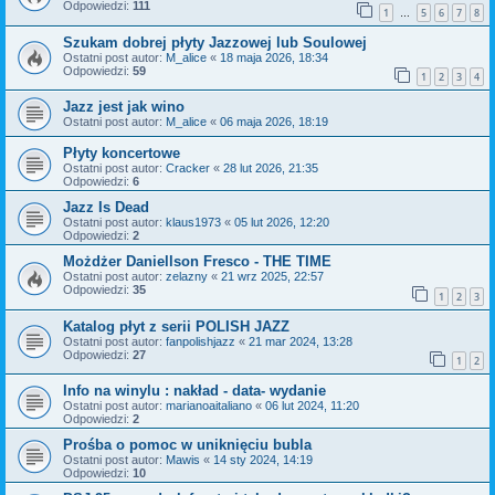
Odpowiedzi:
111
1
5
6
7
8
…
Szukam dobrej płyty Jazzowej lub Soulowej
Ostatni post autor:
M_alice
«
18 maja 2026, 18:34
Odpowiedzi:
59
1
2
3
4
Jazz jest jak wino
Ostatni post autor:
M_alice
«
06 maja 2026, 18:19
Płyty koncertowe
Ostatni post autor:
Cracker
«
28 lut 2026, 21:35
Odpowiedzi:
6
Jazz Is Dead
Ostatni post autor:
klaus1973
«
05 lut 2026, 12:20
Odpowiedzi:
2
Możdżer Daniellson Fresco - THE TIME
Ostatni post autor:
zelazny
«
21 wrz 2025, 22:57
Odpowiedzi:
35
1
2
3
Katalog płyt z serii POLISH JAZZ
Ostatni post autor:
fanpolishjazz
«
21 mar 2024, 13:28
Odpowiedzi:
27
1
2
Info na winylu : nakład - data- wydanie
Ostatni post autor:
marianoaitaliano
«
06 lut 2024, 11:20
Odpowiedzi:
2
Prośba o pomoc w uniknięciu bubla
Ostatni post autor:
Mawis
«
14 sty 2024, 14:19
Odpowiedzi:
10