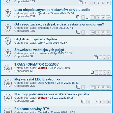
Odpowiedzi:
163
1
8
9
10
11
…
Lista niepolecanych sprzedawców sprzętu audio
Ostatni post autor:
Quarter
«
22 mar 2025, 22:51
Odpowiedzi:
298
1
17
18
19
20
…
Od czego zacząć, czyli jak złożyć zestaw z gramofonem?
Ostatni post autor:
ortophon
«
24 lip 2023, 20:41
Odpowiedzi:
185
1
10
11
12
13
…
FAQ działu Sprzęt - Ogólne
Ostatni post autor:
tollo
«
03 lip 2014, 00:57
Słowniczek ważniejszych pojęć
Ostatni post autor:
motown
«
07 lip 2013, 16:55
Odpowiedzi:
37
1
2
3
TRANSFORMATOR 230/100V
Ostatni post autor:
Wojtek
«
28 lip 2026, 19:03
Odpowiedzi:
58
1
2
3
4
Mój warsztat ŁDŁ Elektronika
Ostatni post autor:
Dario Antonio
«
28 lip 2026, 18:41
Odpowiedzi:
295
1
17
18
19
20
…
Niedrogi polecany serwis w Warszawie - prośba
Ostatni post autor:
Wojtek
«
28 cze 2026, 10:18
Odpowiedzi:
118
1
5
6
7
8
…
Polecane serwisy RTV
Ostatni post autor:
MaciejT
«
31 maja 2026, 19:29