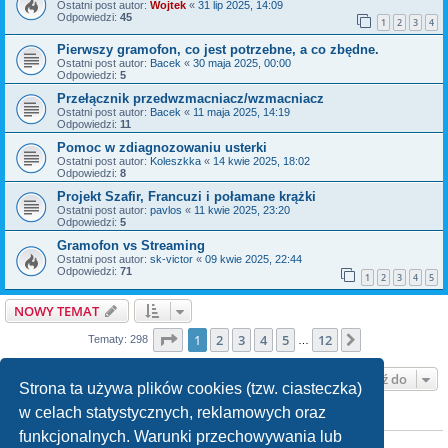
Ostatni post autor:
Wojtek
«
31 lip 2025, 14:09
Odpowiedzi:
45
1
2
3
4
Pierwszy gramofon, co jest potrzebne, a co zbędne.
Ostatni post autor:
Bacek
«
30 maja 2025, 00:00
Odpowiedzi:
5
Przełącznik przedwzmacniacz/wzmacniacz
Ostatni post autor:
Bacek
«
11 maja 2025, 14:19
Odpowiedzi:
11
Pomoc w zdiagnozowaniu usterki
Ostatni post autor:
Koleszkka
«
14 kwie 2025, 18:02
Odpowiedzi:
8
Projekt Szafir, Francuzi i połamane krążki
Ostatni post autor:
pavlos
«
11 kwie 2025, 23:20
Odpowiedzi:
5
Gramofon vs Streaming
Ostatni post autor:
sk-victor
«
09 kwie 2025, 22:44
Odpowiedzi:
71
1
2
3
4
5
NOWY TEMAT
Strona
1
z
12
1
2
3
4
5
12
Następna
Tematy: 298
…
Przejdź do
Strona ta używa plików cookies (tzw. ciasteczka)
w celach statystycznych, reklamowych oraz
TWOJE UPRAWNIENIA NA TYM FORUM
funkcjonalnych. Warunki przechowywania lub
Nie możesz
tworzyć nowych tematów