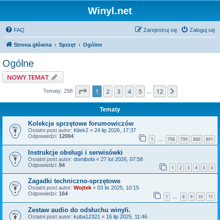
Winyl.net
FAQ
Zarejestruj się
Zaloguj się
Strona główna
Sprzęt
Ogólne
Ogólne
NOWY TEMAT
Strona
1
z
12
1
2
3
4
5
12
Następna
Tematy: 298
…
Tematy
Kolekcje sprzętowe forumowiczów
Ostatni post autor:
Kitek2
«
24 lip 2026, 17:37
Odpowiedzi:
12004
1
798
799
800
801
…
Instrukcje obsługi i serwisówki
Ostatni post autor:
domibobi
«
27 lut 2026, 07:58
Odpowiedzi:
84
1
2
3
4
5
6
Zagadki techniczno-sprzętowe
Ostatni post autor:
Wojtek
«
03 lis 2025, 10:15
Odpowiedzi:
164
1
8
9
10
11
…
Zestaw audio do odsłuchu winyli.
Ostatni post autor:
kuba12321
«
16 lip 2025, 11:46