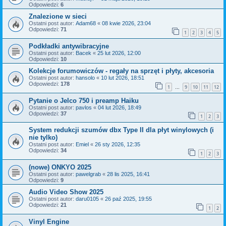
Odpowiedzi:
6
Znalezione w sieci
Ostatni post autor:
Adam68
«
08 kwie 2026, 23:04
Odpowiedzi:
71
1
2
3
4
5
Podkładki antywibracyjne
Ostatni post autor:
Bacek
«
25 lut 2026, 12:00
Odpowiedzi:
10
Kolekcje forumowiczów - regały na sprzęt i płyty, akcesoria
Ostatni post autor:
hansolo
«
10 lut 2026, 18:51
Odpowiedzi:
178
1
9
10
11
12
…
Pytanie o Jelco 750 i preamp Haiku
Ostatni post autor:
pavlos
«
04 lut 2026, 18:49
Odpowiedzi:
37
1
2
3
System redukcji szumów dbx Type II dla płyt winylowych (i
nie tylko)
Ostatni post autor:
Emiel
«
26 sty 2026, 12:35
Odpowiedzi:
34
1
2
3
(nowe) ONKYO 2025
Ostatni post autor:
pawelgrab
«
28 lis 2025, 16:41
Odpowiedzi:
9
Audio Video Show 2025
Ostatni post autor:
daru0105
«
26 paź 2025, 19:55
Odpowiedzi:
21
1
2
Vinyl Engine