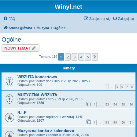
Winyl.net
FAQ
Zarejestruj się
Zaloguj się
Strona główna
Muzyka
Ogólne
Ogólne
NOWY TEMAT
1
2
3
4
5
Następna
Tematy: 119
Tematy
WRZUTA koncertowa
Ostatni post autor:
daru0105
«
25 lip 2026, 10:53
Odpowiedzi:
109
1
5
6
7
8
…
MUZYCZNA WRZUTA
Ostatni post autor:
Latro
«
19 lip 2026, 21:55
Odpowiedzi:
1889
1
123
124
125
126
…
R.I.P
Ostatni post autor:
replikant
«
wczoraj, 14:51
Odpowiedzi:
1807
1
118
119
120
121
…
Muzyczna kartka z kalendarza
Ostatni post autor:
Cracker
«
05 sie 2026, 22:56