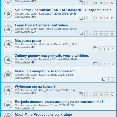
Odpowiedzi:
627
1
39
40
41
42
…
Soundtrack na winylu! "NIEZAPOMNIANE" i "zapomniane"!
Ostatni post autor:
konrads0
«
20 lip 2026, 19:58
Odpowiedzi:
280
1
16
17
18
19
…
Fajny koncert wczoraj widziałem
Ostatni post autor:
StarRock
«
19 lip 2026, 20:19
Odpowiedzi:
527
1
33
34
35
36
…
Muzyczna prasa
Ostatni post autor:
darkman
«
15 cze 2026, 08:21
Odpowiedzi:
45
1
2
3
4
Zmiany gustów muzycznych, wraz z wiekiem.
Ostatni post autor:
M_alice
«
26 maja 2026, 18:44
Odpowiedzi:
45
1
2
3
4
Muzeum Fonografii w Niepołomicach
Ostatni post autor:
kaZ
«
12 maja 2026, 10:38
Odpowiedzi:
16
1
2
Wybieram się na koncert
Ostatni post autor:
Bart_S
«
11 maja 2026, 16:49
Odpowiedzi:
616
1
39
40
41
42
…
Rosjanie masowo przerzucają się na odtwarzacze mp3
Ostatni post autor:
blispx
«
31 mar 2026, 00:34
Odpowiedzi:
12
Metal Mind Productions bankrutuje