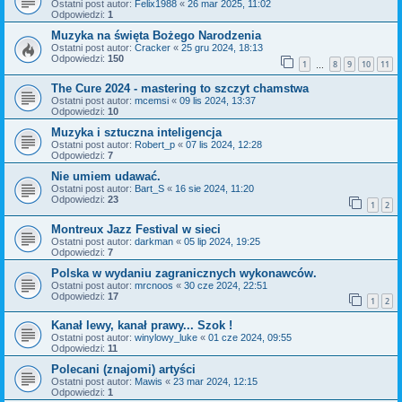
Ostatni post autor:
Felix1988
«
26 mar 2025, 11:02
Odpowiedzi:
1
Muzyka na święta Bożego Narodzenia
Ostatni post autor:
Cracker
«
25 gru 2024, 18:13
Odpowiedzi:
150
1
8
9
10
11
…
The Cure 2024 - mastering to szczyt chamstwa
Ostatni post autor:
mcemsi
«
09 lis 2024, 13:37
Odpowiedzi:
10
Muzyka i sztuczna inteligencja
Ostatni post autor:
Robert_p
«
07 lis 2024, 12:28
Odpowiedzi:
7
Nie umiem udawać.
Ostatni post autor:
Bart_S
«
16 sie 2024, 11:20
Odpowiedzi:
23
1
2
Montreux Jazz Festival w sieci
Ostatni post autor:
darkman
«
05 lip 2024, 19:25
Odpowiedzi:
7
Polska w wydaniu zagranicznych wykonawców.
Ostatni post autor:
mrcnoos
«
30 cze 2024, 22:51
Odpowiedzi:
17
1
2
Kanał lewy, kanał prawy... Szok !
Ostatni post autor:
winylowy_luke
«
01 cze 2024, 09:55
Odpowiedzi:
11
Polecani (znajomi) artyści
Ostatni post autor:
Mawis
«
23 mar 2024, 12:15
Odpowiedzi:
1