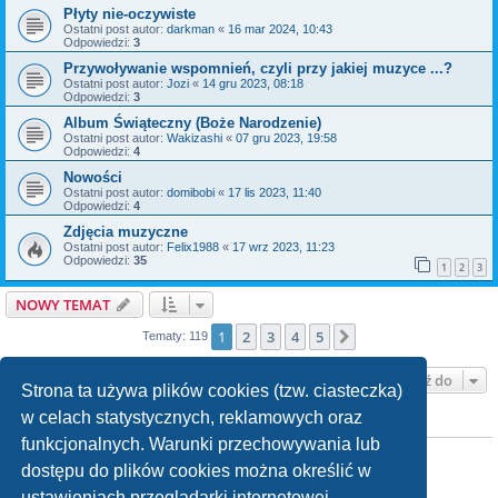
Płyty nie-oczywiste
Ostatni post autor:
darkman
«
16 mar 2024, 10:43
Odpowiedzi:
3
Przywoływanie wspomnień, czyli przy jakiej muzyce ...?
Ostatni post autor:
Jozi
«
14 gru 2023, 08:18
Odpowiedzi:
3
Album Świąteczny (Boże Narodzenie)
Ostatni post autor:
Wakizashi
«
07 gru 2023, 19:58
Odpowiedzi:
4
Nowości
Ostatni post autor:
domibobi
«
17 lis 2023, 11:40
Odpowiedzi:
4
Zdjęcia muzyczne
Ostatni post autor:
Felix1988
«
17 wrz 2023, 11:23
Odpowiedzi:
35
1
2
3
NOWY TEMAT
1
2
3
4
5
Następna
Tematy: 119
Przejdź do
Strona ta używa plików cookies (tzw. ciasteczka)
w celach statystycznych, reklamowych oraz
TWOJE UPRAWNIENIA NA TYM FORUM
funkcjonalnych. Warunki przechowywania lub
Nie możesz
tworzyć nowych tematów
Nie możesz
odpowiadać w tematach
dostępu do plików cookies można określić w
Nie możesz
zmieniać swoich postów
ustawieniach przeglądarki internetowej.
Nie możesz
usuwać swoich postów