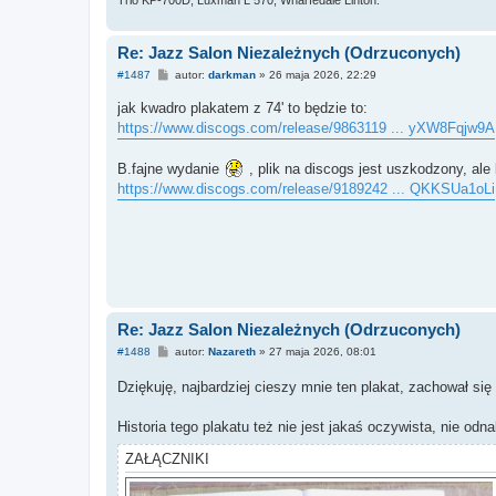
Trio KP-700D, Luxman L 570, Wharfedale Linton.
Re: Jazz Salon Niezależnych (Odrzuconych)
P
#1487
autor:
darkman
»
26 maja 2026, 22:29
o
s
jak kwadro plakatem z 74' to będzie to:
t
https://www.discogs.com/release/9863119 ... yXW8Fqjw9A
B.fajne wydanie
, plik na discogs jest uszkodzony, ale lin
https://www.discogs.com/release/9189242 ... QKKSUa1oLi
Re: Jazz Salon Niezależnych (Odrzuconych)
P
#1488
autor:
Nazareth
»
27 maja 2026, 08:01
o
s
Dziękuję, najbardziej cieszy mnie ten plakat, zachował s
t
Historia tego plakatu też nie jest jakaś oczywista, nie od
ZAŁĄCZNIKI