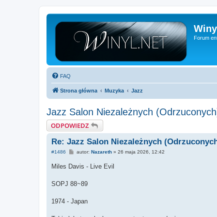
Winy
Forum ent
FAQ
Strona główna
Muzyka
Jazz
Jazz Salon Niezależnych (Odrzuconych
ODPOWIEDZ
Re: Jazz Salon Niezależnych (Odrzuconyc
P
#1486
autor:
Nazareth
»
26 maja 2026, 12:42
o
s
Miles Davis - Live Evil
t
SOPJ 88~89
1974 - Japan