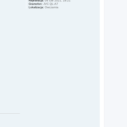
Rejestracja:
04 cze 2021, 18:21
Gramofon:
JVC QL-A7
Lokalizacja:
Owczarnia