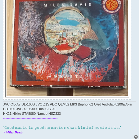
JVC QL-A7 DL-103S JVC Z1S ADC QLM32 MK3 Buphono2 Oled Audiolab 8200a Akai
CD1100 JVC XL-E300 Dual CL720
HK21 Nikko STA8080 Namco NSZ333
--------------------------------------------
“𝙶𝚘𝚘𝚍 𝚖𝚞𝚜𝚒𝚌 𝚒𝚜 𝚐𝚘𝚘𝚍 𝚗𝚘 𝚖𝚊𝚝𝚝𝚎𝚛 𝚠𝚑𝚊𝚝 𝚔𝚒𝚗𝚍 𝚘𝚏 𝚖𝚞𝚜𝚒𝚌 𝚒𝚝 𝚒𝚜.”
~ 𝑴𝒊𝒍𝒆𝒔 𝑫𝒂𝒗𝒊𝒔