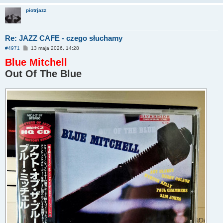
piotrjazz
Re: JAZZ CAFE - czego słuchamy
P
#4971
13 maja 2026, 14:28
o
Blue Mitchell
s
t
Out Of The Blue