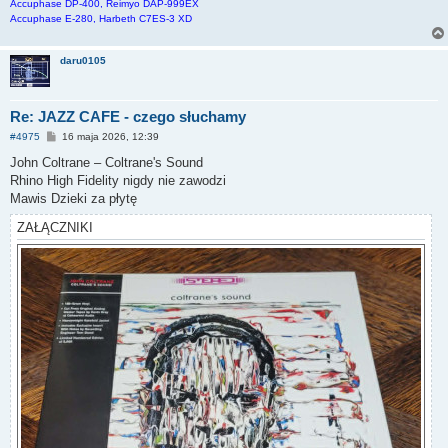
Accuphase DP-400, Reimyo DAP-999EX
Accuphase E-280, Harbeth C7ES-3 XD
daru0105
Re: JAZZ CAFE - czego słuchamy
P
#4975
16 maja 2026, 12:39
o
s
John Coltrane – Coltrane's Sound
t
Rhino High Fidelity nigdy nie zawodzi
Mawis Dzieki za płytę
ZAŁĄCZNIKI