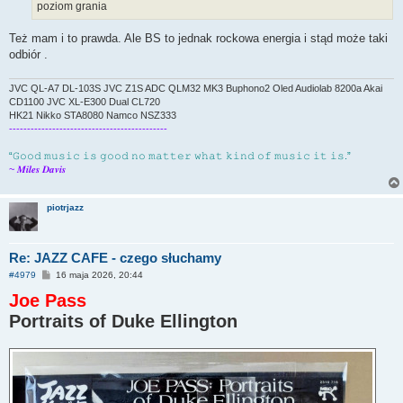
poziom grania
Też mam i to prawda. Ale BS to jednak rockowa energia i stąd może taki
odbiór .
JVC QL-A7 DL-103S JVC Z1S ADC QLM32 MK3 Buphono2 Oled Audiolab 8200a Akai
CD1100 JVC XL-E300 Dual CL720
HK21 Nikko STA8080 Namco NSZ333
--------------------------------------------
“𝙶𝚘𝚘𝚍 𝚖𝚞𝚜𝚒𝚌 𝚒𝚜 𝚐𝚘𝚘𝚍 𝚗𝚘 𝚖𝚊𝚝𝚝𝚎𝚛 𝚠𝚑𝚊𝚝 𝚔𝚒𝚗𝚍 𝚘𝚏 𝚖𝚞𝚜𝚒𝚌 𝚒𝚝 𝚒𝚜.”
~ 𝑴𝒊𝒍𝒆𝒔 𝑫𝒂𝒗𝒊𝒔
piotrjazz
Re: JAZZ CAFE - czego słuchamy
P
#4979
16 maja 2026, 20:44
o
Joe Pass
s
t
Portraits of Duke Ellington