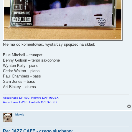
Nie ma co komentować, wystarczy spojrzeć na skład:
Blue Mitchell – trumpet
Benny Golson – tenor saxophone
Wynton Kelly - piano
Cedar Walton – piano
Paul Chambers - bass
Sam Jones – bass
Art Blakey – drums
Accuphase DP-400, Reimyo DAP-999EX
Accuphase E-280, Harbeth C7ES-3 XD
Mawis
Re: JAZZ CAFE - czego słuchamy