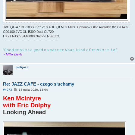
JVC QL-A7 DL-103S JVC Z1S ADC QLM32 MK3 Buphono2 Oled Audiolab 8200a Akai
CD1100 JVC XL-E300 Dual CL720
HK21 Nikko STA8080 Namco NSZ333
--------------------------------------------
“𝙶𝚘𝚘𝚍 𝚖𝚞𝚜𝚒𝚌 𝚒𝚜 𝚐𝚘𝚘𝚍 𝚗𝚘 𝚖𝚊𝚝𝚝𝚎𝚛 𝚠𝚑𝚊𝚝 𝚔𝚒𝚗𝚍 𝚘𝚏 𝚖𝚞𝚜𝚒𝚌 𝚒𝚝 𝚒𝚜.”
~ 𝑴𝒊𝒍𝒆𝒔 𝑫𝒂𝒗𝒊𝒔
piotrjazz
Re: JAZZ CAFE - czego słuchamy
P
#4973
14 maja 2026, 13:04
o
Ken McIntyre
s
t
with Eric Dolphy
Looking Ahead