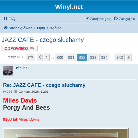
Winyl.net
FAQ
Zarejestruj się
Zaloguj się
Strona główna
Płyty
Ogólne
JAZZ CAFE - czego słuchamy
ODPOWIEDZ
Strona
332
z
342
1
330
331
332
333
334
342
Poprzednia
Na
Posty: 5130
…
…
piotrjazz
Re: JAZZ CAFE - czego słuchamy
P
#4966
10 maja 2026, 11:01
o
Miles Davis
s
t
Porgy And Bees
#100 lat Miles Davis