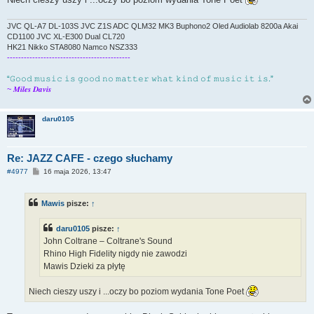
JVC QL-A7 DL-103S JVC Z1S ADC QLM32 MK3 Buphono2 Oled Audiolab 8200a Akai
CD1100 JVC XL-E300 Dual CL720
HK21 Nikko STA8080 Namco NSZ333
--------------------------------------------
“𝙶𝚘𝚘𝚍 𝚖𝚞𝚜𝚒𝚌 𝚒𝚜 𝚐𝚘𝚘𝚍 𝚗𝚘 𝚖𝚊𝚝𝚝𝚎𝚛 𝚠𝚑𝚊𝚝 𝚔𝚒𝚗𝚍 𝚘𝚏 𝚖𝚞𝚜𝚒𝚌 𝚒𝚝 𝚒𝚜.”
~ 𝑴𝒊𝒍𝒆𝒔 𝑫𝒂𝒗𝒊𝒔
daru0105
Re: JAZZ CAFE - czego słuchamy
P
#4977
16 maja 2026, 13:47
o
s
t
Mawis
pisze:
↑
daru0105
pisze:
↑
John Coltrane – Coltrane's Sound
Rhino High Fidelity nigdy nie zawodzi
Mawis Dzieki za płytę
Niech cieszy uszy i ...oczy bo poziom wydania Tone Poet