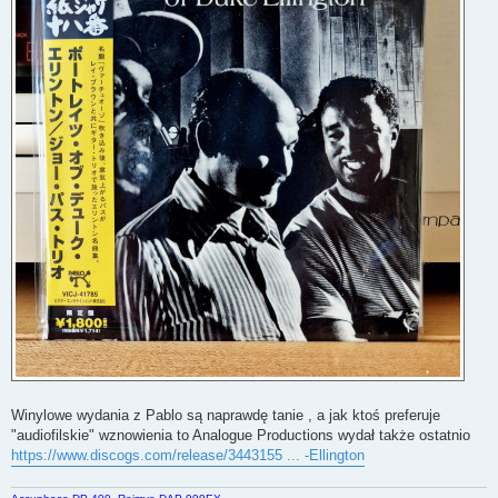
Winylowe wydania z Pablo są naprawdę tanie , a jak ktoś preferuje
"audiofilskie" wznowienia to Analogue Productions wydał także ostatnio
https://www.discogs.com/release/3443155 ... -Ellington