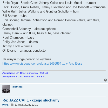
Ernie Royal, Bernie Glow, Johnny Coles and Louis Mucci – trumpet
Dick Hixson, Frank Rehak, Jimmy Cleveland and Joe Bennett – trombone
Willie Ruff, Julius Watkins and Gunther Schuller – horn
Bill Barber – tuba
Phil Bodner, Jerome Richardson and Romeo Penque – flute, alto flute,
clarinet
Cannonball Adderley – alto saxophone
Danny Bank – alto flute, bass flute, bass clarinet
Paul Chambers – bass
Philly Joe Jones – drums
Jimmy Cobb – drums
Gil Evans – arranger, conductor
Na winylu mogę polecić to wydanie
https://www.discogs.com/release/1466864 ... y-And-Bess
Accuphase DP-400, Reimyo DAP-999EX
Accuphase E-280, Harbeth C7ES-3 XD
piotrjazz
Re: JAZZ CAFE - czego słuchamy
P
#4967
11 maja 2026, 12:11
o