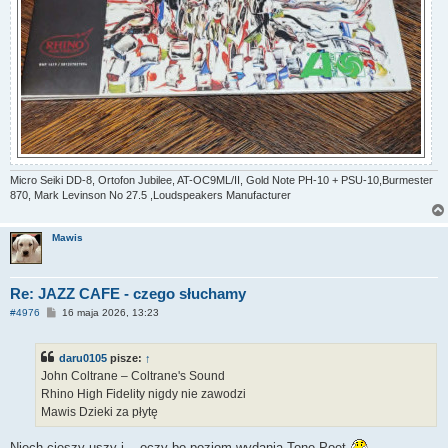
Micro Seiki DD-8, Ortofon Jubilee, AT-OC9ML/II, Gold Note PH-10 + PSU-10,Burmester
870, Mark Levinson No 27.5 ,Loudspeakers Manufacturer
Mawis
Re: JAZZ CAFE - czego słuchamy
P
#4976
16 maja 2026, 13:23
o
s
t
daru0105
pisze:
↑
John Coltrane – Coltrane's Sound
Rhino High Fidelity nigdy nie zawodzi
Mawis Dzieki za płytę
Niech cieszy uszy i ...oczy bo poziom wydania Tone Poet