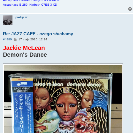
Accuphase DP-400, Reimyo DAP-999EX
Accuphase E-280, Harbeth C7ES-3 XD
piotrjazz
Re: JAZZ CAFE - czego słuchamy
P
#4980
17 maja 2026, 12:14
o
Jackie McLean
s
t
Demon's Dance