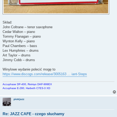
Skład:
John Coltrane – tenor saxophone
Cedar Walton – piano
Tommy Flanagan – piano
Wynton Kelly – piano
Paul Chambers – bass
Lex Humphries – drums
Art Taylor – drums
Jimmy Cobb – drums
Winylowe wydanie polecić mogę to
https://www.discogs.com/release/3005163 ... iant-Steps
Accuphase DP-400, Reimyo DAP-999EX
Accuphase E-280, Harbeth C7ES-3 XD
piotrjazz
Re: JAZZ CAFE - czego słuchamy