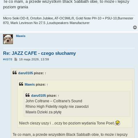
Te co mam, a przede wszystkim Black Sabbath obie, to może i lepszy
poziom grania
Micro Seiki DD-8, Ortofon Jubilee, AT-OC9ML/II, Gold Note PH-10 + PSU-10,Burmester
870, Mark Levinson No 27.5 ,Loudspeakers Manufacturer
Mawis
Re: JAZZ CAFE - czego słuchamy
P
#4978
16 maja 2026, 13:59
o
s
t
daru0105
pisze:
↑
Mawis
pisze:
↑
daru0105
pisze:
↑
John Coltrane – Coltrane's Sound
Rhino High Fidelity nigdy nie zawodzi
Mawis Dzieki za płytę
Niech cieszy uszy i ...oczy bo poziom wydania Tone Poet
Te co mam, a przede wszystkim Black Sabbath obie, to może i lepszy