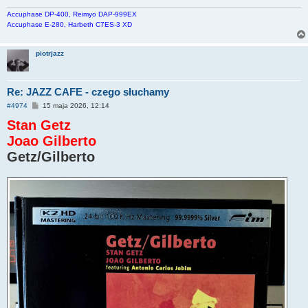
Accuphase DP-400, Reimyo DAP-999EX
Accuphase E-280, Harbeth C7ES-3 XD
piotrjazz
Re: JAZZ CAFE - czego słuchamy
P
#4974
15 maja 2026, 12:14
o
Stan Getz
s
t
Joao Gilberto
Getz/Gilberto