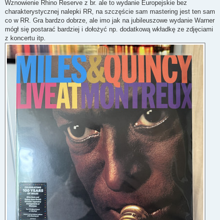
Wznowienie Rhino Reserve z br. ale to wydanie Europejskie bez
charakterystycznej nalepki RR, na szczęście sam mastering jest ten sam
co w RR. Gra bardzo dobrze, ale imo jak na jubileuszowe wydanie Warner
mógł się postarać bardziej i dołożyć np. dodatkową wkładkę ze zdjęciami
z koncertu itp.