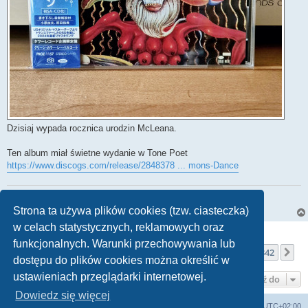
Dzisiaj wypada rocznica urodzin McLeana.
Ten album miał świetne wydanie w Tone Poet
https://www.discogs.com/release/2848378 ... mons-Dance
Accuphase DP-400, Reimyo DAP-999EX
Accuphase E-280, Harbeth C7ES-3 XD
Strona ta używa plików cookies (tzw. ciasteczka)
w celach statystycznych, reklamowych oraz
ODPOWIEDZ
funkcjonalnych. Warunki przechowywania lub
Strona
332
z
342
1
330
331
332
333
334
342
Poprzednia
Na
Posty: 5130
…
…
dostępu do plików cookies można określić w
ustawieniach przeglądarki internetowej.
Przejdź do
Dowiedz się więcej
Strona główna
Usuń ciasteczka witryny
Strefa czasowa
UTC+02:00