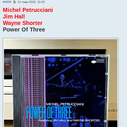
P
#4968
12 maja 2026, 11:03
o
Michel Petrucciani
s
t
Jim Hall
Wayne Shorter
Power Of Three