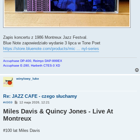
Zapis koncertu z 1986 Montreux Jazz Festval.
Blue Note zapowiedziało wydanie 3 lipca w Tone Poet
https://store.bluenote.com/products/mic ... nyl-series
Accuphase DP-400, Reimyo DAP-999EX
Accuphase E-280, Harbeth C7ES-3 XD
winylowy_luke
Re: JAZZ CAFE - czego słuchamy
P
#4969
12 maja 2026, 12:21
o
Miles Davis & Quincy Jones - Live At
s
t
Montreux
#100 lat Miles Davis