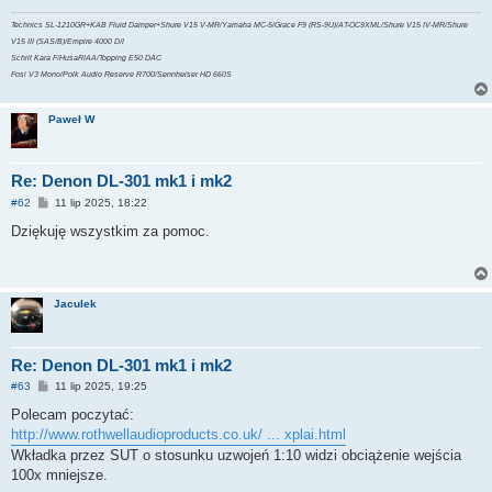
Technics SL-1210GR+KAB Fluid Damper+Shure V15 V-MR/Yamaha MC-5/Grace F9 (RS-9U)/AT-OC9XML/Shure V15 IV-MR/Shure
V15 III (SAS/B)/Empire 4000 D/I
Schiit Kara F/HusaRIAA/Topping E50 DAC
Fosi V3 Mono/Polk Audio Reserve R700/Sennheiser HD 660S
Paweł W
Re: Denon DL-301 mk1 i mk2
P
#62
11 lip 2025, 18:22
o
s
Dziękuję wszystkim za pomoc.
t
Jaculek
Re: Denon DL-301 mk1 i mk2
P
#63
11 lip 2025, 19:25
o
s
Polecam poczytać:
t
http://www.rothwellaudioproducts.co.uk/ ... xplai.html
Wkładka przez SUT o stosunku uzwojeń 1:10 widzi obciążenie wejścia
100x mniejsze.