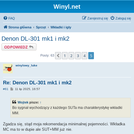
Winyl.net
FAQ
Zarejestruj się
Zaloguj się
Strona główna
Sprzęt
Wkładki i igły
Denon DL-301 mk1 i mk2
ODPOWIEDZ
1
2
3
4
5
Poprzednia
Posty: 63
winylowy_luke
Re: Denon DL-301 mk1 i mk2
P
#61
11 lip 2025, 16:57
o
s
t
Wojtek
pisze:
↑
Bo sygnał wychodzący z każdego SUTa ma charakterystykę wkładki
MM.
Zgadza się, stąd moja rekomendacja minimalnej pojemności. Wkładka
MC ma to w dupie ale SUT+MM już nie.