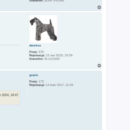
Gramofon:
SONY PS-X60
N
a
g
ó
r
ę
dareksu
Posty:
376
Rejestracja:
15 mar 2020, 20:59
Gramofon:
SL1210GR
N
a
g
grazio
ó
r
Posty:
175
Rejestracja:
14 kwie 2017, 11:28
ę
e 2024, 18:47