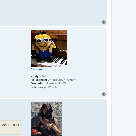
N
a
g
ó
r
ę
Charwel
Posty:
664
Rejestracja:
14 cze 2024, 00:04
Gramofon:
Pioneer PL-70
Lokalizacja:
Wrocław
N
a
g
ó
r
ę
e 2024, 19:11