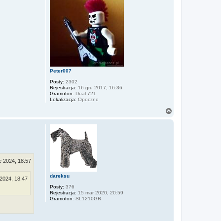
r
ę
Peter007
Posty:
2302
Rejestracja:
16 gru 2017, 16:36
Gramofon:
Dual 721
Lokalizacja:
Opoczno
N
a
g
ó
r
ę
e 2024, 18:57
dareksu
 2024, 18:47
Posty:
376
Rejestracja:
15 mar 2020, 20:59
Gramofon:
SL1210GR