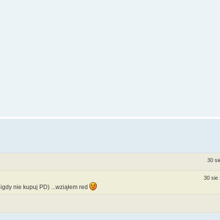
30 si
30 sie
(nigdy nie kupuj PD) ...wziąłem red