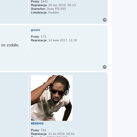
Posty:
3441
Rejestracja:
26 wrz 2019, 06:13
Gramofon:
Sony PS-X65
Lokalizacja:
Kraków
N
a
g
grazio
ó
r
Posty:
175
Rejestracja:
14 kwie 2017, 11:28
ę
 im zrobiło.
N
a
g
ó
r
ę
MDMA66
Posty:
763
Rejestracja:
21 lut 2019, 00:01