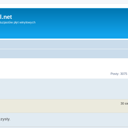
l.net
uzjastów płyt winylowych
Posty: 3075
30 si
zysty.