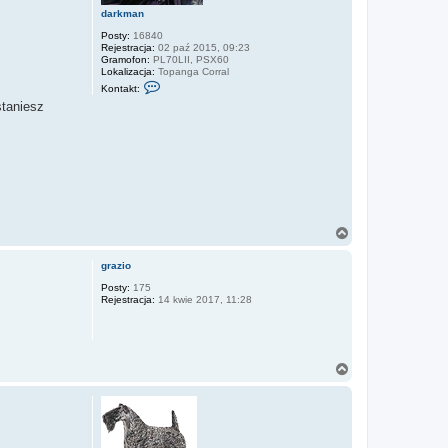
darkman
Posty:
16840
Rejestracja:
02 paź 2015, 09:23
Gramofon:
PL70LII, PSX60
Lokalizacja:
Topanga Corral
S
Kontakt:
k
staniesz
o
n
t
a
k
t
u
j
s
i
ę
N
z
a
d
g
a
grazio
ó
r
k
r
Posty:
175
m
Rejestracja:
14 kwie 2017, 11:28
ę
a
n
N
a
g
ó
r
ę