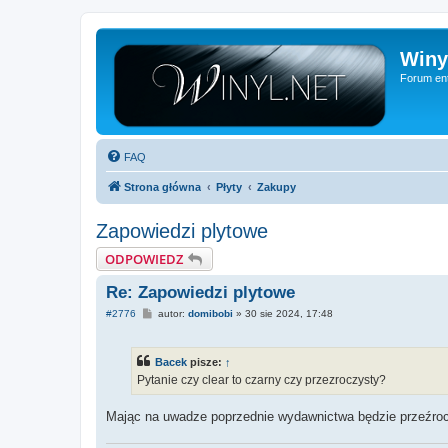
Winy
Forum ent
FAQ
Strona główna
Płyty
Zakupy
Zapowiedzi plytowe
ODPOWIEDZ
Re: Zapowiedzi plytowe
P
#2776
autor:
domibobi
»
30 sie 2024, 17:48
o
s
t
Bacek
pisze:
↑
Pytanie czy clear to czarny czy przezroczysty?
Mając na uwadze poprzednie wydawnictwa będzie przeźroc