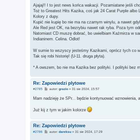
Ajajaj!! I to jest news końca wakacji. Pozamiatane jeśli c
Toż to Greatest Hits Kazika, coś jak 24 Carat Purple albo
Kolory z dupy.
Kupić nie kupię bo nie ma na czarnym winylu, a nawet gdyb
Ale Red jest OK, na bezrybiu nawet rak ryba. Poza tym od
Natomiast CD muszę dobrać, bo uwielbiam Kaźmirza w samoc
Indianinem. Celina. Odlot!
W sumie to wszyscy jesteśmy Kazikami, oprócz tych co wcz
Tak się robi historię! (U-11. druga płyta).
* A owszem, bo nie ma Kazika bez polityki. I polityki bez 
Re: Zapowiedzi plytowe
P
#2785
autor:
grazio
»
31 sie 2024, 15:57
o
s
Mam nadzieję że SPr... będzie kontynuować wznowienia, 
t
Już kij z tym w jakim kolorze
Re: Zapowiedzi plytowe
P
#2786
autor:
dareksu
»
31 sie 2024, 17:29
o
s