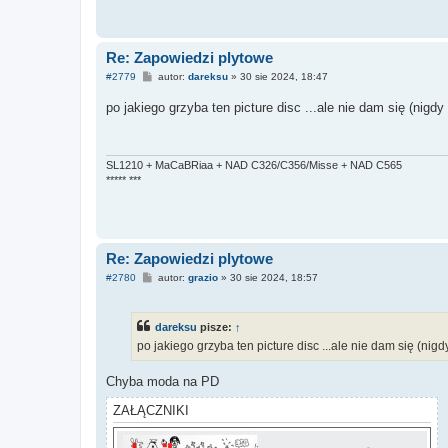
Re: Zapowiedzi plytowe
P
#2779
autor:
dareksu
»
30 sie 2024, 18:47
o
s
po jakiego grzyba ten picture disc ...ale nie dam się (nigd
t
SL1210 + MaCaBRiaa + NAD C326/C356/Misse + NAD C565
***** ***
Re: Zapowiedzi plytowe
P
#2780
autor:
grazio
»
30 sie 2024, 18:57
o
s
t
dareksu
pisze:
↑
po jakiego grzyba ten picture disc ...ale nie dam się (nig
Chyba moda na PD
ZAŁĄCZNIKI