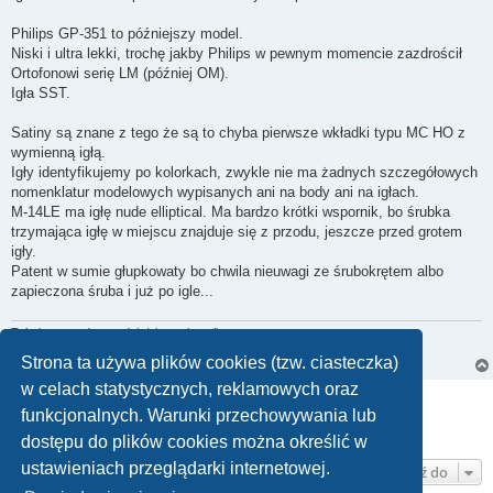
Philips GP-351 to późniejszy model.
Niski i ultra lekki, trochę jakby Philips w pewnym momencie zazdrościł
Ortofonowi serię LM (później OM).
Igła SST.
Satiny są znane z tego że są to chyba pierwsze wkładki typu MC HO z
wymienną igłą.
Igły identyfikujemy po kolorkach, zwykle nie ma żadnych szczegółowych
nomenklatur modelowych wypisanych ani na body ani na igłach.
M-14LE ma igłę nude elliptical. Ma bardzo krótki wspornik, bo śrubka
trzymająca igłę w miejscu znajduje się z przodu, jeszcze przed grotem
igły.
Patent w sumie głupkowaty bo chwila nieuwagi ze śrubokrętem albo
zapieczona śruba i już po igle...
Tubylcza wredota, tudzież insza kanalia
Wsparcie finansowe forum
Strona ta używa plików cookies (tzw. ciasteczka)
w celach statystycznych, reklamowych oraz
ODPOWIEDZ
funkcjonalnych. Warunki przechowywania lub
1
2
3
4
5
Poprzednia
Posty: 70
dostępu do plików cookies można określić w
ustawieniach przeglądarki internetowej.
Przejdź do