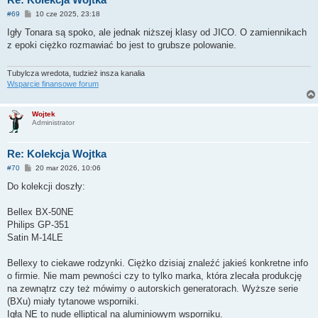
P
#69
10 cze 2025, 23:18
o
s
Igły Tonara są spoko, ale jednak niższej klasy od JICO. O zamiennikach
t
z epoki ciężko rozmawiać bo jest to grubsze polowanie.
Tubylcza wredota, tudzież insza kanalia
Wsparcie finansowe forum
Wojtek
Administrator
Re: Kolekcja Wojtka
P
#70
20 mar 2026, 10:06
o
s
Do kolekcji doszły:
t
Bellex BX-50NE
Philips GP-351
Satin M-14LE
Bellexy to ciekawe rodzynki. Ciężko dzisiaj znaleźć jakieś konkretne info
o firmie. Nie mam pewności czy to tylko marka, która zlecała produkcję
na zewnątrz czy też mówimy o autorskich generatorach. Wyższe serie
(BXu) miały tytanowe wsporniki.
Igła NE to nude elliptical na aluminiowym wsporniku.