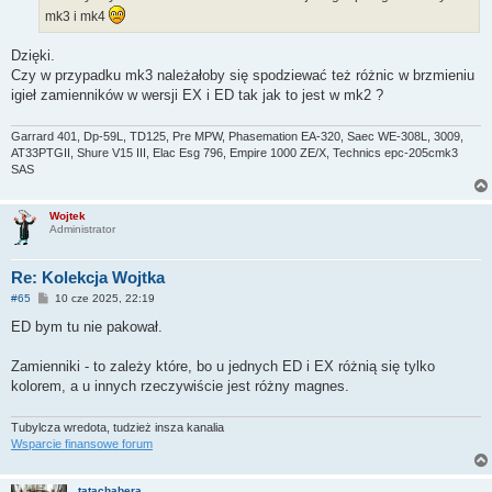
mk3 i mk4
Dzięki.
Czy w przypadku mk3 należałoby się spodziewać też różnic w brzmieniu
igieł zamienników w wersji EX i ED tak jak to jest w mk2 ?
Garrard 401, Dp-59L, TD125, Pre MPW, Phasemation EA-320, Saec WE-308L, 3009,
AT33PTGII, Shure V15 III, Elac Esg 796, Empire 1000 ZE/X, Technics epc-205cmk3
SAS
Wojtek
Administrator
Re: Kolekcja Wojtka
P
#65
10 cze 2025, 22:19
o
s
ED bym tu nie pakował.
t
Zamienniki - to zależy które, bo u jednych ED i EX różnią się tylko
kolorem, a u innych rzeczywiście jest różny magnes.
Tubylcza wredota, tudzież insza kanalia
Wsparcie finansowe forum
tatachabera