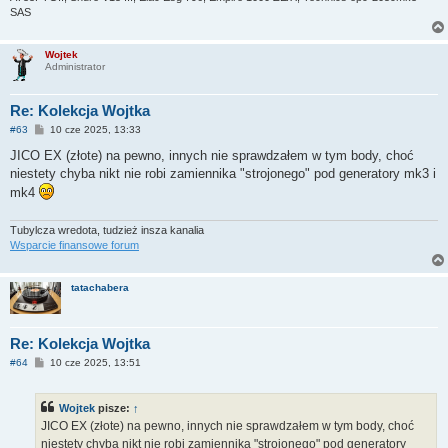
SAS
Wojtek
Administrator
Re: Kolekcja Wojtka
P
#63
10 cze 2025, 13:33
o
s
JICO EX (złote) na pewno, innych nie sprawdzałem w tym body, choć
t
niestety chyba nikt nie robi zamiennika "strojonego" pod generatory mk3 i
mk4
Tubylcza wredota, tudzież insza kanalia
Wsparcie finansowe forum
tatachabera
Re: Kolekcja Wojtka
P
#64
10 cze 2025, 13:51
o
s
t
Wojtek
pisze:
↑
JICO EX (złote) na pewno, innych nie sprawdzałem w tym body, choć
niestety chyba nikt nie robi zamiennika "strojonego" pod generatory