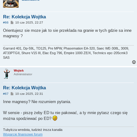
Re: Kolekcja Wojtka
P
#66
10 cze 2025, 22:27
o
s
Orientujesz sie moze jak to sie przeklada na granie w tych gdzie sa inne
t
magnesy ?
Garrard 401, Dp-59L, TD125, Pre MPW, Phasemation EA-320, Saec WE-308L, 3009,
AT33PTGII, Shure V15 III, Elac Esg 796, Empire 1000 ZE/X, Technics epc-205cmk3
SAS
Wojtek
Administrator
Re: Kolekcja Wojtka
P
#67
10 cze 2025, 22:31
o
s
Inne magnesy? Nie rozumiem pytania.
t
W sensie - piszę żeby ED tu nie pakować, a ty mnie pytasz czego się
można spodziewać po ED?
Tubylcza wredota, tudzież insza kanalia
Wsparcie finansowe forum