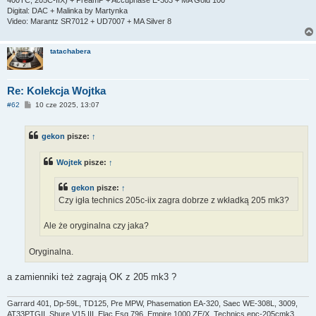
400TC, 205C-IIX) + PreamP + Accuphase E-303 + MA Gold 100
Digital: DAC + Malinka by Martynka
Video: Marantz SR7012 + UD7007 + MA Silver 8
tatachabera
Re: Kolekcja Wojtka
P
#62
10 cze 2025, 13:07
o
s
t
gekon
pisze:
↑
Wojtek
pisze:
↑
gekon
pisze:
↑
Czy igła technics 205c-iix zagra dobrze z wkładką 205 mk3?
Ale że oryginalna czy jaka?
Oryginalna.
a zamienniki też zagrają OK z 205 mk3 ?
Garrard 401, Dp-59L, TD125, Pre MPW, Phasemation EA-320, Saec WE-308L, 3009,
AT33PTGII, Shure V15 III, Elac Esg 796, Empire 1000 ZE/X, Technics epc-205cmk3