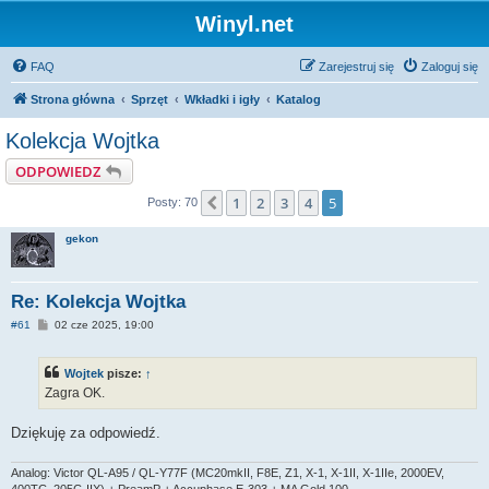
Winyl.net
FAQ
Zarejestruj się
Zaloguj się
Strona główna
Sprzęt
Wkładki i igły
Katalog
Kolekcja Wojtka
ODPOWIEDZ
1
2
3
4
5
Poprzednia
Posty: 70
gekon
Re: Kolekcja Wojtka
P
#61
02 cze 2025, 19:00
o
s
t
Wojtek
pisze:
↑
Zagra OK.
Dziękuję za odpowiedź.
Analog: Victor QL-A95 / QL-Y77F (MC20mkII, F8E, Z1, X-1, X-1II, X-1IIe, 2000EV,