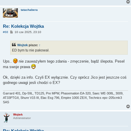
tatachabera
Re: Kolekcja Wojtka
P
#68
10 cze 2025, 23:10
o
s
t
Wojtek
pisze:
↑
ED bym tu nie pakował.
Ups..
nie zauważyłem tego zdania - zmęczenie, bądź ślepota. Pesel
ma swoje prawa
Ok, dzięki za info. Czyli EX wyłącznie. Czy oprócz Jico jest jeszcze coś
godnego uwagi jesli chodzi o EX?
Garrard 401, Dp-59L, TD125, Pre MPW, Phasemation EA-320, Saec WE-308L, 3009,
AT33PTGII, Shure V15 III, Elac Esg 796, Empire 1000 ZE/X, Technics epc-205cmk3
SAS
Wojtek
Administrator
Re: Kolekcja Wojtka