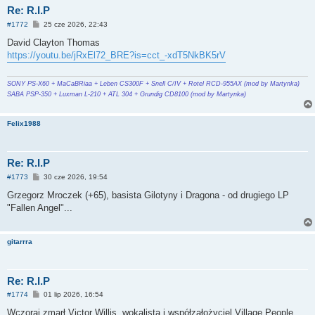
Re: R.I.P
P
#1772
25 cze 2026, 22:43
o
s
David Clayton Thomas
t
https://youtu.be/jRxEl72_BRE?is=cct_-xdT5NkBK5rV
SONY PS-X60 + MaCaBRiaa + Leben CS300F + Snell C/IV + Rotel RCD-955AX (mod by Martynka)
SABA PSP-350 + Luxman L-210 + ATL 304 + Grundig CD8100 (mod by Martynka)
Felix1988
Re: R.I.P
P
#1773
30 cze 2026, 19:54
o
s
Grzegorz Mroczek (+65), basista Gilotyny i Dragona - od drugiego LP
t
"Fallen Angel"...
gitarrra
Re: R.I.P
P
#1774
01 lip 2026, 16:54
o
s
Wczoraj zmarł Victor Willis ,wokalista i współzałożyciel Village People.