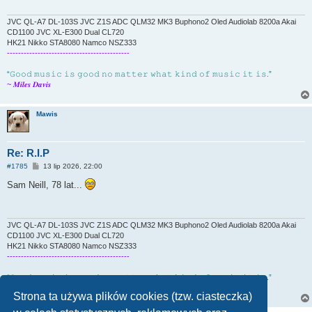
JVC QL-A7 DL-103S JVC Z1S ADC QLM32 MK3 Buphono2 Oled Audiolab 8200a Akai
CD1100 JVC XL-E300 Dual CL720
HK21 Nikko STA8080 Namco NSZ333
--------------------------------------------
“𝙶𝚘𝚘𝚍 𝚖𝚞𝚜𝚒𝚌 𝚒𝚜 𝚐𝚘𝚘𝚍 𝚗𝚘 𝚖𝚊𝚝𝚝𝚎𝚛 𝚠𝚑𝚊𝚝 𝚔𝚒𝚗𝚍 𝚘𝚏 𝚖𝚞𝚜𝚒𝚌 𝚒𝚝 𝚒𝚜.”
~ 𝑴𝒊𝒍𝒆𝒔 𝑫𝒂𝒗𝒊𝒔
Mawis
Re: R.I.P
P
#1785
13 lip 2026, 22:00
o
s
Sam Neill, 78 lat...
t
JVC QL-A7 DL-103S JVC Z1S ADC QLM32 MK3 Buphono2 Oled Audiolab 8200a Akai
CD1100 JVC XL-E300 Dual CL720
HK21 Nikko STA8080 Namco NSZ333
--------------------------------------------
“𝙶𝚘𝚘𝚍 𝚖𝚞𝚜𝚒𝚌 𝚒𝚜 𝚐𝚘𝚘𝚍 𝚗𝚘 𝚖𝚊𝚝𝚝𝚎𝚛 𝚠𝚑𝚊𝚝 𝚔𝚒𝚗𝚍 𝚘𝚏 𝚖𝚞𝚜𝚒𝚌 𝚒𝚝 𝚒𝚜.”
~ 𝑴𝒊𝒍𝒆𝒔 𝑫𝒂𝒗𝒊𝒔
Strona ta używa plików cookies (tzw. ciasteczka)