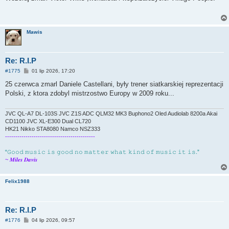
t
Mawis
Re: R.I.P
P
#1775
01 lip 2026, 17:20
o
s
25 czerwca zmarl Daniele Castellani, były trener siatkarskiej reprezentacji
t
Polski, z ktora zdobyl mistrzostwo Europy w 2009 roku...
JVC QL-A7 DL-103S JVC Z1S ADC QLM32 MK3 Buphono2 Oled Audiolab 8200a Akai
CD1100 JVC XL-E300 Dual CL720
HK21 Nikko STA8080 Namco NSZ333
--------------------------------------------
“𝙶𝚘𝚘𝚍 𝚖𝚞𝚜𝚒𝚌 𝚒𝚜 𝚐𝚘𝚘𝚍 𝚗𝚘 𝚖𝚊𝚝𝚝𝚎𝚛 𝚠𝚑𝚊𝚝 𝚔𝚒𝚗𝚍 𝚘𝚏 𝚖𝚞𝚜𝚒𝚌 𝚒𝚝 𝚒𝚜.”
~ 𝑴𝒊𝒍𝒆𝒔 𝑫𝒂𝒗𝒊𝒔
Felix1988
Re: R.I.P
P
#1776
04 lip 2026, 09:57
o