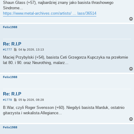
s
Shaun Glass (+57), najbardziej znany jako basista thrashowego
t
Sindrome...
https://www.metal-archives.com/artists/ ... lass/36514
Felix1988
Re: R.I.P
P
#1777
04 lip 2026, 13:13
o
s
Maciej Przybylski (+54), basista Ceti Grzegorza Kupczyka na przełomie
t
lat 80. i 90. oraz Neurothing, malarz...
Felix1988
Re: R.I.P
P
#1778
05 lip 2026, 08:28
o
s
B.War, czyli Roger Svensson (+60). Niegdyś basista Marduk, ostatnio
t
gitarzysta i wokalista Allegiance...
Felix1988