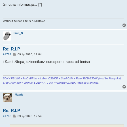
o
s
Smutna informacja... [*]
t
Without Music Life is a Mistake
Bart_S
Re: R.I.P
P
#1782
09 lip 2026, 12:04
o
s
i Karol Stopa, dziennikarz eurosportu, spec od tenisa
t
SONY PS-X60 + MaCaBRiaa + Leben CS300F + Snell C/IV + Rotel RCD-955AX (mod by Martynka)
SABA PSP-350 + Luxman L-210 + ATL 304 + Grundig CD8100 (mod by Martynka)
Mawis
Re: R.I.P
P
#1783
09 lip 2026, 12:54
o
s
t