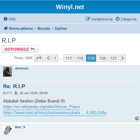
Winyl.net
FAQ
Zarejestruj się
Zaloguj się
Strona główna
Muzyka
Ogólne
R.I.P
ODPOWIEDZ
Strona
119
z
121
1
117
118
119
120
121
Poprzednia
Nastę
Posty: 1808
…
darkman
Re: R.I.P
P
#1771
19 cze 2026, 08:50
o
s
Abdullah Ibrahim (Dollar Brand) 91.
t
https://en.wikipedia.org/wiki/African_Piano
https://www.onet.pl/muzyka/onetmuzyka/a ... 4,681c1dfa
Bart_S