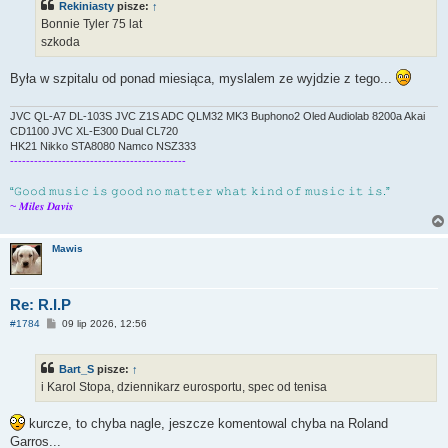
Rekiniasty
pisze:
↑
Bonnie Tyler 75 lat
szkoda
Była w szpitalu od ponad miesiąca, myslalem ze wyjdzie z tego...
JVC QL-A7 DL-103S JVC Z1S ADC QLM32 MK3 Buphono2 Oled Audiolab 8200a Akai
CD1100 JVC XL-E300 Dual CL720
HK21 Nikko STA8080 Namco NSZ333
--------------------------------------------
“𝙶𝚘𝚘𝚍 𝚖𝚞𝚜𝚒𝚌 𝚒𝚜 𝚐𝚘𝚘𝚍 𝚗𝚘 𝚖𝚊𝚝𝚝𝚎𝚛 𝚠𝚑𝚊𝚝 𝚔𝚒𝚗𝚍 𝚘𝚏 𝚖𝚞𝚜𝚒𝚌 𝚒𝚝 𝚒𝚜.”
~ 𝑴𝒊𝒍𝒆𝒔 𝑫𝒂𝒗𝒊𝒔
Mawis
Re: R.I.P
P
#1784
09 lip 2026, 12:56
o
s
t
Bart_S
pisze:
↑
i Karol Stopa, dziennikarz eurosportu, spec od tenisa
kurcze, to chyba nagle, jeszcze komentowal chyba na Roland
Garros...