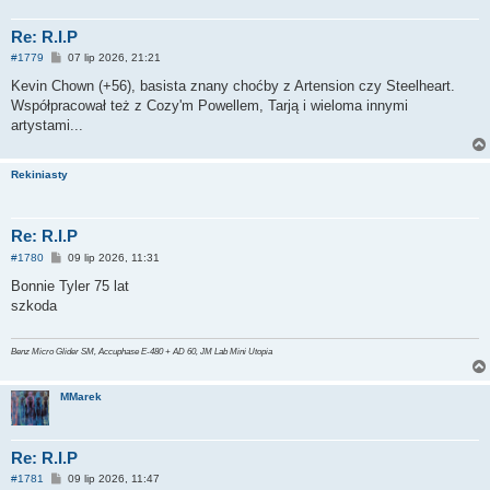
Re: R.I.P
P
#1779
07 lip 2026, 21:21
o
s
Kevin Chown (+56), basista znany choćby z Artension czy Steelheart.
t
Współpracował też z Cozy'm Powellem, Tarją i wieloma innymi
artystami...
Rekiniasty
Re: R.I.P
P
#1780
09 lip 2026, 11:31
o
s
Bonnie Tyler 75 lat
t
szkoda
Benz Micro Glider SM, Accuphase E-480 + AD 60, JM Lab Mini Utopia
MMarek
Re: R.I.P
P
#1781
09 lip 2026, 11:47