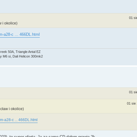
01 si
 i okolice)
am-a28-c ... 466DL.html
eek 50A, Triangle Antal EZ
y M6 si, Dali Helicon 300mk2
01 si
01 sie
ław i okolice)
cam-a28-c ... 466DL.html
3), to super oferta. Ja za samo CD dałem prawie 2k.