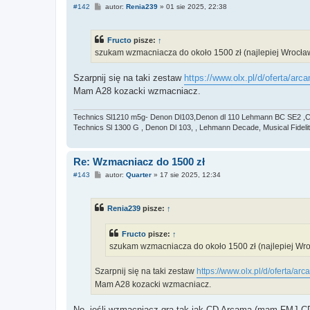
P
#142
autor:
Renia239
»
01 sie 2025, 22:38
o
s
t
Fructo
pisze:
↑
szukam wzmacniacza do około 1500 zł (najlepiej Wrocław
Szarpnij się na taki zestaw
https://www.olx.pl/d/oferta/arc
Mam A28 kozacki wzmacniacz.
Technics Sl1210 m5g- Denon Dl103,Denon dl 110 Lehmann BC SE2 ,Cr
Technics Sl 1300 G , Denon Dl 103, , Lehmann Decade, Musical Fidelit
Re: Wzmacniacz do 1500 zł
P
#143
autor:
Quarter
»
17 sie 2025, 12:34
o
s
t
Renia239
pisze:
↑
Fructo
pisze:
↑
szukam wzmacniacza do około 1500 zł (najlepiej Wroc
Szarpnij się na taki zestaw
https://www.olx.pl/d/oferta/ar
Mam A28 kozacki wzmacniacz.
No, jeśli wzmacniacz gra tak jak CD Arcama (mam FMJ CD2