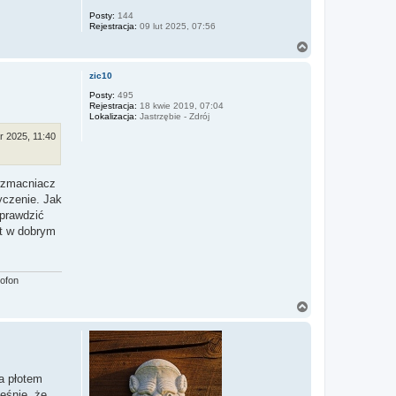
Posty:
144
Rejestracja:
09 lut 2025, 07:56
N
a
g
zic10
ó
r
Posty:
495
Rejestracja:
18 kwie 2019, 07:04
ę
Lokalizacja:
Jastrzębie - Zdrój
r 2025, 11:40
 wzmacniacz
yczenie. Jak
sprawdzić
st w dobrym
ofon
N
a
g
ó
r
ę
a płotem
eśnie, że