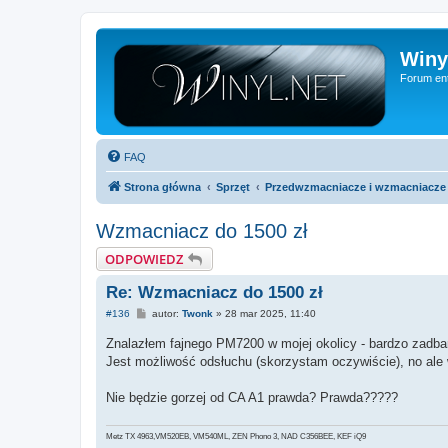
Winy
Forum ent
FAQ
Strona główna
Sprzęt
Przedwzmacniacze i wzmacniacze
Wzmacniacz do 1500 zł
ODPOWIEDZ
Re: Wzmacniacz do 1500 zł
P
#136
autor:
Twonk
»
28 mar 2025, 11:40
o
s
Znalazłem fajnego PM7200 w mojej okolicy - bardzo zadban
t
Jest możliwość odsłuchu (skorzystam oczywiście), no ale
Nie będzie gorzej od CA A1 prawda? Prawda?????
Metz TX 4963,VM520EB, VM540ML, ZEN Phono 3, NAD C356BEE, KEF iQ9