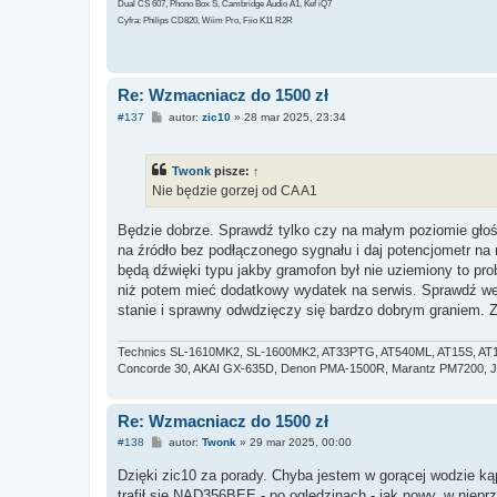
Dual CS 607, Phono Box S, Cambridge Audio A1, Kef iQ7
Cyfra: Philips CD820, Wiim Pro, Fiio K11 R2R
Re: Wzmacniacz do 1500 zł
P
#137
autor:
zic10
»
28 mar 2025, 23:34
o
s
t
Twonk
pisze:
↑
Nie będzie gorzej od CA A1
Będzie dobrze. Sprawdź tylko czy na małym poziomie głośn
na źródło bez podłączonego sygnału i daj potencjometr n
będą dźwięki typu jakby gramofon był nie uziemiony to prob
niż potem mieć dodatkowy wydatek na serwis. Sprawdź we
stanie i sprawny odwdzięczy się bardzo dobrym graniem. 
Technics SL-1610MK2, SL-1600MK2, AT33PTG, AT540ML, AT15S, AT1
Concorde 30, AKAI GX-635D, Denon PMA-1500R, Marantz PM7200, Ja
Re: Wzmacniacz do 1500 zł
P
#138
autor:
Twonk
»
29 mar 2025, 00:00
o
s
Dzięki zic10 za porady. Chyba jestem w gorącej wodzie ką
t
trafił się NAD356BEE - po oględzinach - jak nowy, w nieprz