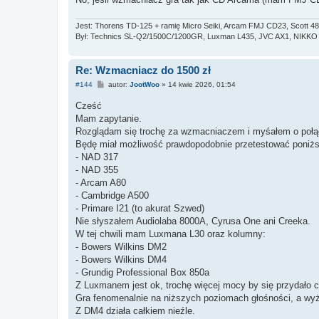
Jest: Thorens TD-125 + ramię Micro Seiki, Arcam FMJ CD23, Scott 48
Był: Technics SL-Q2/1500C/1200GR, Luxman L435, JVC AX1, NIKKO TR
Re: Wzmacniacz do 1500 zł
P
#144
autor:
JootWoo
»
14 kwie 2026, 01:54
o
s
Cześć
t
Mam zapytanie.
Rozglądam się trochę za wzmacniaczem i myśałem o poł
Będę miał możliwość prawdopodobnie przetestować poniż
- NAD 317
- NAD 355
- Arcam A80
- Cambridge A500
- Primare I21 (to akurat Szwed)
Nie słyszałem Audiolaba 8000A, Cyrusa One ani Creeka.
W tej chwili mam Luxmana L30 oraz kolumny:
- Bowers Wilkins DM2
- Bowers Wilkins DM4
- Grundig Professional Box 850a
Z Luxmanem jest ok, trochę więcej mocy by się przydało c
Gra fenomenalnie na niższych poziomach głośności, a wyże
Z DM4 działa całkiem nieźle.