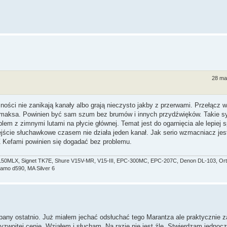
28 ma
ości nie zanikają kanały albo grają nieczysto jakby z przerwami. Przełącz
a maksa. Powinien być sam szum bez brumów i innych przydźwięków. Takie s
lem z zimnymi lutami na płycie głównej. Temat jest do ogarnięcia ale lepiej 
jście słuchawkowe czasem nie działa jeden kanał. Jak serio wzmacniacz je
Z Kefami powinien się dogadać bez problemu.
50MLX, Signet TK7E, Shure V15V-MR, V15-III, EPC-300MC, EPC-207C, Denon DL-103, Ort
mo d590, MA Silver 6
pany ostatnio. Już miałem jechać odsłuchać tego Marantza ale praktycznie z
yzwoitej cenie. Wziąłem i słucham. Na razie nie jest źle. Stwierdzam jednocz