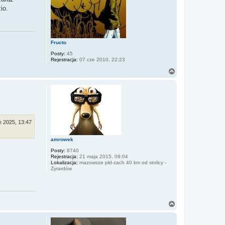
io.
Fructo
Posty:
45
Rejestracja:
07 cze 2010, 22:23
N
a
g
ó
r
ę
e 2025, 13:47
amrowek
Posty:
8740
Rejestracja:
21 maja 2015, 09:04
Lokalizacja:
mazowsze płd-zach 40 km od stolicy -
Żyrardów
N
a
g
ó