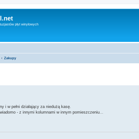
l.net
uzjastów płyt winylowych
Zakupy
y i w pełni działający za niedużą kasę.
 wiadomo - z innymi kolumnami w innym pomieszczeniu...