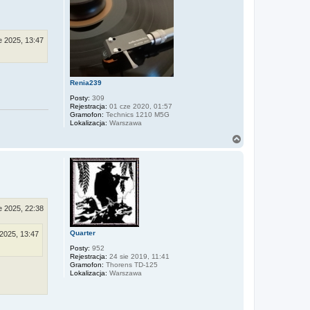
r
ę
e 2025, 13:47
Renia239
Posty:
309
Rejestracja:
01 cze 2020, 01:57
Gramofon:
Technics 1210 M5G
Lokalizacja:
Warszawa
N
a
g
ó
r
ę
e 2025, 22:38
Quarter
 2025, 13:47
Posty:
952
Rejestracja:
24 sie 2019, 11:41
Gramofon:
Thorens TD-125
Lokalizacja:
Warszawa