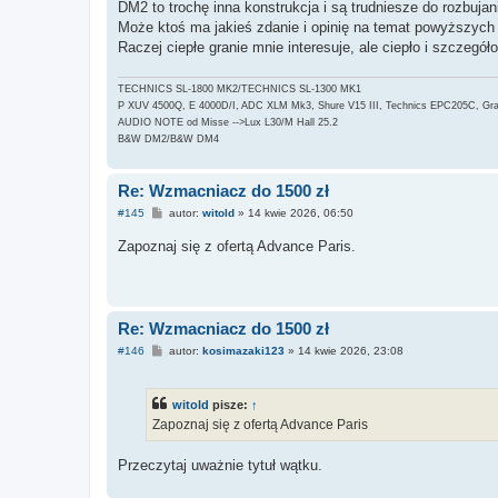
DM2 to trochę inna konstrukcja i są trudniesze do rozbujan
Może ktoś ma jakieś zdanie i opinię na temat powyższyc
Raczej ciepłe granie mnie interesuje, ale ciepło i szczegóło
TECHNICS SL-1800 MK2/TECHNICS SL-1300 MK1
P XUV 4500Q, E 4000D/I, ADC XLM Mk3, Shure V15 III, Technics EPC205C, Grac
AUDIO NOTE od Misse -->Lux L30/M Hall 25.2
B&W DM2/B&W DM4
Re: Wzmacniacz do 1500 zł
P
#145
autor:
witold
»
14 kwie 2026, 06:50
o
s
Zapoznaj się z ofertą Advance Paris.
t
Re: Wzmacniacz do 1500 zł
P
#146
autor:
kosimazaki123
»
14 kwie 2026, 23:08
o
s
t
witold
pisze:
↑
Zapoznaj się z ofertą Advance Paris
Przeczytaj uważnie tytuł wątku.