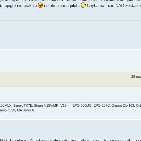
 (mojego) nie brakuje
no ale nie ma pilota
Chyba na razie NAD zostanie
29 ma
50MLX, Signet TK7E, Shure V15V-MR, V15-III, EPC-300MC, EPC-207C, Denon DL-103, Ort
mo d590, MA Silver 6
00 zł (najlepiej Wrocław i okolice) do monitorków, których również szukam (