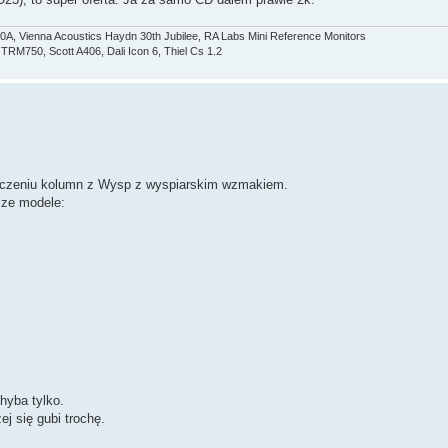
0A, Vienna Acoustics Haydn 30th Jubilee, RA Labs Mini Reference Monitors
M750, Scott A406, Dali Icon 6, Thiel Cs 1.2
ączeniu kolumn z Wysp z wyspiarskim wzmakiem.
sze modele:
hyba tylko.
j się gubi trochę.