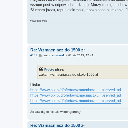
t
wrzucę post w odpowiednim dziale). Marzy mi się model w 
Słucham jazzu, rapu i elektroniki, spokojnego plumkania
vinyl kills mp3
Re: Wzmacniacz do 1500 zł
P
#141
autor:
amrowek
»
01 sie 2025, 17:41
o
s
t
Fructo
pisze:
↑
zukam wzmacniacza do około 1500 zł
blisko
https://www.olx.pl/d/oferta/wzmacniacz- ... bserved_ad
https://www.olx.pl/d/oferta/wzmacniacz- ... bserved_ad
https://www.olx.pl/d/oferta/wzmacniacz- ... bserved_ad
Że lata idą, to nic, ale w którą stronę!
Re: Wzmacniacz do 1500 zł