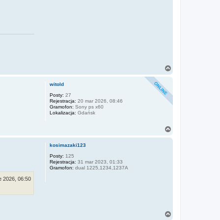
N
a
g
witold
ó
r
Posty:
27
Rejestracja:
20 mar 2026, 08:46
ę
Gramofon:
Sony ps x60
Lokalizacja:
Gdańsk
N
a
g
kosimazaki123
ó
r
Posty:
125
Rejestracja:
31 mar 2023, 01:33
ę
Gramofon:
dual 1225,1234,1237A
e 2026, 06:50
N