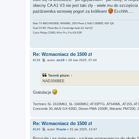
obecny CA A1 V3 nie jest taki zły - wiele mu do szczęścia
października wznowię pogoń za królikiem
Ecchhh.....
Metz TX 4963,VM520EB, VM540ML, ZEN Phono 3, NAD C356BEE, KEF iQ9
Dual CS 607, Phono Box S, Cambridge Audio A1, Kef iQ7
Cyfra: Philips CD820, Wiim Pro, Fiio K11 R2R
Re: Wzmacniacz do 1500 zł
P
#139
autor:
zic10
»
29 mar 2025, 07:44
o
s
t
Twonk
pisze:
↑
NAD356BEE
Gratulacje
Technics SL-1610MK2, SL-1600MK2, AT33PTG, AT540ML, AT15S, AT1
Concorde 30, AKAI GX-635D, Denon PMA-1500R, Marantz PM7200, Ja
Re: Wzmacniacz do 1500 zł
P
#140
autor:
Fructo
»
01 sie 2025, 13:47
o
s
Przyszła i na mnie pora - szukam wzmacniacza do około 15