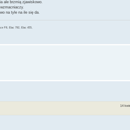
ia ale brzmią zjawiskowo.
h wzmacniaczy.
wo na tyle na ile się da.
e F8, Elac 792, Elac 455,
14 kwi