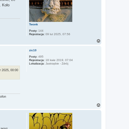
. Koło
Twonk
Posty:
144
Rejestracja:
09 lut 2025, 07:56
N
a
g
zic10
ó
r
Posty:
495
Rejestracja:
18 kwie 2019, 07:04
ę
Lokalizacja:
Jastrzębie - Zdrój
r 2025, 00:00
ofon
N
a
g
ó
r
ę
zaraz