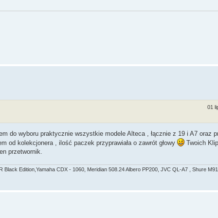
01 l
ałem do wyboru praktycznie wszystkie modele Alteca , łącznie z 19 i A7 oraz p
em od kolekcjonera , ilość paczek przyprawiała o zawrót głowy
Twoich Kli
en przetwornik.
R Black Edition,Yamaha CDX - 1060, Meridian 508.24 Albero PP200, JVC QL-A7 , Shure M91