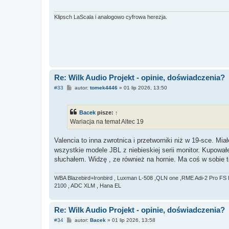
Klipsch LaScala i analogowo cyfrowa herezja.
Re: Wilk Audio Projekt - opinie, doświadczenia?
P
#33
autor:
tomek4446
»
01 lip 2026, 13:50
o
s
t
Bacek
pisze:
↑
Wariacja na temat Altec 19
Valencia to inna zwrotnica i przetworniki niż w 19-sce. Mi
wszystkie modele JBL z niebieskiej serii monitor. Kupował
słuchałem. Widzę , ze również na hornie. Ma coś w sobie t
WBA Blazebird+Ironbird , Luxman L-508 ,QLN one ,RME Adi-2 Pro FS 
2100 , ADC XLM , Hana EL
Re: Wilk Audio Projekt - opinie, doświadczenia?
P
#34
autor:
Bacek
»
01 lip 2026, 13:58
o