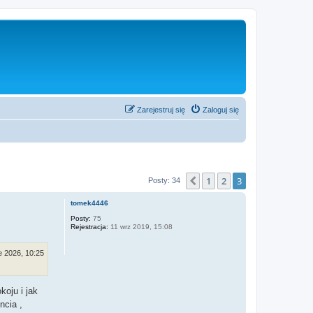
Zarejestruj się
Zaloguj się
1
2
3
Poprzednia
Posty: 34
tomek4446
Posty:
75
Rejestracja:
11 wrz 2019, 15:08
e 2026, 10:25
oju i jak
ncia ,