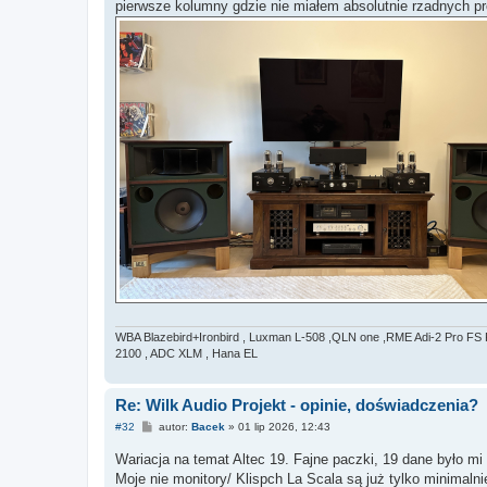
pierwsze kolumny gdzie nie miałem absolutnie rzadnych
WBA Blazebird+Ironbird , Luxman L-508 ,QLN one ,RME Adi-2 Pro FS 
2100 , ADC XLM , Hana EL
Re: Wilk Audio Projekt - opinie, doświadczenia?
P
#32
autor:
Bacek
»
01 lip 2026, 12:43
o
s
Wariacja na temat Altec 19. Fajne paczki, 19 dane było m
t
Moje nie monitory/ Klispch La Scala są już tylko minimaln