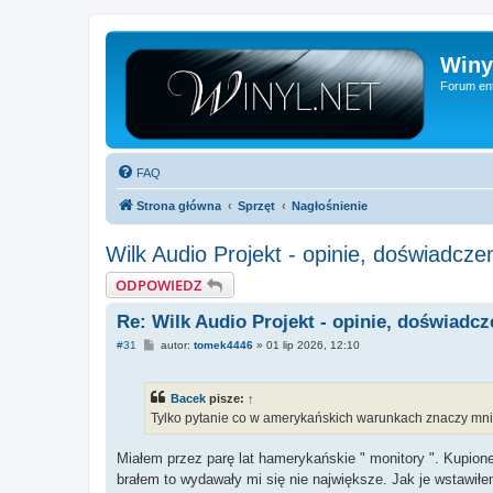
Winy
Forum ent
FAQ
Strona główna
Sprzęt
Nagłośnienie
Wilk Audio Projekt - opinie, doświadcze
ODPOWIEDZ
Re: Wilk Audio Projekt - opinie, doświadcz
P
#31
autor:
tomek4446
»
01 lip 2026, 12:10
o
s
t
Bacek
pisze:
↑
Tylko pytanie co w amerykańskich warunkach znaczy mnie
Miałem przez parę lat hamerykańskie " monitory ". Kupion
brałem to wydawały mi się nie największe. Jak je wstawił