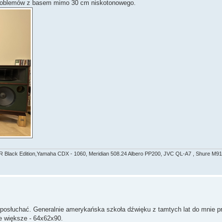
 problemów z basem mimo 30 cm niskotonowego.
R Black Edition,Yamaha CDX - 1060, Meridian 508.24 Albero PP200, JVC QL-A7 , Shure M91
i posłuchać. Generalnie amerykańska szkoła dźwięku z tamtych lat do mnie 
ie większe - 64x62x90.