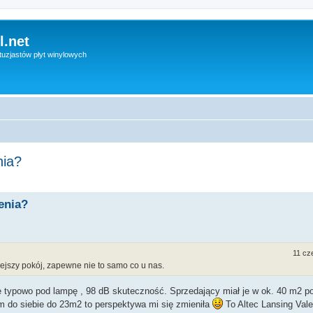
l.net
uzjastów płyt winylowych
nia?
enia?
11 cz
jszy pokój, zapewne nie to samo co u nas.
e typowo pod lampę , 98 dB skuteczność. Sprzedający miał je w ok. 40 m2 pok
em do siebie do 23m2 to perspektywa mi się zmieniła
To Altec Lansing Vale