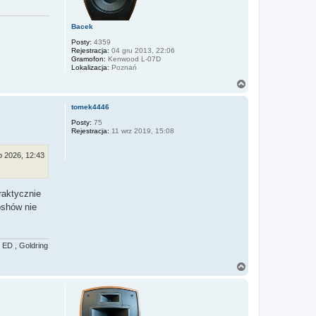
Bacek
Posty:
4359
Rejestracja:
04 gru 2013, 22:06
Gramofon:
Kenwood L-07D
Lokalizacja:
Poznań
N
a
g
tomek4446
ó
r
Posty:
75
Rejestracja:
11 wrz 2019, 15:08
ę
ip 2026, 12:43
raktycznie
pshów nie
 ED , Goldring
N
a
g
ó
r
ę