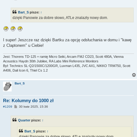
o
s
t
Bart_S
pisze:
↑
dzięki Panowie za dobre słowo, ATLe znalazły nowy dom.
I super! Jeszcze raz dzięki Bartku za opcję odsłuchania w domu i "kawę
z Claptonem" u Ciebie!
Jest: Thorens TD-125 + ramię Micro Seiki, Arcam FMJ CD23, Scott 480A, Vienna
Acoustics Haydn 30th Jubilee, RA Labs Mini Reference Monitors
Był: Technics SL-Q2/1500C/1200GR, Luxman L435, JVC AX1, NIKKO TRM750, Scott
A406, Dali Icon 6, Thiel Cs 1.2
Bart_S
Re: Kolumny do 1000 zł
P
#1209
30 kwie 2025, 15:36
o
s
t
Quarter
pisze:
↑
Bart_S
pisze:
↑
dzięki Panowie za dobre słowo, ATLe znalazły nowy dom.