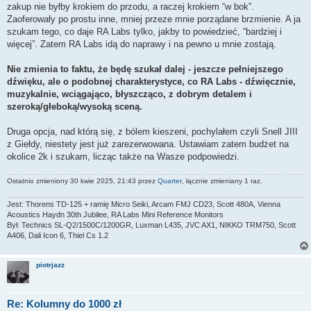
zakup nie byłby krokiem do przodu, a raczej krokiem “w bok”.
Zaoferowały po prostu inne, mniej przeze mnie porządane brzmienie. A ja
szukam tego, co daje RA Labs tylko, jakby to powiedzieć, “bardziej i
więcej”. Zatem RA Labs idą do naprawy i na pewno u mnie zostają.
Nie zmienia to faktu, że będę szukał dalej - jeszcze pełniejszego
dźwięku, ale o podobnej charakterystyce, co RA Labs - dźwięcznie,
muzykalnie, wciągająco, błyszcząco, z dobrym detalem i
szeroką/głeboką/wysoką sceną.
Druga opcja, nad którą się, z bólem kieszeni, pochylałem czyli Snell JIII
z Giełdy, niestety jest już zarezerwowana. Ustawiam zatem budżet na
okolice 2k i szukam, licząc także na Wasze podpowiedzi.
Ostatnio zmieniony 30 kwie 2025, 21:43 przez
Quarter
, łącznie zmieniany 1 raz.
Jest: Thorens TD-125 + ramię Micro Seiki, Arcam FMJ CD23, Scott 480A, Vienna
Acoustics Haydn 30th Jubilee, RA Labs Mini Reference Monitors
Był: Technics SL-Q2/1500C/1200GR, Luxman L435, JVC AX1, NIKKO TRM750, Scott
A406, Dali Icon 6, Thiel Cs 1.2
piotrjazz
Re: Kolumny do 1000 zł