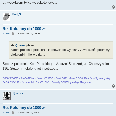
Ja wysyłałem tylko wysokotonowca.
Bart_S
Re: Kolumny do 1000 zł
P
#1204
28 kwie 2025, 06:34
o
s
t
Quarter
pisze:
↑
Zatem prośba o polecenie fachowca od wymiany zawieszeń i poprawy
elektroniki mile widziana!
Spec z polecenia Kol. Piterskiego - Andrzej Skoczeń, ul. Chełmżyńska
136. Służę nr. telefonu jeśli potrzeba.
SONY PS-X60 + MaCaBRiaa + Leben CS300F + Snell C/IV + Rotel RCD-955AX (mod by Martynka)
SABA PSP-350 + Luxman L-210 + ATL 304 + Grundig CD8100 (mod by Martynka)
Quarter
Re: Kolumny do 1000 zł
P
#1205
29 kwie 2025, 10:41
o