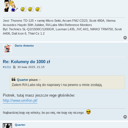
Jest: Thorens TD-125 + ramię Micro Seiki, Arcam FMJ CD23, Scott 480A, Vienna
Acoustics Haydn 30th Jubilee, RA Labs Mini Reference Monitors
Był: Technics SL-Q2/1500C/1200GR, Luxman L435, JVC AX1, NIKKO TRM750, Scott
A406, Dali Icon 6, Thiel Cs 1.2
Dario Antonio
Re: Kolumny do 1000 zł
P
#1211
30 kwie 2025, 21:15
o
s
t
Quarter
pisze:
↑
Zatem RA Labs idą do naprawy i na pewno u mnie zostają.
Piotrek, tutaj masz jeszcze rege głośników:
http://www.umifon.pl/
Najbardziej boję się whisky, bo po niej, nie boję się niczego .
Quarter