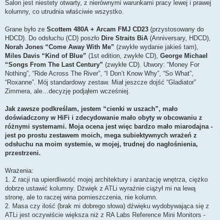
Salon jest niestety otwarty, z nierównymi warunkami pracy lewej i prawej
kolumny, co utrudnia właściwie wszystko.
Grane było ze
Scottem 480A + Arcam FMJ CD23
(przystosowany do
HDCD). Do odsłuchu (CD) poszło
Dire Straits BiA
(Anniversary, HDCD),
Norah Jones “Come Away With Me”
(zwykłe wydanie jakieś tam),
Miles Davis “Kind of Blue”
(1st edition, zwykłe CD),
George Michael
“Songs From The Last Century”
(zwykłe CD). Utwory: “Money For
Nothing”, “Ride Across The River”, “I Don’t Know Why”, “So What”,
“Roxanne”. Mój standardowy zestaw. Miał jeszcze dojść “Gladiator”
Zimmera, ale…decyzję podjąłem wcześniej.
Jak zawsze podkreślam, jestem “cienki w uszach”, mało
doświadczony w HiFi i zdecydowanie mało obyty w obcowaniu z
różnymi systemami. Moja ocena jest więc bardzo mało miarodajna -
jest po prostu zestawem moich, mega subiektywnych wrażeń z
odsłuchu na moim systemie, w mojej, trudnej do nagłośnienia,
przestrzeni.
Wrażenia:
1. Z racji na upierdliwość mojej architektury i aranżację wnętrza, ciężko
dobrze ustawić kolumny. Dżwięk z ATLi wyraźnie ciążył mi na lewą
stronę, ale to raczej wina pomieszczenia, nie kolumn.
2. Masa czy ilość (brak mi dobrego słowa) dźwięku wydobywająca się z
ATLi jest oczywiście większa niż z RA Labs Reference Mini Monitors -