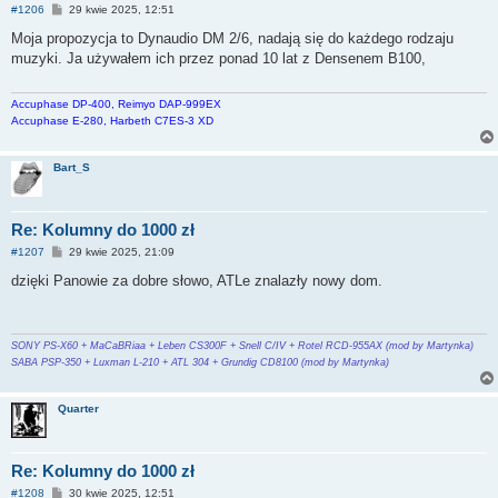
P
#1206
29 kwie 2025, 12:51
o
s
Moja propozycja to Dynaudio DM 2/6, nadają się do każdego rodzaju
t
muzyki. Ja używałem ich przez ponad 10 lat z Densenem B100,
Accuphase DP-400, Reimyo DAP-999EX
Accuphase E-280, Harbeth C7ES-3 XD
Bart_S
Re: Kolumny do 1000 zł
P
#1207
29 kwie 2025, 21:09
o
s
dzięki Panowie za dobre słowo, ATLe znalazły nowy dom.
t
SONY PS-X60 + MaCaBRiaa + Leben CS300F + Snell C/IV + Rotel RCD-955AX (mod by Martynka)
SABA PSP-350 + Luxman L-210 + ATL 304 + Grundig CD8100 (mod by Martynka)
Quarter
Re: Kolumny do 1000 zł
P
#1208
30 kwie 2025, 12:51