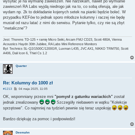
wysyłać je na wymianę zawieszeń. Nie narzekam, nawet po wymianie
zawieszeń RA Labs wyjdą niedrogo jak na to, co sobą oferują, ale jak
wydam np. 2k to dokładanie kojenych setek na pianki będzie boleć. W
przypadku KEFów to jednak sporo młodsze kolumny i raczej nie będę
musiał od razu latać z nimi do serwisu. Pytanie tylko, czy nie są zbyt
"metaliczne"?
Jest: Thorens TD-125 + ramię Micro Seiki, Arcam FMJ CD23, Scott 480A, Vienna
Acoustics Haydn 30th Jubilee, RA Labs Mini Reference Monitors
Był: Technics SL-Q2/1500C/1200GR, Luxman L435, JVC AX1, NIKKO TRM750, Scott
A406, Dali Icon 6, Thiel Cs 1.2
Quarter
Re: Kolumny do 1000 zł
P
#1213
04 maja 2025, 11:05
o
s
OK, wspomniany przeze mni
"pomysł z gatunku wariackich"
został
t
jednak zrealizowany
Szczegóły niebawem w wątku "Kolekcje
sprzętowe". Co najmniej na tydzień pewnie się teraz uspokoję
Bardzo dziękuję za pomoc i podpowiedzi!
Deemahn