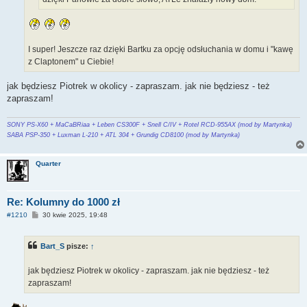
I super! Jeszcze raz dzięki Bartku za opcję odsłuchania w domu i "kawę
z Claptonem" u Ciebie!
jak będziesz Piotrek w okolicy - zapraszam. jak nie będziesz - też
zapraszam!
SONY PS-X60 + MaCaBRiaa + Leben CS300F + Snell C/IV + Rotel RCD-955AX (mod by Martynka)
SABA PSP-350 + Luxman L-210 + ATL 304 + Grundig CD8100 (mod by Martynka)
Quarter
Re: Kolumny do 1000 zł
P
#1210
30 kwie 2025, 19:48
o
s
t
Bart_S
pisze:
↑
jak będziesz Piotrek w okolicy - zapraszam. jak nie będziesz - też
zapraszam!