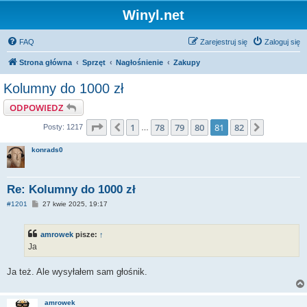
Winyl.net
FAQ
Zarejestruj się
Zaloguj się
Strona główna
Sprzęt
Nagłośnienie
Zakupy
Kolumny do 1000 zł
ODPOWIEDZ
Strona
81
z
82
1
78
79
80
81
82
Poprzednia
Następna
Posty: 1217
…
konrads0
Re: Kolumny do 1000 zł
P
#1201
27 kwie 2025, 19:17
o
s
t
amrowek
pisze:
↑
Ja
Ja też. Ale wysyłałem sam głośnik.
amrowek