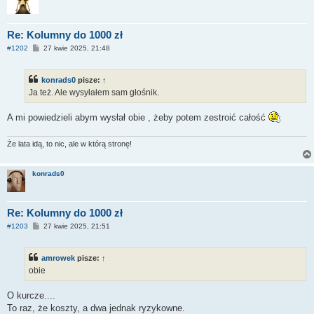
Re: Kolumny do 1000 zł
P
#1202
27 kwie 2025, 21:48
o
s
t
konrads0
pisze:
↑
Ja też. Ale wysyłałem sam głośnik.
A mi powiedzieli abym wysłał obie , żeby potem zestroić całość
Że lata idą, to nic, ale w którą stronę!
konrads0
Re: Kolumny do 1000 zł
P
#1203
27 kwie 2025, 21:51
o
s
t
amrowek
pisze:
↑
obie
O kurcze....
To raz, że koszty, a dwa jednak ryzykowne.