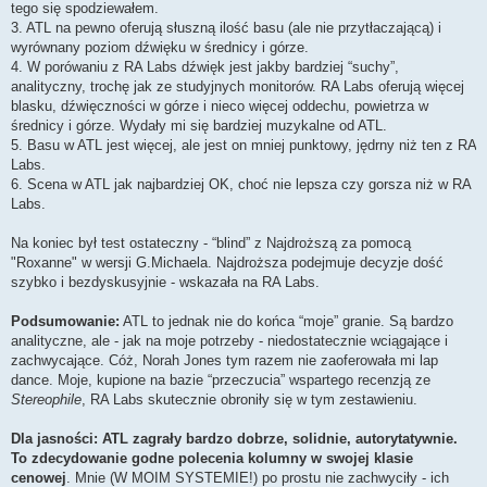
tego się spodziewałem.
3. ATL na pewno oferują słuszną ilość basu (ale nie przytłaczającą) i
wyrównany poziom dźwięku w średnicy i górze.
4. W porówaniu z RA Labs dźwięk jest jakby bardziej “suchy”,
analityczny, trochę jak ze studyjnych monitorów. RA Labs oferują więcej
blasku, dźwięczności w górze i nieco więcej oddechu, powietrza w
średnicy i górze. Wydały mi się bardziej muzykalne od ATL.
5. Basu w ATL jest więcej, ale jest on mniej punktowy, jędrny niż ten z RA
Labs.
6. Scena w ATL jak najbardziej OK, choć nie lepsza czy gorsza niż w RA
Labs.
Na koniec był test ostateczny - “blind” z Najdroższą za pomocą
"Roxanne" w wersji G.Michaela. Najdroższa podejmuje decyzje dość
szybko i bezdyskusyjnie - wskazała na RA Labs.
Podsumowanie:
ATL to jednak nie do końca “moje” granie. Są bardzo
analityczne, ale - jak na moje potrzeby - niedostatecznie wciągające i
zachwycające. Cóż, Norah Jones tym razem nie zaoferowała mi lap
dance. Moje, kupione na bazie “przeczucia” wspartego recenzją ze
Stereophile
, RA Labs skutecznie obroniły się w tym zestawieniu.
Dla jasności: ATL zagrały bardzo dobrze, solidnie, autorytatywnie.
To zdecydowanie godne polecenia kolumny w swojej klasie
cenowej
. Mnie (W MOIM SYSTEMIE!) po prostu nie zachwyciły - ich