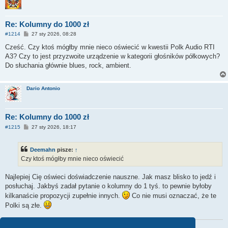
Re: Kolumny do 1000 zł
P
#1214
27 sty 2026, 08:28
o
s
Cześć. Czy ktoś mógłby mnie nieco oświecić w kwestii Polk Audio RTI
t
A3? Czy to jest przyzwoite urządzenie w kategorii głośników półkowych?
Do słuchania głównie blues, rock, ambient.
Dario Antonio
Re: Kolumny do 1000 zł
P
#1215
27 sty 2026, 18:17
o
s
t
Deemahn
pisze:
↑
Czy ktoś mógłby mnie nieco oświecić
Najlepiej Cię oświeci doświadczenie nauszne. Jak masz blisko to jedź i
posłuchaj. Jakbyś zadał pytanie o kolumny do 1 tyś. to pewnie byłoby
kilkanaście propozycji zupełnie innych.
Co nie musi oznaczać, że te
Polki są złe.
Najbardziej boję się whisky, bo po niej, nie boję się niczego .