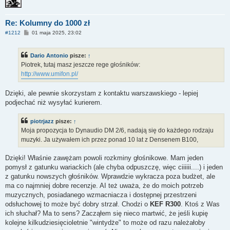
Re: Kolumny do 1000 zł
P
#1212
01 maja 2025, 23:02
o
s
t
Dario Antonio
pisze:
↑
Piotrek, tutaj masz jeszcze rege głośników:
http://www.umifon.pl/
Dzięki, ale pewnie skorzystam z kontaktu warszawskiego - lepiej
podjechać niż wysyłać kurierem.
piotrjazz
pisze:
↑
Moja propozycja to Dynaudio DM 2/6, nadają się do każdego rodzaju
muzyki. Ja używałem ich przez ponad 10 lat z Densenem B100,
Dzięki! Właśnie zawężam powoli rozkminy głośnikowe. Mam jeden
pomysł z gatunku wariackich (ale chyba odpuszczę, więc ciiiiii....) i jeden
z gatunku nowszych głośników. Wprawdzie wykracza poza budżet, ale
ma co najmniej dobre recenzje. AI też uważa, że do moich potrzeb
muzycznych, posiadanego wzmacniacza i dostępnej przestrzeni
odsłuchowej to może być dobry strzał. Chodzi o
KEF R300
. Ktoś z Was
ich słuchał? Ma to sens? Zacząłem się nieco martwić, że jeśli kupię
kolejne kilkudziesięcioletnie "wintydże" to może od razu należałoby