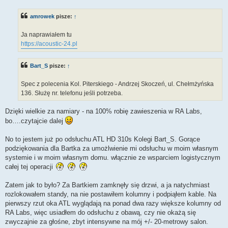
s
t
amrowek
pisze:
↑
Ja naprawiałem tu
https://acoustic-24.pl
Bart_S
pisze:
↑
Spec z polecenia Kol. Piterskiego - Andrzej Skoczeń, ul. Chełmżyńska
136. Służę nr. telefonu jeśli potrzeba.
Dzięki wielkie za namiary - na 100% robię zawieszenia w RA Labs,
bo….czytajcie dalej
No to jestem już po odsłuchu ATL HD 310s Kolegi Bart_S. Gorące
podziękowania dla Bartka za umożlwienie mi odsłuchu w moim własnym
systemie i w moim własnym domu. włącznie ze wsparciem logistycznym
całej tej operacji
Zatem jak to było? Za Bartkiem zamknęły się drzwi, a ja natychmiast
rozlokowałem standy, na nie postawiłem kolumny i podpiąłem kable. Na
pierwszy rzut oka ATL wyglądają na ponad dwa razy większe kolumny od
RA Labs, więc usiadłem do odsłuchu z obawą, czy nie okażą się
zwyczajnie za głośne, zbyt intensywne na mój +/- 20-metrowy salon.