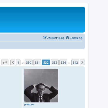
Zarejestruj się
Zaloguj się
Strona
332
z
342
1
330
331
332
333
334
342
Poprzednia
Następna
…
…
piotrjazz