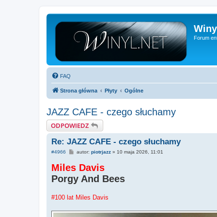
Winy
Forum ent
FAQ
Strona główna
Płyty
Ogólne
JAZZ CAFE - czego słuchamy
ODPOWIEDZ
Re: JAZZ CAFE - czego słuchamy
P
#4966
autor:
piotrjazz
»
10 maja 2026, 11:01
o
s
Miles Davis
t
Porgy And Bees
#100 lat Miles Davis