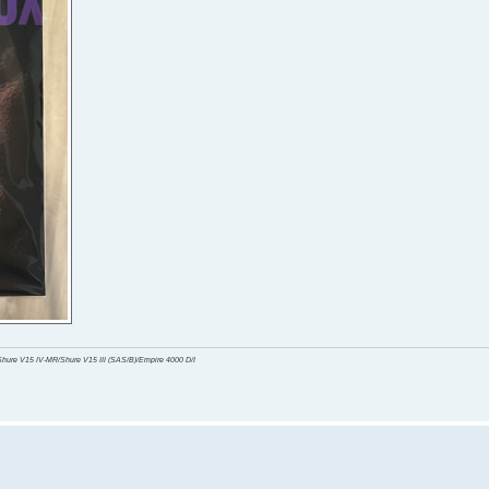
re V15 IV-MR/Shure V15 III (SAS/B)/Empire 4000 D/I