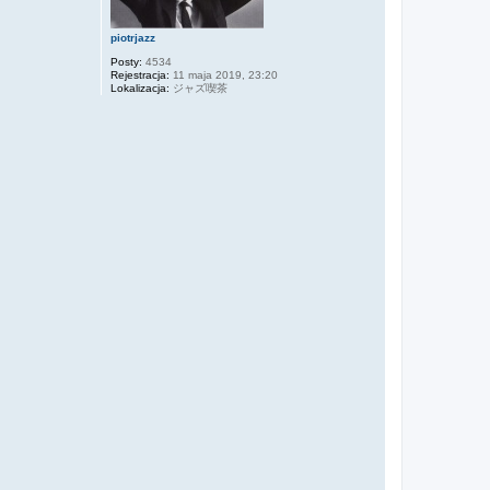
piotrjazz
Posty:
4534
Rejestracja:
11 maja 2019, 23:20
Lokalizacja:
ジャズ喫茶