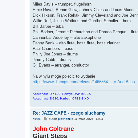
Miles Davis – trumpet, flugelhorn
Ernie Royal, Bernie Glow, Johnny Coles and Louis Mucci –
Dick Hixson, Frank Rehak, Jimmy Cleveland and Joe Benn
Willie Ruff, Julius Watkins and Gunther Schuller – horn
Bill Barber – tuba
Phil Bodner, Jerome Richardson and Romeo Penque – flute, a
Cannonball Adderley – alto saxophone
Danny Bank – alto flute, bass flute, bass clarinet
Paul Chambers – bass
Philly Joe Jones – drums
Jimmy Cobb – drums
Gil Evans – arranger, conductor
Na winylu mogę polecić to wydanie
https://www.discogs.com/release/1466864 ... y-And-Bess
Accuphase DP-400, Reimyo DAP-999EX
Accuphase E-280, Harbeth C7ES-3 XD
Re: JAZZ CAFE - czego słuchamy
P
#4967
autor:
piotrjazz
»
11 maja 2026, 12:11
o
s
John Coltrane
t
Giant Steps