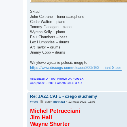
Skład:
John Coltrane – tenor saxophone
Cedar Walton – piano
Tommy Flanagan – piano
Wynton Kelly – piano
Paul Chambers – bass
Lex Humphries – drums
Art Taylor – drums
Jimmy Cobb – drums
Winylowe wydanie polecić mogę to
https://www.discogs.com/release/3005163 ... iant-Steps
Accuphase DP-400, Reimyo DAP-999EX
Accuphase E-280, Harbeth C7ES-3 XD
Re: JAZZ CAFE - czego słuchamy
P
#4968
autor:
piotrjazz
»
12 maja 2026, 11:03
o
s
Michel Petrucciani
t
Jim Hall
Wayne Shorter