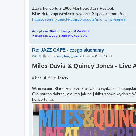
Zapis koncertu z 1986 Montreux Jazz Festval.
Blue Note zapowiedziało wydanie 3 lipca w Tone Poet
https://store.bluenote.com/products/mic ... nyl-series
Accuphase DP-400, Reimyo DAP-999EX
Accuphase E-280, Harbeth C7ES-3 XD
Re: JAZZ CAFE - czego słuchamy
P
#4969
autor:
winylowy_luke
»
12 maja 2026, 12:21
o
s
Miles Davis & Quincy Jones - Live 
t
#100 lat Miles Davis
Wznowienie Rhino Reserve z br. ale to wydanie Europejski
Gra bardzo dobrze, ale imo jak na jubileuszowe wydanie Wa
koncertu itp.