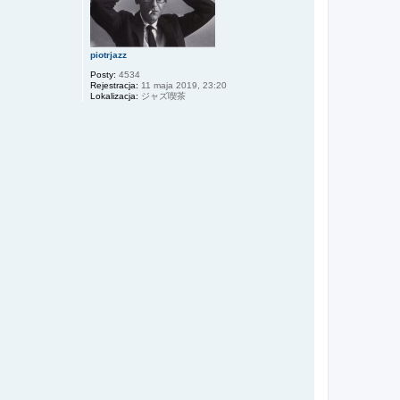
piotrjazz
Posty:
4534
Rejestracja:
11 maja 2019, 23:20
Lokalizacja:
ジャズ喫茶