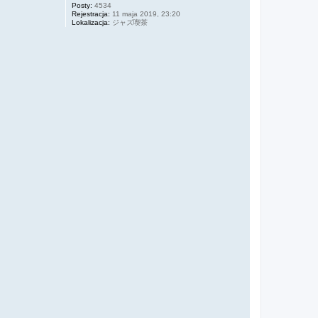
Posty:
4534
Rejestracja:
11 maja 2019, 23:20
Lokalizacja:
ジャズ喫茶