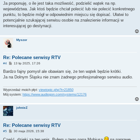
s
Ja proponuję, o ile jest taka możliwość, podzielić wątek na np.
t
województwa. Jak ktoś będzie chciał polecić lub nie polecić konkretnego
punktu, to będzie mógł w odpowiednim miejscu się dopisać. Ułatwi to
potencjalnie szukającej serwisu osobie na znalezienie informacji w
interesującej go destynacji.
Myszor
Re: Polecane serwisy RTV
P
#4
13 lip 2025, 17:26
o
s
Bardzo fajny pomysł ale obawiam się, że ten wątek będzie krótki.
t
Ja na Dolnym Śląsku nie znam żadnego profesjonalnego serwisu audio.
Wyprzedaż moich płyt:
viewtopic.php?t=21850
Mój system:
https://www.audiogon.com/systems/12176
johnieZ
Re: Polecane serwisy RTV
P
#5
30 maja 2026, 15:38
o
s
Cześć, dzięki za ten wpis. Byłem u tego pana Mobiusa
na naprawę