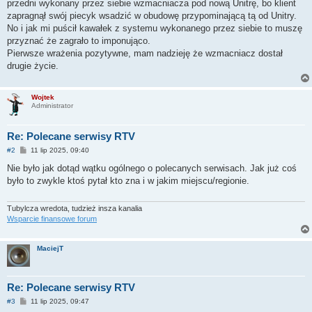
przedni wykonany przez siebie wzmacniacza pod nową Unitrę, bo klient
zapragnął swój piecyk wsadzić w obudowę przypominającą tą od Unitry.
No i jak mi puścił kawałek z systemu wykonanego przez siebie to muszę
przyznać że zagrało to imponująco.
Pierwsze wrażenia pozytywne, mam nadzieję że wzmacniacz dostał
drugie życie.
Wojtek
Administrator
Re: Polecane serwisy RTV
P
#2
11 lip 2025, 09:40
o
s
Nie było jak dotąd wątku ogólnego o polecanych serwisach. Jak już coś
t
było to zwykle ktoś pytał kto zna i w jakim miejscu/regionie.
Tubylcza wredota, tudzież insza kanalia
Wsparcie finansowe forum
MaciejT
Re: Polecane serwisy RTV
P
#3
11 lip 2025, 09:47
o