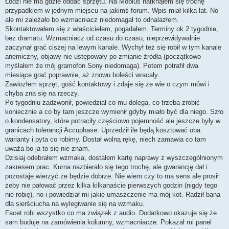
Łodzi nie ma gdzie oddać sprzętu. Na Mobius natknąłem się trochę
przypadkiem w jednym miejscu na jakimś forum. Wpis miał kilka lat. No
ale mi zależało bo wzmacniacz niedomagał to odnalazłem.
Skontaktowałem się z właścicielem, pogadałem. Terminy ok 2 tygodnie,
bez dramatu. Wzmacniacz od czasu do czasu, nieprzewidywalnie
zaczynał grać ciszej na lewym kanale. Wychył też się robił w tym kanale
anemiczny, objawy nie ustępowały po zmianie źródła (początkowo
myślałem że mój gramofon Sony niedomaga). Potem potrafił dwa
miesiące grać poprawnie, aż znowu boleści wracały.
Zawiozłem sprzęt, gość kontaktowy i zdaje się że wie o czym mówi i
chyba zna się na rzeczy.
Po tygodniu zadzwonił, powiedział co mu dolega, co trzeba zrobić
koniecznie a co by tam jeszcze wymienił gdyby miało być dla niego. Szło
o kondensatory, które potraciły częściowo pojemność ale jeszcze były w
granicach tolerancji Accuphase. Uprzedził ile będą kosztować oba
warianty i pyta co robimy. Dostał wolną rękę, niech zamawia co tam
uważa bo ja to się nie znam.
Dzisiaj odebrałem wzmaka, dostałem kartę naprawy z wyszczególnionym
zakresem prac. Kurna nazbierało się tego trochę, ale gwarancję dał i
pozostaje wierzyć że będzie dobrze. Nie wiem czy to ma sens ale prosił
żeby nie pałować przez kilka kilkanaście pierwszych godzin (nigdy tego
nie robię), no i powiedział mi jakie umaszczenie ma mój kot. Radził bana
dla sierściucha na wylegiwanie się na wzmaku.
Facet robi wszystko co ma związek z audio. Dodatkowo okazuje się że
sam buduje na zamówienia kolumny, wzmacniacze. Pokazał mi panel