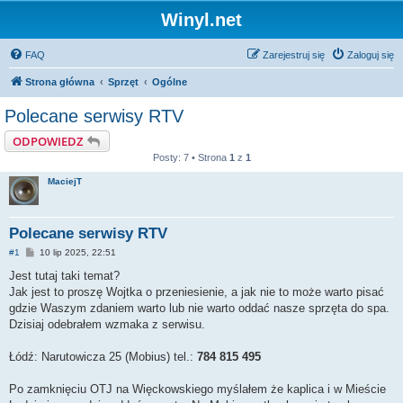
Winyl.net
FAQ
Zarejestruj się
Zaloguj się
Strona główna
Sprzęt
Ogólne
Polecane serwisy RTV
ODPOWIEDZ
Posty: 7 • Strona
1
z
1
MaciejT
Polecane serwisy RTV
P
#1
10 lip 2025, 22:51
o
s
Jest tutaj taki temat?
t
Jak jest to proszę Wojtka o przeniesienie, a jak nie to może warto pisać
gdzie Waszym zdaniem warto lub nie warto oddać nasze sprzęta do spa.
Dzisiaj odebrałem wzmaka z serwisu.
Łódź: Narutowicza 25 (Mobius) tel.:
784 815 495
Po zamknięciu OTJ na Więckowskiego myślałem że kaplica i w Mieście