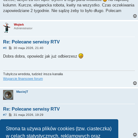
t
kolumn. Kurcze, elegancka robota, kwity na wszystko. Czas oczekiwania
zapowiedziane 2 tygodnie. Nie sądzę żeby to było długo. Polecam
Wojtek
Administrator
Re: Polecane serwisy RTV
P
#6
30 maja 2026, 21:40
o
s
Dobra dobra, opowiedz jak już odbierzesz
t
Tubylcza wredota, tudzież insza kanalia
Wsparcie finansowe forum
MaciejT
Re: Polecane serwisy RTV
P
#7
31 maja 2026, 19:29
o
s
No było nie było, mój wzmak jak dotąd gra elegancko
t
Strona ta używa plików cookies (tzw. ciasteczka)
w celach statystycznych, reklamowych oraz