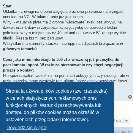
Stan:
Okładka
- z uwagi na drobne zagięcia oraz dwa przetarcia na brzegach
oceniam na VG. W takim stanie już ją kupiłem.
Winyl
- wizualnie płyta ma 2 drobne "włosowate" ryski bez wpływu na
dźwięk oraz 1 dziwne zarysowanie/pajęczynkę co powoduje lekkie
pyknięcia w tym miejscu przez 40 sekund na utworze B1 (mogę wysłać
filmik). Reszta brzmi bez zarzutów.
Wszystkie mankamenty starałem się ująć na zdjęciach
(załączone w
głównym temacie)
.
Cena jaka mnie interesuje to 550 zł z wliczoną już przesyłką do
paczkomatu Inpost. W razie zainteresowania czy chęci negocjacji
proszę o kontakt.
Nie sprzedawałem wcześniej na portalach aukcyjnych czy discogs, ale w
razie potrzeby mogę wystawić tam album (przez opłaty serwisowe koszt
pewnie wzrośnie o około 10%). Możliwy również odbiór osobisty
Strona ta używa plików cookies (tzw. ciasteczka)
Sosnowiec i okolice.
w celach statystycznych, reklamowych oraz
ODPOWIEDZ
funkcjonalnych. Warunki przechowywania lub
Posty: 5 • Strona
1
z
1
dostępu do plików cookies można określić w
ustawieniach przeglądarki internetowej.
Przejdź do
Dowiedz się więcej
Strona główna
Usuń ciasteczka witryny
Strefa czasowa
UTC+02:00