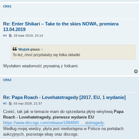
CRX2
Re: Enter Shikari – Take to the skies NOWA, premiera
13.04.2019
P
#4
28 kwie 2019, 10:14
o
s
t
Wojtek
pisze:
↑
To też, choć przydałaby się fotka okładki.
Wysłałem wiadomość prywatną z fotkami.
CRX2
Re: Papa Roach - Lovehatetragedy [2017, EU, 1 wydanie]
P
#5
03 mar 2026, 21:57
o
s
Cześć, tak jak w temacie mam do sprzedania płytę winylową
Papa
t
Roach - Lovehatetragedy, pierwsze wydanie EU
:
https://www.discogs.com/release/1084893 ... atetragedy
.
Według mojej wiedzy, płyta jest niedostępna w Polsce na portalach
aukcyjnych, pozostaje ebay oraz discogs.