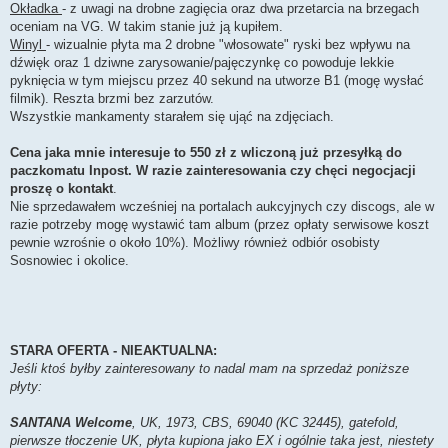
Okładka
- z uwagi na drobne zagięcia oraz dwa przetarcia na brzegach
oceniam na VG. W takim stanie już ją kupiłem.
Winyl
- wizualnie płyta ma 2 drobne "włosowate" ryski bez wpływu na
dźwięk oraz 1 dziwne zarysowanie/pajęczynkę co powoduje lekkie
pyknięcia w tym miejscu przez 40 sekund na utworze B1 (mogę wysłać
filmik). Reszta brzmi bez zarzutów.
Wszystkie mankamenty starałem się ująć na zdjęciach.
Cena jaka mnie interesuje to 550 zł z wliczoną już przesyłką do
paczkomatu Inpost. W razie zainteresowania czy chęci negocjacji
proszę o kontakt
.
Nie sprzedawałem wcześniej na portalach aukcyjnych czy discogs, ale w
razie potrzeby mogę wystawić tam album (przez opłaty serwisowe koszt
pewnie wzrośnie o około 10%). Możliwy również odbiór osobisty
Sosnowiec i okolice.
STARA OFERTA - NIEAKTUALNA:
Jeśli ktoś byłby zainteresowany to nadal mam na sprzedaż poniższe
płyty:
SANTANA Welcome
, UK, 1973, CBS, 69040 (KC 32445), gatefold,
pierwsze tłoczenie UK, płyta kupiona jako EX i ogólnie taka jest, niestety