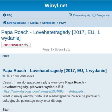
Winyl.net
FAQ
Zarejestruj się
Zaloguj się
Strona główna
Giełda
Sprzedam
Płyty
Papa Roach - Lovehatetragedy [2017, EU, 1
wydanie]
ODPOWIEDZ
Posty: 5 • Strona
1
z
1
CRX2
Papa Roach - Lovehatetragedy [2017, EU, 1 wydanie]
P
#1
07 mar 2018, 22:23
o
s
Cześć, mam do sprzedania płytę winylową
Papa Roach -
t
Lovehatetragedy, pierwsze wydanie EU
:
https://www.discogs.com/release/1084893 ... atetragedy
.
Według mojej wiedzy, płyta jest niedostępna w Polsce na portalach
aukcyjnych, pozostaje ebay oraz discogs.
Stan: