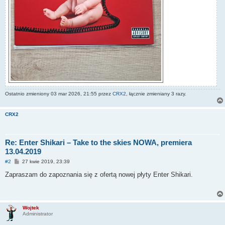
Ostatnio zmieniony 03 mar 2026, 21:55 przez
CRX2
, łącznie zmieniany 3 razy.
CRX2
Re: Enter Shikari – Take to the skies NOWA, premiera
13.04.2019
P
#2
27 kwie 2019, 23:39
o
s
Zapraszam do zapoznania się z ofertą nowej płyty Enter Shikari.
t
Wojtek
Administrator