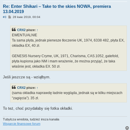
Re: Enter Shikari – Take to the skies NOWA, premiera
13.04.2019
P
#3
28 kwie 2019, 00:04
o
s
t
CRX2
pisze:
↑
EWENTUALNIE
Ta sama płyta, jednak pierwsze tłoczenie UK, 1974, 6338 482, płyta EX,
okładka EX, 40 zł.
GENESIS Nursery Cryme, UK, 1971, Charisma, CAS.1052, gatefold,
płyta kupiona jako NM i mam wrażenie, że można przyjąć, że taka
właśnie jest, okładka EX. 50 zł.
Jeśli jeszcze są - wziąłbym.
CRX2
pisze:
↑
(sama okładka naprawdę ładnie wygląda, jednak są w kilku miejscach
“zagięcia”). 35 zł.
To też, choć przydałaby się fotka okładki.
Tubylcza wredota, tudzież insza kanalia
Wsparcie finansowe forum