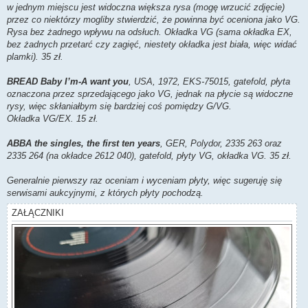
w jednym miejscu jest widoczna większa rysa (mogę wrzucić zdjęcie)
przez co niektórzy mogliby stwierdzić, że powinna być oceniona jako VG.
Rysa bez żadnego wpływu na odsłuch. Okładka VG (sama okładka EX,
bez żadnych przetarć czy zagięć, niestety okładka jest biała, więc widać
plamki). 35 zł.
BREAD Baby I’m-A want you
, USA, 1972, EKS-75015, gatefold, płyta
oznaczona przez sprzedającego jako VG, jednak na płycie są widoczne
rysy, więc skłaniałbym się bardziej coś pomiędzy G/VG.
Okładka VG/EX. 15 zł.
ABBA the singles, the first ten years
, GER, Polydor, 2335 263 oraz
2335 264 (na okładce 2612 040), gatefold, płyty VG, okładka VG. 35 zł.
Generalnie pierwszy raz oceniam i wyceniam płyty, więc sugeruję się
serwisami aukcyjnymi, z których płyty pochodzą.
ZAŁĄCZNIKI