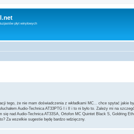
l.net
uzjastów płyt winylowych
acji tego, że nie mam doświadczenia z wkładkami MC... chce spytać jakie byś
hałem Audio-Technica AT33PTG I i II i to ni było to. Zależy mi na szczegó
am się nad Audio-Technica AT33SA, Ortofon MC Quintet Black S, Goldring Eth
o? Za wszelkie sugestie będę bardzo wdzięczny.