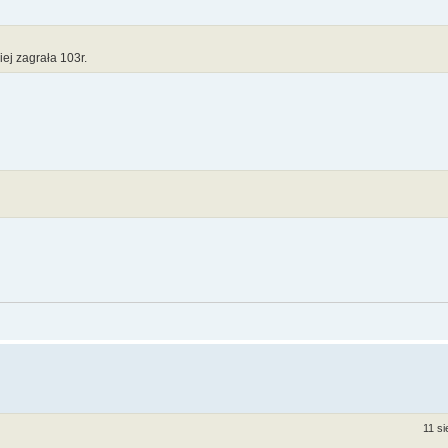
ej zagrała 103r.
11 si