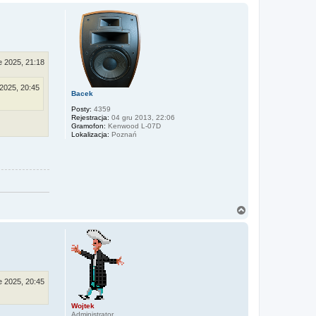
a
t
g
a
ó
k
r
t
u
ę
j
s
e 2025, 21:18
i
ę
z
 2025, 20:45
d
Bacek
a
r
Posty:
4359
k
Rejestracja:
04 gru 2013, 22:06
m
Gramofon:
Kenwood L-07D
a
Lokalizacja:
Poznań
n
N
a
g
ó
r
ę
e 2025, 20:45
Wojtek
Administrator