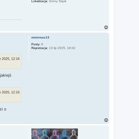
Lokalizacja:
Górny Śląsk
N
a
g
mmirmax13
ó
r
Posty:
8
Rejestracja:
13 lip 2025, 18:02
ę
e 2025, 12:16
jakiejś
e 2025, 12:16
zi o
N
a
g
ó
r