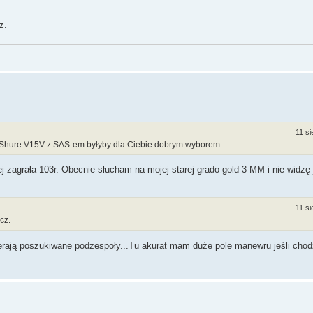
z.
11 si
 Shure V15V z SAS-em byłyby dla Ciebie dobrym wyborem
 zagrała 103r. Obecnie słucham na mojej starej grado gold 3 MM i nie widzę 
11 si
cz.
ierają poszukiwane podzespoły...Tu akurat mam duże pole manewru jeśli chod