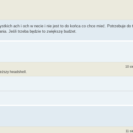
stkich ach i och w necie i nie jest to do końca co chce mieć. Potrzebuje do 
nia. Jeśli trzeba będzie to zwiększę budżet.
10 si
eższy headshell.
11 si