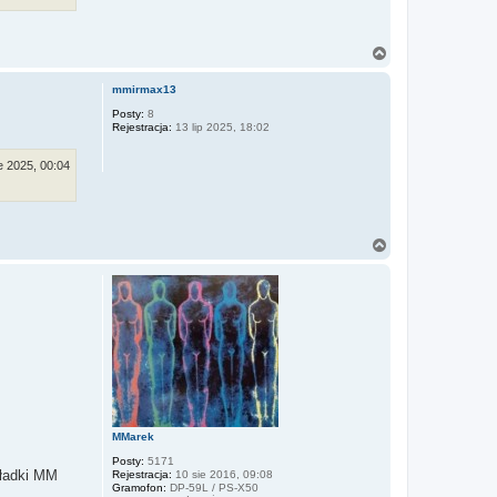
N
a
g
mmirmax13
ó
r
Posty:
8
Rejestracja:
13 lip 2025, 18:02
ę
e 2025, 00:04
N
a
g
ó
r
ę
MMarek
Posty:
5171
kładki MM
Rejestracja:
10 sie 2016, 09:08
Gramofon:
DP-59L / PS-X50