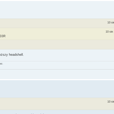
10 si
10 sie
103R
ższy headshell.
az.
10 si