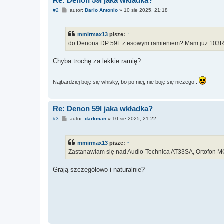
Re: Denon 59l jaka wkładka?
P
#2
autor:
Dario Antonio
»
10 sie 2025, 21:18
o
s
t
mmirmax13
pisze:
↑
do Denona DP 59L z esowym ramieniem? Mam już 103
Chyba trochę za lekkie ramię?
Najbardziej boję się whisky, bo po niej, nie boję się niczego .
Re: Denon 59l jaka wkładka?
P
#3
autor:
darkman
»
10 sie 2025, 21:22
o
s
t
mmirmax13
pisze:
↑
Zastanawiam się nad Audio-Technica AT33SA, Ortofon MC 
Grają szczegółowo i naturalnie?