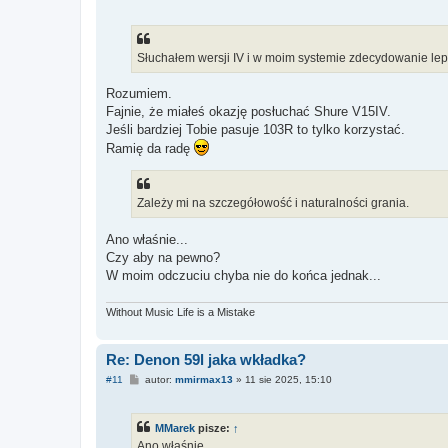
o
s
t
Słuchałem wersji IV i w moim systemie zdecydowanie lepi
Rozumiem.
Fajnie, że miałeś okazję posłuchać Shure V15IV.
Jeśli bardziej Tobie pasuje 103R to tylko korzystać.
Ramię da radę
Zależy mi na szczegółowość i naturalności grania.
Ano właśnie...
Czy aby na pewno?
W moim odczuciu chyba nie do końca jednak...
Without Music Life is a Mistake
Re: Denon 59l jaka wkładka?
P
#11
autor:
mmirmax13
»
11 sie 2025, 15:10
o
s
t
MMarek
pisze:
↑
Ano właśnie...