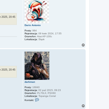
ó
r
ę
e 2025, 20:45
Dario Antonio
Posty:
984
Rejestracja:
09 kwie 2024, 17:55
Gramofon:
Akai AP-100c
Lokalizacja:
Śląsk
N
a
g
ó
r
ę
e 2025, 20:45
darkman
Posty:
16840
Rejestracja:
02 paź 2015, 09:23
Gramofon:
PL70LII, PSX60
Lokalizacja:
Topanga Corral
S
Kontakt:
k
o
N
n