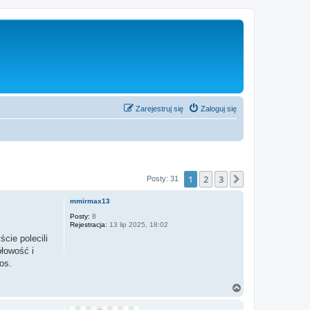
Zarejestruj się
Zaloguj się
1
2
3
Następna
Posty: 31
mmirmax13
Posty:
8
Rejestracja:
13 lip 2025, 18:02
cie polecili
łowość i
os.
N
a
g