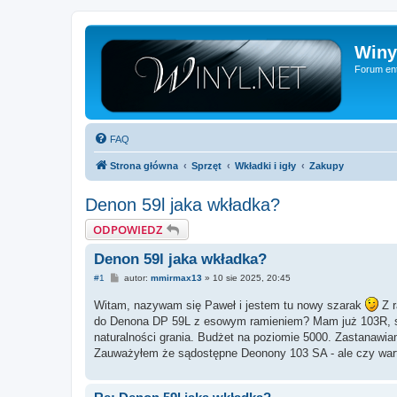
Winy
Forum ent
FAQ
Strona główna
Sprzęt
Wkładki i igły
Zakupy
Denon 59l jaka wkładka?
ODPOWIEDZ
Denon 59l jaka wkładka?
P
#1
autor:
mmirmax13
»
10 sie 2025, 20:45
o
s
Witam, nazywam się Paweł i jestem tu nowy szarak
Z r
t
do Denona DP 59L z esowym ramieniem? Mam już 103R, słuc
naturalności grania. Budżet na poziomie 5000. Zastanawi
Zauważyłem że sądostępne Deonony 103 SA - ale czy wart