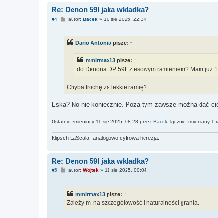
Re: Denon 59l jaka wkładka?
P
#4
autor:
Bacek
»
10 sie 2025, 22:34
o
s
t
Dario Antonio
pisze:
↑
mmirmax13
pisze:
↑
do Denona DP 59L z esowym ramieniem? Mam już 
Chyba trochę za lekkie ramię?
Eska? No nie koniecznie. Poza tym zawsze można dać cie
Ostatnio zmieniony 11 sie 2025, 08:28 przez
Bacek
, łącznie zmieniany 1 r
Klipsch LaScala i analogowo cyfrowa herezja.
Re: Denon 59l jaka wkładka?
P
#5
autor:
Wojtek
»
11 sie 2025, 00:04
o
s
t
mmirmax13
pisze:
↑
Zależy mi na szczegółowość i naturalności grania.