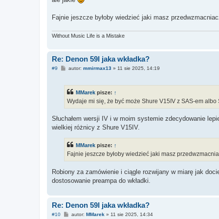
Fajnie jeszcze byłoby wiedzieć jaki masz przedwzmacniac
Without Music Life is a Mistake
Re: Denon 59l jaka wkładka?
P
#9
autor:
mmirmax13
»
11 sie 2025, 14:19
o
s
t
MMarek
pisze:
↑
Wydaje mi się, że być może Shure V15IV z SAS-em albo
Słuchałem wersji IV i w moim systemie zdecydowanie lepiej
wielkiej różnicy z Shure V15IV.
MMarek
pisze:
↑
Fajnie jeszcze byłoby wiedzieć jaki masz przedwzmacnia
Robiony za zamówienie i ciągle rozwijany w miarę jak doc
dostosowanie preampa do wkładki.
Re: Denon 59l jaka wkładka?
P
#10
autor:
MMarek
»
11 sie 2025, 14:34