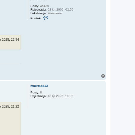
Posty:
45430
Rejestracja:
02 lut 2009, 02:59
Lokalizacja:
Warszawa
S
Kontakt:
k
o
n
t
a
k
e 2025, 22:34
t
u
j
s
i
ę
z
W
o
j
N
t
a
e
g
k
mmirmax13
ó
r
Posty:
8
Rejestracja:
13 lip 2025, 18:02
ę
e 2025, 21:22