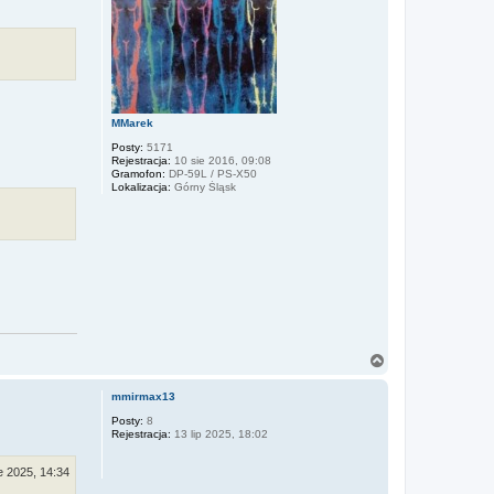
ę
MMarek
Posty:
5171
Rejestracja:
10 sie 2016, 09:08
Gramofon:
DP-59L / PS-X50
Lokalizacja:
Górny Śląsk
N
a
g
mmirmax13
ó
r
Posty:
8
Rejestracja:
13 lip 2025, 18:02
ę
e 2025, 14:34