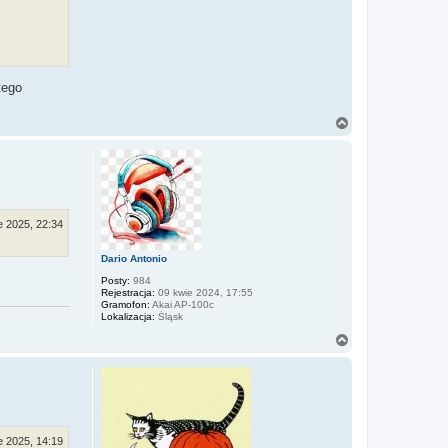
tego
N
a
g
ó
r
ę
e 2025, 22:34
Dario Antonio
Posty:
984
Rejestracja:
09 kwie 2024, 17:55
Gramofon:
Akai AP-100c
Lokalizacja:
Śląsk
N
a
g
ó
r
ę
e 2025, 14:19