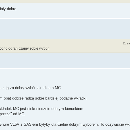
ały dobre...
11 si
 mocno ograniczamy sobie wybór.
 ją za dobry wybór jak idzie o MC.
m oba) dobrze radzą sobie bardziej podatne wkładki.
wkładek MC jest niekoniecznie dobrym kierunkiem.
gorsze" od MC.
Shure V15V z SAS-em byłyby dla Ciebie dobrym wyborem. To oczywiście w