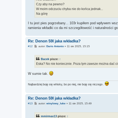
Czy aby na pewno?
W moim odczuciu chyba nie do końca jednak...
Na górę
I tu jest pies pogrzebany... 103r kupiłem pod wpływem wszy
ramienia wkładki co da mi szczegółowość i naturalności gra
Re: Denon 59l jaka wkładka?
P
#12
autor:
Dario Antonio
»
11 sie 2025, 15:15
o
s
t
Bacek
pisze:
↑
Eska? No nie koniecznie. Poza tym zawsze można dać ci
W sumie tak.
Najbardziej boję się whisky, bo po niej, nie boję się niczego .
Re: Denon 59l jaka wkładka?
P
#13
autor:
winylowy_luke
»
11 sie 2025, 15:49
o
s
t
mmirmax13
pisze:
↑