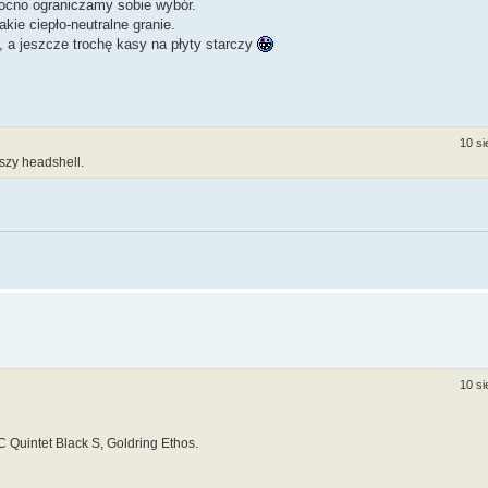
mocno ograniczamy sobie wybór.
kie ciepło-neutralne granie.
 a jeszcze trochę kasy na płyty starczy
10 si
szy headshell.
10 si
Quintet Black S, Goldring Ethos.