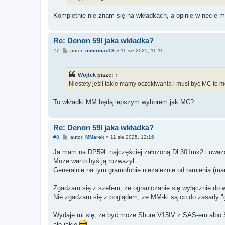
Kompletnie nie znam się na wkładkach, a opinie w necie mi
Re: Denon 59l jaka wkładka?
P
#7
autor:
mmirmax13
»
11 sie 2025, 11:11
o
s
t
Wojtek
pisze:
↑
Niestety jeśli takie mamy oczekiwania i musi być MC to
To wkładki MM będą lepszym wyborem jak MC?
Re: Denon 59l jaka wkładka?
P
#8
autor:
MMarek
»
11 sie 2025, 12:16
o
s
Ja mam na DP59L najczęściej założoną DL301mk2 i uważam
t
Może warto byś ją rozważył.
Generalnie na tym gramofonie niezależnie od ramienia (ma
Zgadzam się z szefem, że ograniczanie się wyłącznie do 
Nie zgadzam się z poglądem, że MM-ki są co do zasady "
Wydaje mi się, że być może Shure V15IV z SAS-em albo 
ale jakie