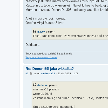
Niestety jeśli takie mamy oczekiwania i musi być MC to 
Raczej nic z tego co wymieniłeś. Nawet Ethos to bardziej ta
Mam na sprzedaż Denon DL-305 - odhaczy wszelkie kratki,
A jeśli musi być coś nowego:
Ortofon Vinyl Master Silver
Bacek
pisze:
↑
Eska? Noe koneicznie. Poza tym zawsze można dać cież
Dokładnie.
Tubylcza wredota, tudzież insza kanalia
Wsparcie finansowe forum
Re: Denon 59l jaka wkładka?
P
#6
autor:
mmirmax13
»
11 sie 2025, 11:09
o
s
t
darkman
pisze:
↑
mmirmax13 pisze: ↑
wczoraj, 20:45
Zastanawiam się nad Audio-Technica AT33SA, Ortofon MC 
Grają szczegółowo i naturalnie?