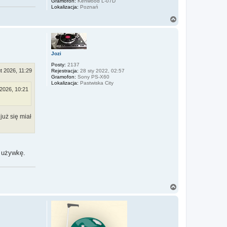
Gramofon:
Kenwood L-07D
Lokalizacja:
Poznań
N
a
g
ó
r
Jozi
ę
Posty:
2137
ut 2026, 11:29
Rejestracja:
28 sty 2022, 02:57
Gramofon:
Sony PS-X60
Lokalizacja:
Pastwiska City
 2026, 10:21
już się miał
ą używkę.
N
a
g
ó
r
ę