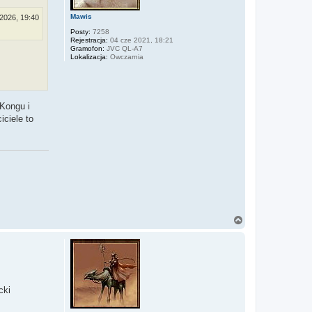
Mawis
 2026, 19:40
Posty:
7258
Rejestracja:
04 cze 2021, 18:21
Gramofon:
JVC QL-A7
Lokalizacja:
Owczarnia
Kongu i
iciele to
N
a
g
ó
r
ę
cki