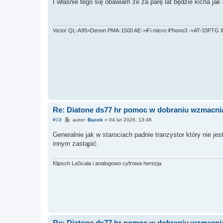
I właśnie tego się obawiam że za parę lat będzie kicha jak
t
Victor QL-A95>Denon PMA-1500 AE->iFi micro iPhono3 ->AT-33PTG II,
Re: Diatone ds77 hr pomoc w dobraniu wzmacni
P
#19
autor:
Bacek
»
04 lut 2026, 13:46
o
s
Generalnie jak w starociach padnie tranzystor który nie je
t
innym zastąpić.
Klipsch LaScala i analogowo cyfrowa herezja.
Re: Diatone ds77 hr pomoc w dobraniu wzmacni