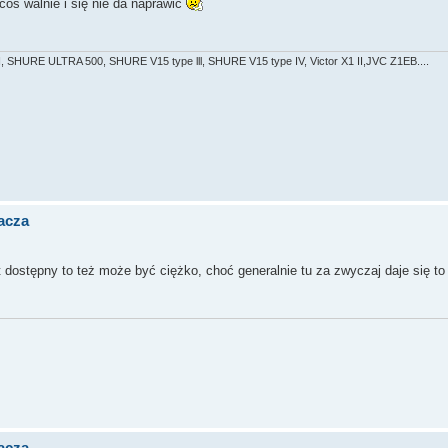
 coś walnie i się nie da naprawić
 SHURE ULTRA 500, SHURE V15 type lll, SHURE V15 type IV, Victor X1 II,JVC Z1EB....
acza
st dostępny to też może być ciężko, choć generalnie tu za zwyczaj daje się t
acza