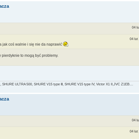
acza
04 l
04 lut
a jak coś walnie i się nie da naprawić
y pierdyknie to mogą być problemy.
 SHURE ULTRA 500, SHURE V15 type lll, SHURE V15 type IV, Victor X1 II,JVC Z1EB....
acza
04 l
04 lut