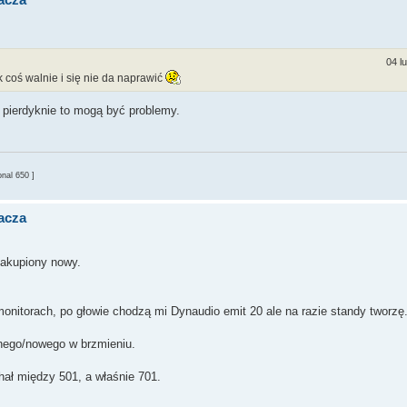
04 l
k coś walnie i się nie da naprawić
 pierdyknie to mogą być problemy.
nal 650 ]
acza
akupiony nowy.
onitorach, po głowie chodzą mi Dynaudio emit 20 ale na razie standy tworzę
nego/nowego w brzmieniu.
ał między 501, a właśnie 701.