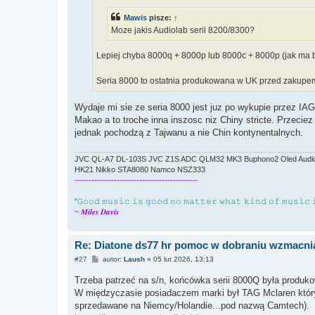
Mawis
pisze:
↑
Moze jakis Audiolab serii 8200/8300?
Lepiej chyba 8000q + 8000p lub 8000c + 8000p (jak ma
Seria 8000 to ostatnia produkowana w UK przed zakupem
Wydaje mi sie ze seria 8000 jest juz po wykupie przez IA
Makao a to troche inna inszosc niz Chiny stricte. Przeciez 
jednak pochodzą z Tajwanu a nie Chin kontynentalnych.
JVC QL-A7 DL-103S JVC Z1S ADC QLM32 MK3 Buphono2 Oled Audiol
HK21 Nikko STA8080 Namco NSZ333
--------------------------------------------
“𝙶𝚘𝚘𝚍 𝚖𝚞𝚜𝚒𝚌 𝚒𝚜 𝚐𝚘𝚘𝚍 𝚗𝚘 𝚖𝚊𝚝𝚝𝚎𝚛 𝚠𝚑𝚊𝚝 𝚔𝚒𝚗𝚍 𝚘𝚏 𝚖𝚞𝚜𝚒𝚌 
~ 𝑴𝒊𝒍𝒆𝒔 𝑫𝒂𝒗𝒊𝒔
Re: Diatone ds77 hr pomoc w dobraniu wzmacni
P
#27
autor:
Laush
»
05 lut 2026, 13:13
o
s
Trzeba patrzeć na s/n, końcówka serii 8000Q była produ
t
W międzyczasie posiadaczem marki był TAG Mclaren który
sprzedawane na Niemcy/Holandie...pod nazwą Camtech).