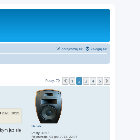
Zarejestruj się
Zaloguj się
1
2
3
4
5
Poprzednia
Następna
Posty: 70
ut 2026, 10:21
Bacek
 bym już się
Posty:
4357
Rejestracja:
04 gru 2013, 22:06