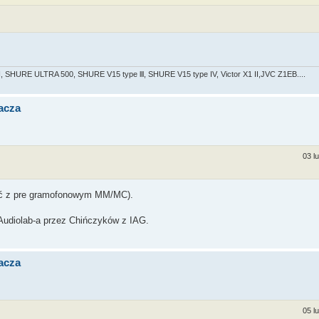
 SHURE ULTRA 500, SHURE V15 type lll, SHURE V15 type IV, Victor X1 II,JVC Z1EB....
acza
03 l
być z pre gramofonowym MM/MC).
Audiolab-a przez Chińczyków z IAG.
acza
05 l