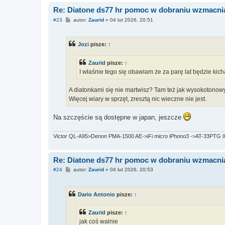
Re: Diatone ds77 hr pomoc w dobraniu wzmacni
P
#23
autor:
Zaurid
»
04 lut 2026, 20:51
o
s
t
Jozi
pisze:
↑
Zaurid
pisze:
↑
I właśnie tego się obawiam że za parę lat będzie kich
A diatonkami się nie martwisz? Tam też jak wysokotonow
Więcej wiary w sprzęt, zresztą nic wieczne nie jest.
Na szczęście są dostępne w japan, jeszcze
Victor QL-A95>Denon PMA-1500 AE->iFi micro iPhono3 ->AT-33PTG II,
Re: Diatone ds77 hr pomoc w dobraniu wzmacni
P
#24
autor:
Zaurid
»
04 lut 2026, 20:53
o
s
t
Dario Antonio
pisze:
↑
Zaurid
pisze:
↑
jak coś walnie