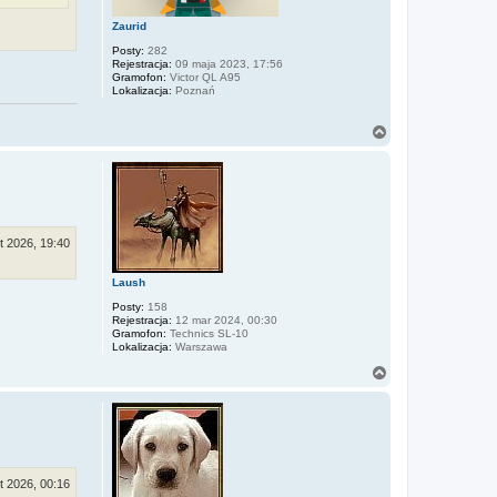
Zaurid
Posty:
282
Rejestracja:
09 maja 2023, 17:56
Gramofon:
Victor QL A95
Lokalizacja:
Poznań
N
a
g
ó
r
ę
ut 2026, 19:40
Laush
Posty:
158
Rejestracja:
12 mar 2024, 00:30
Gramofon:
Technics SL-10
Lokalizacja:
Warszawa
N
a
g
ó
r
ę
ut 2026, 00:16