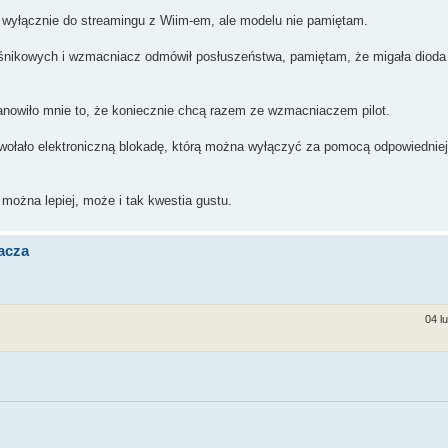
o wyłącznie do streamingu z Wiim-em, ale modelu nie pamiętam.
głośnikowych i wzmacniacz odmówił posłuszeństwa, pamiętam, że migała dioda
anowiło mnie to, że koniecznie chcą razem ze wzmacniaczem pilot.
ywołało elektroniczną blokadę, którą można wyłączyć za pomocą odpowiedniej
można lepiej, może i tak kwestia gustu.
acza
04 l