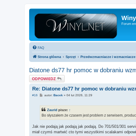
Winy
Forum ent
FAQ
Strona główna
Sprzęt
Przedwzmacniacze i wzmacniacze
Diatone ds77 hr pomoc w dobraniu wz
ODPOWIEDZ
Re: Diatone ds77 hr pomoc w dobraniu w
P
#16
autor:
Bacek
»
04 lut 2026, 11:29
o
s
t
Zaurid
pisze:
↑
Bo słyszałem że czasem jest problem z serwisem, produc
Jak nie podają jak podają jak podają. Do 701/501/301 servi
miał czymś martwić cto tymi wszystkimi scalakami odpowi