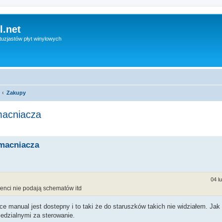
l.net
uzjastów płyt winylowych
Zakupy
macniacza
zmacniacza
04 l
enci nie podają schematów itd
ce manual jest dostepny i to taki że do staruszków takich nie widziałem. Jak
edzialnymi za sterowanie.