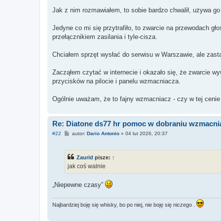
Jak z nim rozmawiałem, to sobie bardzo chwalił, używa g
Jedyne co mi się przytrafiło, to zwarcie na przewodach 
przełącznikiem zasilania i tyle-cisza.
Chciałem sprzęt wysłać do serwisu w Warszawie, ale zast
Zacząłem czytać w internecie i okazało się, że zwarcie w
przycisków na pilocie i panelu wzmacniacza.
Ogólnie uważam, że to fajny wzmacniacz - czy w tej cenie 
Re: Diatone ds77 hr pomoc w dobraniu wzmacni
P
#22
autor:
Dario Antonio
»
04 lut 2026, 20:37
o
s
t
Zaurid
pisze:
↑
jak coś walnie
„Niepewne czasy”
Najbardziej boję się whisky, bo po niej, nie boję się niczego .