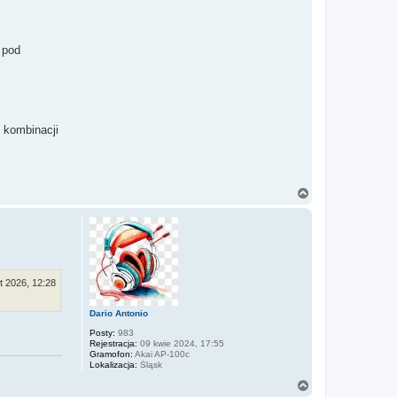
 pod
 kombinacji
N
a
g
ó
r
ę
ut 2026, 12:28
Dario Antonio
Posty:
983
Rejestracja:
09 kwie 2024, 17:55
Gramofon:
Akai AP-100c
Lokalizacja:
Śląsk
N