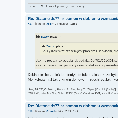
Klipsch LaScala i analogowo cyfrowa herezja.
Re: Diatone ds77 hr pomoc w dobraniu wzmacni
P
#17
autor:
Jozi
»
04 lut 2026, 11:51
o
s
t
Bacek
pisze:
↑
Zaurid
pisze:
↑
Bo słyszałem że czasem jest problem z serwisem, pr
Jak nie podają jak podają jak podają. Do 701/501/301 serv
czymś martwić cto tymi wszystkimi scalakami odpowiedzi
Dokładnie, bo za ileś lat pierdyknie taki scalak i może być 
Mój kolega miał tak z kinem domowym, zdechł scalak i kos
[
Sony PS X60,VM540ML, Shure V15III-Sas, Sony XL 45,pre @Jaculek-(Analog)]
[ Tidal Hifi, Wiim Pro Plus, Onkyo 7030C-(Cyfra)] Yamaha A-S701, Heco Professio
Re: Diatone ds77 hr pomoc w dobraniu wzmacni
P
#18
autor:
Zaurid
»
04 lut 2026, 12:28
o
s