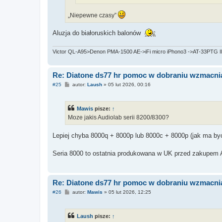
„Niepewne czasy”
Aluzja do białoruskich balonów
Victor QL-A95>Denon PMA-1500 AE->iFi micro iPhono3 ->AT-33PTG II,
Re: Diatone ds77 hr pomoc w dobraniu wzmacni
P
#25
autor:
Laush
»
05 lut 2026, 00:16
o
s
t
Mawis
pisze:
↑
Moze jakis Audiolab serii 8200/8300?
Lepiej chyba 8000q + 8000p lub 8000c + 8000p (jak ma 
Seria 8000 to ostatnia produkowana w UK przed zakupem 
Re: Diatone ds77 hr pomoc w dobraniu wzmacni
P
#26
autor:
Mawis
»
05 lut 2026, 12:25
o
s
t
Laush
pisze:
↑