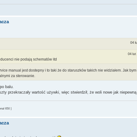
acza
04 l
04 lut
oducenci nie podają schematów itd
ice manual jest dostepny i to taki że do staruszków takich nie widziałem. Jak bym 
alnymi za sterowanie.
po balu.
zty przekraczały wartość używki, więc stwierdził, że woli nowe jak niepewn
nal 650 ]
acza