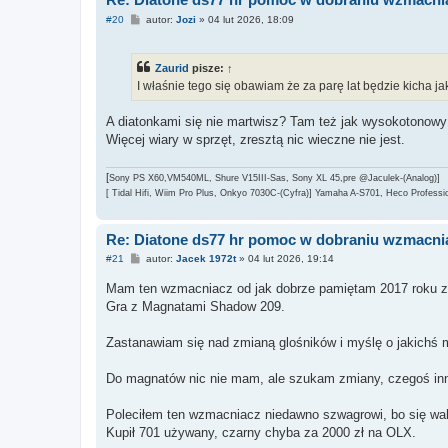
P
#20
autor:
Jozi
»
04 lut 2026, 18:09
o
s
t
Zaurid
pisze:
↑
I właśnie tego się obawiam że za parę lat będzie kicha ja
A diatonkami się nie martwisz? Tam też jak wysokotonowy
Więcej wiary w sprzęt, zresztą nic wieczne nie jest.
[
Sony PS X60,VM540ML, Shure V15III-Sas, Sony XL 45,pre @Jaculek-(Analog)]
[ Tidal Hifi, Wiim Pro Plus, Onkyo 7030C-(Cyfra)] Yamaha A-S701, Heco Professio
Re: Diatone ds77 hr pomoc w dobraniu wzmacni
P
#21
autor:
Jacek 1972t
»
04 lut 2026, 19:14
o
s
Mam ten wzmacniacz od jak dobrze pamiętam 2017 roku z
t
Gra z Magnatami Shadow 209.
Zastanawiam się nad zmianą glośników i myślę o jakichś m
Do magnatów nic nie mam, ale szukam zmiany, czegoś in
Poleciłem ten wzmacniacz niedawno szwagrowi, bo się wah
Kupił 701 używany, czarny chyba za 2000 zł na OLX.