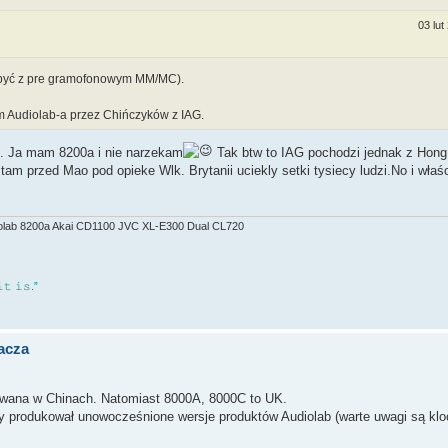
03 lut
 być z pre gramofonowym MM/MC).
 Audiolab-a przez Chińczyków z IAG.
G. Ja mam 8200a i nie narzekam
Tak btw to IAG pochodzi jednak z Hong
tam przed Mao pod opieke Wlk. Brytanii uciekly setki tysiecy ludzi.No i właśc
ab 8200a Akai CD1100 JVC XL-E300 Dual CL720
𝚝 𝚒𝚜.”
acza
kowana w Chinach. Natomiast 8000A, 8000C to UK.
 produkował unowocześnione wersje produktów Audiolab (warte uwagi są klo