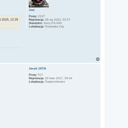
ó
r
Jozi
ę
Posty:
2137
ut 2026, 12:28
Rejestracja:
28 sty 2022, 02:57
Gramofon:
Sony PS-X60
Lokalizacja:
Pastwiska City
N
a
g
Jacek 1972t
ó
r
Posty:
517
Rejestracja:
20 kwie 2017, 09:44
ę
Lokalizacja:
Świętochłowice
.