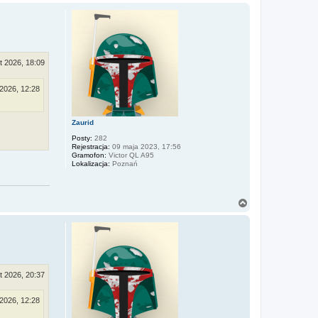
a
g
ó
r
ę
ut 2026, 18:09
 2026, 12:28
Zaurid
Posty:
282
Rejestracja:
09 maja 2023, 17:56
Gramofon:
Victor QL A95
Lokalizacja:
Poznań
N
a
g
ó
r
ę
ut 2026, 20:37
 2026, 12:28