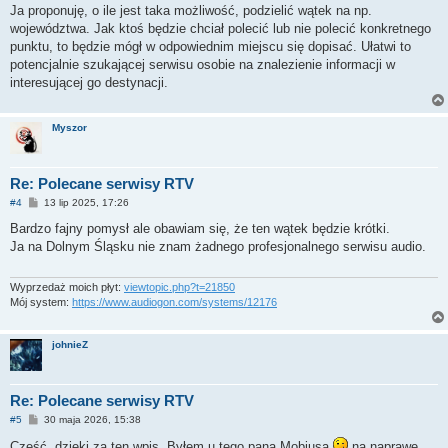
s
Ja proponuję, o ile jest taka możliwość, podzielić wątek na np.
t
województwa. Jak ktoś będzie chciał polecić lub nie polecić konkretnego
punktu, to będzie mógł w odpowiednim miejscu się dopisać. Ułatwi to
potencjalnie szukającej serwisu osobie na znalezienie informacji w
interesującej go destynacji.
Myszor
Re: Polecane serwisy RTV
P
#4
13 lip 2025, 17:26
o
s
Bardzo fajny pomysł ale obawiam się, że ten wątek będzie krótki.
t
Ja na Dolnym Śląsku nie znam żadnego profesjonalnego serwisu audio.
Wyprzedaż moich płyt:
viewtopic.php?t=21850
Mój system:
https://www.audiogon.com/systems/12176
johnieZ
Re: Polecane serwisy RTV
P
#5
30 maja 2026, 15:38
o
s
Cześć, dzięki za ten wpis. Byłem u tego pana Mobiusa
na naprawę