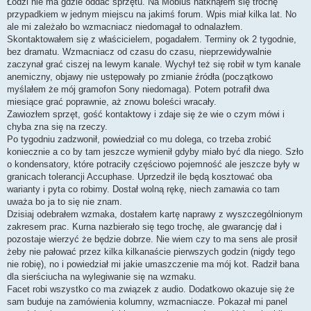
Łodzi nie ma gdzie oddać sprzętu. Na Mobius natknąłem się trochę
przypadkiem w jednym miejscu na jakimś forum. Wpis miał kilka lat. No
ale mi zależało bo wzmacniacz niedomagał to odnalazłem.
Skontaktowałem się z właścicielem, pogadałem. Terminy ok 2 tygodnie,
bez dramatu. Wzmacniacz od czasu do czasu, nieprzewidywalnie
zaczynał grać ciszej na lewym kanale. Wychył też się robił w tym kanale
anemiczny, objawy nie ustępowały po zmianie źródła (początkowo
myślałem że mój gramofon Sony niedomaga). Potem potrafił dwa
miesiące grać poprawnie, aż znowu boleści wracały.
Zawiozłem sprzęt, gość kontaktowy i zdaje się że wie o czym mówi i
chyba zna się na rzeczy.
Po tygodniu zadzwonił, powiedział co mu dolega, co trzeba zrobić
koniecznie a co by tam jeszcze wymienił gdyby miało być dla niego. Szło
o kondensatory, które potraciły częściowo pojemność ale jeszcze były w
granicach tolerancji Accuphase. Uprzedził ile będą kosztować oba
warianty i pyta co robimy. Dostał wolną rękę, niech zamawia co tam
uważa bo ja to się nie znam.
Dzisiaj odebrałem wzmaka, dostałem kartę naprawy z wyszczególnionym
zakresem prac. Kurna nazbierało się tego trochę, ale gwarancję dał i
pozostaje wierzyć że będzie dobrze. Nie wiem czy to ma sens ale prosił
żeby nie pałować przez kilka kilkanaście pierwszych godzin (nigdy tego
nie robię), no i powiedział mi jakie umaszczenie ma mój kot. Radził bana
dla sierściucha na wylegiwanie się na wzmaku.
Facet robi wszystko co ma związek z audio. Dodatkowo okazuje się że
sam buduje na zamówienia kolumny, wzmacniacze. Pokazał mi panel