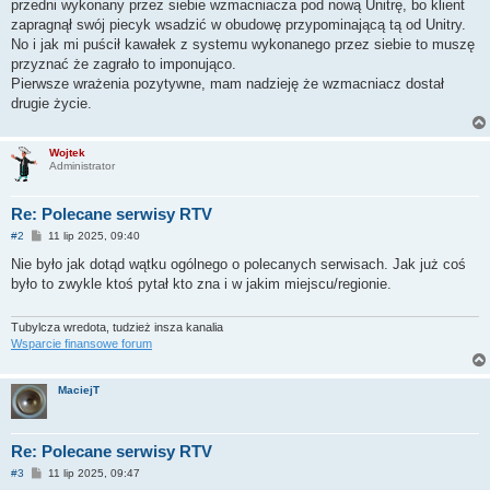
przedni wykonany przez siebie wzmacniacza pod nową Unitrę, bo klient
zapragnął swój piecyk wsadzić w obudowę przypominającą tą od Unitry.
No i jak mi puścił kawałek z systemu wykonanego przez siebie to muszę
przyznać że zagrało to imponująco.
Pierwsze wrażenia pozytywne, mam nadzieję że wzmacniacz dostał
drugie życie.
Wojtek
Administrator
Re: Polecane serwisy RTV
P
#2
11 lip 2025, 09:40
o
s
Nie było jak dotąd wątku ogólnego o polecanych serwisach. Jak już coś
t
było to zwykle ktoś pytał kto zna i w jakim miejscu/regionie.
Tubylcza wredota, tudzież insza kanalia
Wsparcie finansowe forum
MaciejT
Re: Polecane serwisy RTV
P
#3
11 lip 2025, 09:47
o