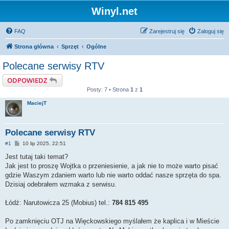
Winyl.net
FAQ
Zarejestruj się
Zaloguj się
Strona główna
Sprzęt
Ogólne
Polecane serwisy RTV
ODPOWIEDZ
Posty: 7 • Strona
1
z
1
MaciejT
Polecane serwisy RTV
P
#1
10 lip 2025, 22:51
o
s
Jest tutaj taki temat?
t
Jak jest to proszę Wojtka o przeniesienie, a jak nie to może warto pisać
gdzie Waszym zdaniem warto lub nie warto oddać nasze sprzęta do spa.
Dzisiaj odebrałem wzmaka z serwisu.
Łódź: Narutowicza 25 (Mobius) tel.:
784 815 495
Po zamknięciu OTJ na Więckowskiego myślałem że kaplica i w Mieście