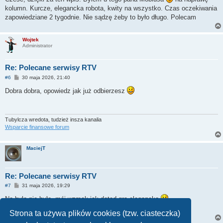
t
kolumn. Kurcze, elegancka robota, kwity na wszystko. Czas oczekiwania
zapowiedziane 2 tygodnie. Nie sądzę żeby to było długo. Polecam
Wojtek
Administrator
Re: Polecane serwisy RTV
P
#6
30 maja 2026, 21:40
o
s
Dobra dobra, opowiedz jak już odbierzesz
t
Tubylcza wredota, tudzież insza kanalia
Wsparcie finansowe forum
MaciejT
Re: Polecane serwisy RTV
P
#7
31 maja 2026, 19:29
o
s
No było nie było, mój wzmak jak dotąd gra elegancko
t
Strona ta używa plików cookies (tzw. ciasteczka)