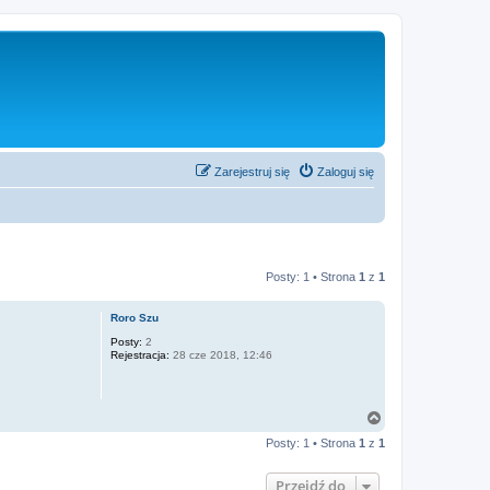
Zarejestruj się
Zaloguj się
Posty: 1 • Strona
1
z
1
Roro Szu
Posty:
2
Rejestracja:
28 cze 2018, 12:46
N
a
Posty: 1 • Strona
1
z
1
g
ó
r
Przejdź do