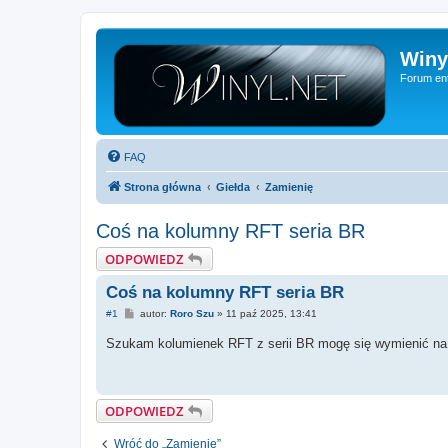
Winy
Forum ent
FAQ
Strona główna
Giełda
Zamienię
Coś na kolumny RFT seria BR
ODPOWIEDZ
Coś na kolumny RFT seria BR
P
#1
autor:
Roro Szu
»
11 paź 2025, 13:41
o
s
Szukam kolumienek RFT z serii BR mogę się wymienić na 
t
ODPOWIEDZ
Wróć do „Zamienię”