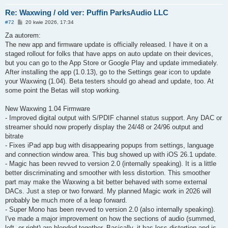
Re: Waxwing / old ver: Puffin ParksAudio LLC
P
#72
20 kwie 2026, 17:34
o
s
Za autorem:
t
The new app and firmware update is officially released. I have it on a
staged rollout for folks that have apps on auto update on their devices,
but you can go to the App Store or Google Play and update immediately.
After installing the app (1.0.13), go to the Settings gear icon to update
your Waxwing (1.04). Beta testers should go ahead and update, too. At
some point the Betas will stop working.
New Waxwing 1.04 Firmware
- Improved digital output with S/PDIF channel status support. Any DAC or
streamer should now properly display the 24/48 or 24/96 output and
bitrate
- Fixes iPad app bug with disappearing popups from settings, language
and connection window area. This bug showed up with iOS 26.1 update.
- Magic has been revved to version 2.0 (internally speaking). It is a little
better discriminating and smoother with less distortion. This smoother
part may make the Waxwing a bit better behaved with some external
DACs. Just a step or two forward. My planned Magic work in 2026 will
probably be much more of a leap forward.
- Super Mono has been revved to version 2.0 (also internally speaking).
I've made a major improvement on how the sections of audio (summed,
left, or right) are blended together. Basically, it has less distortion and is