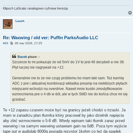
Klipsch LaScala i analogowo cyfrowa herezja.
Laush
Re: Waxwing / old ver: Puffin ParksAudio LLC
P
#66
06 mar 2026, 17:25
o
s
t
Bacek
pisze:
↑
Szczerze to mi pokazuje że od 5mV do 1V to jest 46 decybeli a nie 38.
Płyt raczej nie nagrywali na +12.
Generalnie nie to że nie czuję problemu bo mam taki sam. Też karmię
ADC z pre i aktualnej kombinacji wkładka preamp na niektórych płytach
miejscami wchodzi na overdrive. Nawet mnie kusiło zmodyfikowanie
wzmocnienia pre o 4 db w dół, ale w tych SMD nie do końca chce mi się
grzebać.
Te +12 zapasu czasem może być na granicy jeżeli chodzi o trzaski. Ja
mam w zanadrzu plan tłumika który pracował by jako dzielnik napięcia
aby zbić wzmocnienie o 5-8 dB. Wtedy wpinam taki tłumik zaraz przed
waxwing i na samym waxwing ustawiam gain na 0dB. Poza tym wyjście
tape out w audiolab 8000q posiada rezystor 1kohm co też da spadek