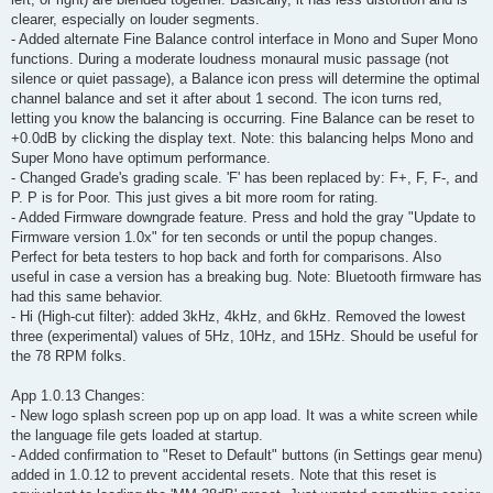
clearer, especially on louder segments.
- Added alternate Fine Balance control interface in Mono and Super Mono
functions. During a moderate loudness monaural music passage (not
silence or quiet passage), a Balance icon press will determine the optimal
channel balance and set it after about 1 second. The icon turns red,
letting you know the balancing is occurring. Fine Balance can be reset to
+0.0dB by clicking the display text. Note: this balancing helps Mono and
Super Mono have optimum performance.
- Changed Grade's grading scale. 'F' has been replaced by: F+, F, F-, and
P. P is for Poor. This just gives a bit more room for rating.
- Added Firmware downgrade feature. Press and hold the gray "Update to
Firmware version 1.0x" for ten seconds or until the popup changes.
Perfect for beta testers to hop back and forth for comparisons. Also
useful in case a version has a breaking bug. Note: Bluetooth firmware has
had this same behavior.
- Hi (High-cut filter): added 3kHz, 4kHz, and 6kHz. Removed the lowest
three (experimental) values of 5Hz, 10Hz, and 15Hz. Should be useful for
the 78 RPM folks.
App 1.0.13 Changes:
- New logo splash screen pop up on app load. It was a white screen while
the language file gets loaded at startup.
- Added confirmation to "Reset to Default" buttons (in Settings gear menu)
added in 1.0.12 to prevent accidental resets. Note that this reset is