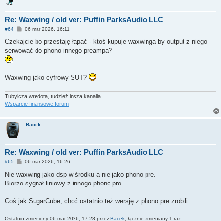
Re: Waxwing / old ver: Puffin ParksAudio LLC
P
#64
06 mar 2026, 16:11
o
s
Czekajcie bo przestaję łapać - ktoś kupuje waxwinga by output z niego
t
serwować do phono innego preampa?
Waxwing jako cyfrowy SUT?
Tubylcza wredota, tudzież insza kanalia
Wsparcie finansowe forum
Bacek
Re: Waxwing / old ver: Puffin ParksAudio LLC
P
#65
06 mar 2026, 16:26
o
s
Nie waxwing jako dsp w środku a nie jako phono pre.
t
Bierze sygnał liniowy z innego phono pre.
Coś jak SugarCube, choć ostatnio też wersję z phono pre zrobili
Ostatnio zmieniony 06 mar 2026, 17:28 przez
Bacek
, łącznie zmieniany 1 raz.