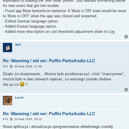
equivalent to loading the 'MM 38dB' preset. Just wanted something easier
for new users that got into trouble.
- Fixed app Mute button/icon behavior. A 'Mute is ON' state would be reset
to 'Mute is OFF' when the app was closed and reopened.
- Edited German language option.
- Added Korean language option.
- Added more description on cart threshold adjustment slider in Log.
dale
Re: Waxwing / old ver: Puffin ParksAudio LLC
P
#73
20 kwie 2026, 17:49
o
s
Dzięki za skopiowanie... Można było przetłumaczyć, choś "maszynowo",
t
można było w dwu słowach napisać, co ważnego zostało dodane.
Ale po co
?
Laush
Re: Waxwing / old ver: Puffin ParksAudio LLC
P
#74
20 kwie 2026, 18:10
o
s
Nowa aplikacja i aktualizacja oprogramowania układowego zostały