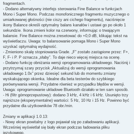
fragmentach.
- Dodano alternatywny interfejs sterowania Fine Balance w funkcjach
Mono i Super Mono. Podczas monofonicznego fragmentu muzycznego o
umiarkowanej głośności (nie ciszy ani cichego fragmentu), naciśnięcie
ikony Balance określi optymalny balans kanałów i ustawi go po około 1
sekundzie. Ikona zmieni kolor na czerwony, informując o trwającym
balansie. Fine Balance można zresetować do +0,0 dB, klikając tekst na
wyświetlaczu. Uwaga: to balansowanie pomaga Mono i Super Mono
uzyskać optymalną wydajność.
- Zmieniono skalę stopniowania Grade. „F” zostało zastąpione przez: F+,
F, F- i P. P oznacza „słaby”. To daje nieco więcej miejsca na ocenę.
- Dodano funkcję obniżania wersji oprogramowania układowego. Naciśnij i
przytrzymaj szary przycisk „Aktualizuj do wersji oprogramowania
układowego 1.0x” przez dziesięć sekund lub do momentu zmiany
wyskakującego okienka. Idealne dla beta testerów do szybkiego
porównywania wersji. Przydatne również w przypadku błędów w wersji.
Uwaga: oprogramowanie układowe Bluetooth działało w ten sam sposób.
- Hi (filtr górnoprzepustowy): dodano 3 kHz, 4 kHz i 6 kHz. Usunięto trzy
najniższe (eksperymentalne) wartości: 5 Hz, 10 Hz i 15 Hz. Powinno być
przydatne dla użytkowników 78 obr./min.
Zmiany w aplikacji 1.0.13:
- Nowy ekran powitalny z logo pojawiał się po załadowaniu aplikacji.
Wcześniej wyświetlał się biały ekran podczas ładowania pliku
językowego.