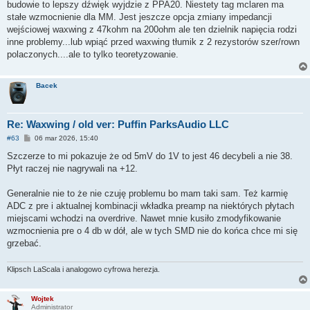
budowie to lepszy dźwięk wyjdzie z PPA20. Niestety tag mclaren ma
stałe wzmocnienie dla MM. Jest jeszcze opcja zmiany impedancji
wejściowej waxwing z 47kohm na 200ohm ale ten dzielnik napięcia rodzi
inne problemy...lub wpiąć przed waxwing tłumik z 2 rezystorów szer/rown
polaczonych....ale to tylko teoretyzowanie.
Bacek
Re: Waxwing / old ver: Puffin ParksAudio LLC
P
#63
06 mar 2026, 15:40
o
s
Szczerze to mi pokazuje że od 5mV do 1V to jest 46 decybeli a nie 38.
t
Płyt raczej nie nagrywali na +12.
Generalnie nie to że nie czuję problemu bo mam taki sam. Też karmię
ADC z pre i aktualnej kombinacji wkładka preamp na niektórych płytach
miejscami wchodzi na overdrive. Nawet mnie kusiło zmodyfikowanie
wzmocnienia pre o 4 db w dół, ale w tych SMD nie do końca chce mi się
grzebać.
Klipsch LaScala i analogowo cyfrowa herezja.
Wojtek
Administrator