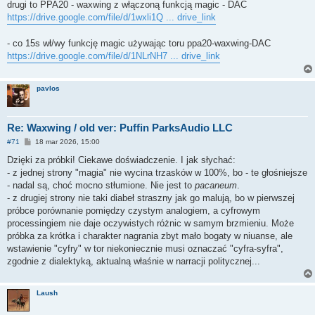
drugi to PPA20 - waxwing z włączoną funkcją magic - DAC
https://drive.google.com/file/d/1wxli1Q ... drive_link
- co 15s wł/wy funkcję magic używając toru ppa20-waxwing-DAC
https://drive.google.com/file/d/1NLrNH7 ... drive_link
pavlos
Re: Waxwing / old ver: Puffin ParksAudio LLC
P
#71
18 mar 2026, 15:00
o
s
Dzięki za próbki! Ciekawe doświadczenie. I jak słychać:
t
- z jednej strony "magia" nie wycina trzasków w 100%, bo - te głośniejsze
- nadal są, choć mocno stłumione. Nie jest to
pacaneum
.
- z drugiej strony nie taki diabeł straszny jak go malują, bo w pierwszej
próbce porównanie pomiędzy czystym analogiem, a cyfrowym
processingiem nie daje oczywistych różnic w samym brzmieniu. Może
próbka za krótka i charakter nagrania zbyt mało bogaty w niuanse, ale
wstawienie "cyfry" w tor niekoniecznie musi oznaczać "cyfra-syfra",
zgodnie z dialektyką, aktualną właśnie w narracji politycznej...
Laush