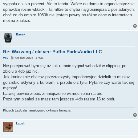
sygnału o kilka procent. Ale to teoria. Wrócę do domu to organoleptycznie
sprawdzę różne wkładki. Ta m92e to chyba najgłośniejsza z posiadanych,
choć co do empire 1080lt nie jestem pewny bo różne dane w internetach
można znaleźć.
Bacek
Re: Waxwing / old ver: Puffin ParksAudio LLC
P
#67
06 mar 2026, 17:31
o
s
Nie przejmował bym się aż tak u mnie sygnał wchodził w clipping, po
t
zbiciu o 4db już nic.
Jak koniecznie chcesz przezroczysty impedancyjne dzielnik to musisz
go zrobić aktywny z buforami z przodu o z tyłu. Pytanie czy warto tak się
męczyć.
Łatwiej pewnie zrobić zmniejszenie wzmocnienia na pre.
Poza tym pisałeś że masz tam jeszcze -4db razem 16 to opór.
Klipsch LaScala i analogowo cyfrowa herezja.
Laush