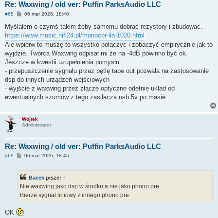
Re: Waxwing / old ver: Puffin ParksAudio LLC
P
#68
06 mar 2026, 18:40
o
s
Myślałem o czymś takim żeby samemu dobrać rezystory i zbudowac.
t
https://www.music.hifi24.pl/monacor-ila-1020.html
Ale wpierw to muszę to wszystko połączyc i zobaczyć empirycznie jak to
wyjdzie. Twórca Waxwing odpisał mi że na -4dB powinno być ok.
Jeszcze w kwestii uzupełnienia pomysłu:
- przepuszczenie sygnału przez pętlę tape out pozwala na zastosowanie
dsp do innych urządzeń wejściowych
- wyjście z waxwing przez złącze optyczne odetnie układ od
ewentualnych szumów z tego zasilacza usb 5v po masie.
Wojtek
Administrator
Re: Waxwing / old ver: Puffin ParksAudio LLC
P
#69
06 mar 2026, 18:45
o
s
t
Bacek
pisze:
↑
Nie waxwing jako dsp w środku a nie jako phono pre.
Bierze sygnał liniowy z innego phono pre.
OK