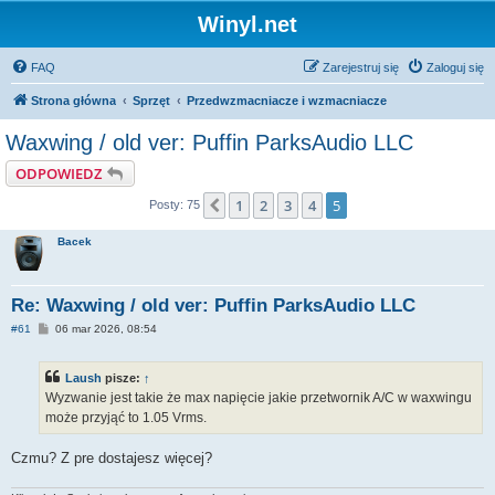
Winyl.net
FAQ
Zarejestruj się
Zaloguj się
Strona główna
Sprzęt
Przedwzmacniacze i wzmacniacze
Waxwing / old ver: Puffin ParksAudio LLC
ODPOWIEDZ
1
2
3
4
5
Poprzednia
Posty: 75
Bacek
Re: Waxwing / old ver: Puffin ParksAudio LLC
P
#61
06 mar 2026, 08:54
o
s
t
Laush
pisze:
↑
Wyzwanie jest takie że max napięcie jakie przetwornik A/C w waxwingu
może przyjąć to 1.05 Vrms.
Czmu? Z pre dostajesz więcej?