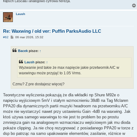
Klipsch LaScala i analogowo cyfrowa herezja.
Laush
Re: Waxwing / old ver: Puffin ParksAudio LLC
P
#62
06 mar 2026, 15:32
o
s
t
Bacek
pisze:
↑
Laush
pisze:
↑
Wyzwanie jest takie że max napięcie jakie przetwornik A/C w
waxwingu może przyjąć to 1.05 Vrms.
Czmu? Z pre dostajesz więcej?
Teoretyczne wyliczenia pokazują że dla wkładki np Shure M92e o
napięciu wyjściowym 5mV i stałym wzmocnieniu 38dB na Tag Mclaren
PPA20 dla dynamicznych partii muzyki headroom na przetworniku A/C
może nie wystarczyć nawet przy ustawieniu Gain -4dB na waxwing. Jak
ktoś używa samego waxwinga to nie jest to problem bo po prostu
zmniejsza gain na analogowym wzmacniaczu wejściowym jak mu dioda
pokaże clipping. Ja nie chcę rezygnować z posiadanego PPA20 w torze z
dsp bo patrząc na samo upakowanie elementów, zasilanie, różnice w