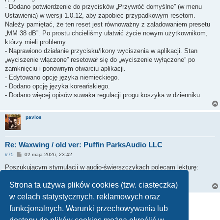
- Dodano potwierdzenie do przycisków „Przywróć domyślne” (w menu
Ustawienia) w wersji 1.0.12, aby zapobiec przypadkowym resetom.
Należy pamiętać, że ten reset jest równoważny z załadowaniem presetu
„MM 38 dB”. Po prostu chcieliśmy ułatwić życie nowym użytkownikom,
którzy mieli problemy.
- Naprawiono działanie przycisku/ikony wyciszenia w aplikacji. Stan
„wyciszenie włączone” resetował się do „wyciszenie wyłączone” po
zamknięciu i ponownym otwarciu aplikacji.
- Edytowano opcję języka niemieckiego.
- Dodano opcję języka koreańskiego.
- Dodano więcej opisów suwaka regulacji progu koszyka w dzienniku.
pavlos
Re: Waxwing / old ver: Puffin ParksAudio LLC
P
#75
02 maja 2026, 23:42
o
s
Poszukującym stymulacji w audio-świerszczykach polecam lekturę:
t
https://positive-feedback.com/reviews/h ... ono-stage/
Strona ta używa plików cookies (tzw. ciasteczka)
w celach statystycznych, reklamowych oraz
ODPOWIEDZ
funkcjonalnych. Warunki przechowywania lub
1
2
3
4
5
Poprzednia
Posty: 75