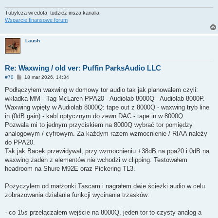
Tubylcza wredota, tudzież insza kanalia
Wsparcie finansowe forum
Laush
Re: Waxwing / old ver: Puffin ParksAudio LLC
P
#70
18 mar 2026, 14:34
o
s
Podłączyłem waxwing w domowy tor audio tak jak planowałem czyli:
t
wkładka MM - Tag McLaren PPA20 - Audiolab 8000Q - Audiolab 8000P.
Waxwing wpięty w Audiolab 8000Q: tape out z 8000Q - waxwing tryb line
in (0dB gain) - kabl optycznym do zewn DAC - tape in w 8000Q.
Pozwala mi to jednym przyciskiem na 8000Q wybrać tor pomiędzy
analogowym / cyfrowym. Za każdym razem wzmocnienie / RIAA należy
do PPA20.
Tak jak Bacek przewidywał, przy wzmocnieniu +38dB na ppa20 i 0dB na
waxwing żaden z elementów nie wchodzi w clipping. Testowałem
headroom na Shure M92E oraz Pickering TL3.
Pożyczyłem od małżonki Tascam i nagrałem dwie ścieżki audio w celu
zobrazowania działania funkcji wycinania trzasków:
- co 15s przełączałem wejście na 8000Q, jeden tor to czysty analog a