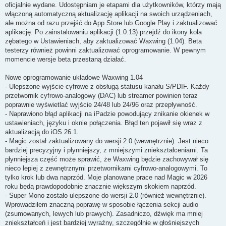
t
oficjalnie wydane. Udostępniam je etapami dla użytkowników, którzy mają
włączoną automatyczną aktualizację aplikacji na swoich urządzeniach,
ale można od razu przejść do App Store lub Google Play i zaktualizować
aplikację. Po zainstalowaniu aplikacji (1.0.13) przejdź do ikony koła
zębatego w Ustawieniach, aby zaktualizować Waxwing (1.04). Beta
testerzy również powinni zaktualizować oprogramowanie. W pewnym
momencie wersje beta przestaną działać.
Nowe oprogramowanie układowe Waxwing 1.04
- Ulepszone wyjście cyfrowe z obsługą statusu kanału S/PDIF. Każdy
przetwornik cyfrowo-analogowy (DAC) lub streamer powinien teraz
poprawnie wyświetlać wyjście 24/48 lub 24/96 oraz przepływność.
- Naprawiono błąd aplikacji na iPadzie powodujący znikanie okienek w
ustawieniach, języku i oknie połączenia. Błąd ten pojawił się wraz z
aktualizacją do iOS 26.1.
- Magic został zaktualizowany do wersji 2.0 (wewnętrznie). Jest nieco
bardziej precyzyjny i płynniejszy, z mniejszymi zniekształceniami. Ta
płynniejsza część może sprawić, że Waxwing będzie zachowywał się
nieco lepiej z zewnętrznymi przetwornikami cyfrowo-analogowymi. To
tylko krok lub dwa naprzód. Moje planowane prace nad Magic w 2026
roku będą prawdopodobnie znacznie większym skokiem naprzód.
- Super Mono zostało ulepszone do wersji 2.0 (również wewnętrznie).
Wprowadziłem znaczną poprawę w sposobie łączenia sekcji audio
(zsumowanych, lewych lub prawych). Zasadniczo, dźwięk ma mniej
zniekształceń i jest bardziej wyraźny, szczególnie w głośniejszych