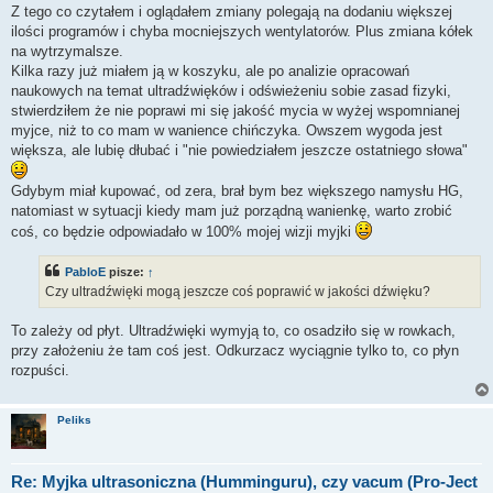
Z tego co czytałem i oglądałem zmiany polegają na dodaniu większej
ilości programów i chyba mocniejszych wentylatorów. Plus zmiana kółek
na wytrzymalsze.
Kilka razy już miałem ją w koszyku, ale po analizie opracowań
naukowych na temat ultradźwięków i odświeżeniu sobie zasad fizyki,
stwierdziłem że nie poprawi mi się jakość mycia w wyżej wspomnianej
myjce, niż to co mam w wanience chińczyka. Owszem wygoda jest
większa, ale lubię dłubać i "nie powiedziałem jeszcze ostatniego słowa"
Gdybym miał kupować, od zera, brał bym bez większego namysłu HG,
natomiast w sytuacji kiedy mam już porządną wanienkę, warto zrobić
coś, co będzie odpowiadało w 100% mojej wizji myjki
PabloE
pisze:
↑
Czy ultradźwięki mogą jeszcze coś poprawić w jakości dźwięku?
To zależy od płyt. Ultradźwięki wymyją to, co osadziło się w rowkach,
przy założeniu że tam coś jest. Odkurzacz wyciągnie tylko to, co płyn
rozpuści.
Peliks
Re: Myjka ultrasoniczna (Humminguru), czy vacum (Pro-Ject