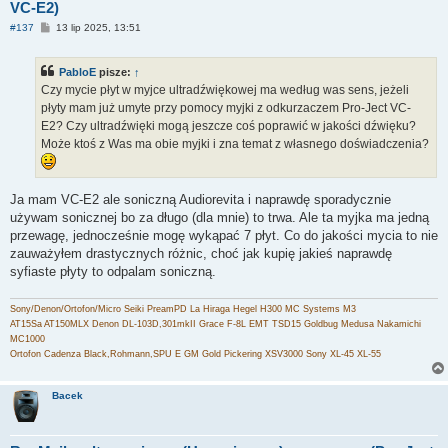
VC-E2)
P
#137
13 lip 2025, 13:51
o
s
t
PabloE
pisze:
↑
Czy mycie płyt w myjce ultradźwiękowej ma według was sens, jeżeli
płyty mam już umyte przy pomocy myjki z odkurzaczem Pro-Ject VC-
E2? Czy ultradźwięki mogą jeszcze coś poprawić w jakości dźwięku?
Może ktoś z Was ma obie myjki i zna temat z własnego doświadczenia?
Ja mam VC-E2 ale soniczną Audiorevita i naprawdę sporadycznie
używam sonicznej bo za długo (dla mnie) to trwa. Ale ta myjka ma jedną
przewagę, jednocześnie mogę wykąpać 7 płyt. Co do jakości mycia to nie
zauważyłem drastycznych różnic, choć jak kupię jakieś naprawdę
syfiaste płyty to odpalam soniczną.
Sony/Denon/Ortofon/Micro Seiki PreamPD La Hiraga Hegel H300 MC Systems M3
AT15Sa AT150MLX Denon DL-103D,301mkII Grace F-8L EMT TSD15 Goldbug Medusa Nakamichi
MC1000
Ortofon Cadenza Black,Rohmann,SPU E GM Gold Pickering XSV3000 Sony XL-45 XL-55
Bacek