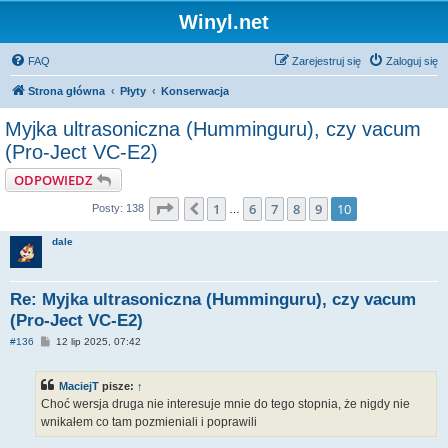
Winyl.net
FAQ
Zarejestruj się
Zaloguj się
Strona główna
Płyty
Konserwacja
Myjka ultrasoniczna (Humminguru), czy vacum
(Pro-Ject VC-E2)
ODPOWIEDZ
Strona
10
z
10
1
6
7
8
9
10
Poprzednia
Posty: 138
…
dale
Re: Myjka ultrasoniczna (Humminguru), czy vacum
(Pro-Ject VC-E2)
P
#136
12 lip 2025, 07:42
o
s
t
MaciejT
pisze:
↑
Choć wersja druga nie interesuje mnie do tego stopnia, że nigdy nie
wnikałem co tam pozmieniali i poprawili